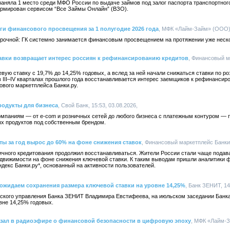
аняла 1 место среди МФО России по выдаче займов под залог паспорта транспортног
формирован сервисом “Все Займы Онлайн” (ВЗО).
оги финансового просвещения за 1 полугодие 2026 года
, МФК «Лайм-Займ» (ООО), 
срочной: ГК системно занимается финансовым просвещением на протяжении уже неско
тавки возвращает интерес россиян к рефинансированию кредитов
, Финансовый м
вую ставку с 19,7% до 14,25% годовых, а вслед за ней начали снижаться ставки по р
 III–IV кварталах прошлого года восстанавливается интерес заемщиков к рефинансир
вого маркетплейса Банки.ру.
продукты для бизнеса
, Свой Банк, 15:53, 03.08.2026,
мпаниям — от e-com и розничных сетей до любого бизнеса с платежным контуром — 
х продуктов под собственным брендом.
ты за год вырос до 60% на фоне снижения ставок
, Финансовый маркетплейс Банки.р
зничного кредитования продолжил восстанавливаться. Жители России стали чаще подава
недвижимости на фоне снижения ключевой ставки. К таким выводам пришли аналитики 
ндекс Банки.ру*, основанный на активности пользователей.
ожидаем сохранения размера ключевой ставки на уровне 14,25%
, Банк ЗЕНИТ, 14
ского управления Банка ЗЕНИТ Владимира Евстифеева, на июльском заседании Банк
вне 14,25% годовых.
казал в радиоэфире о финансовой безопасности в цифровую эпоху
, МФК «Лайм-За