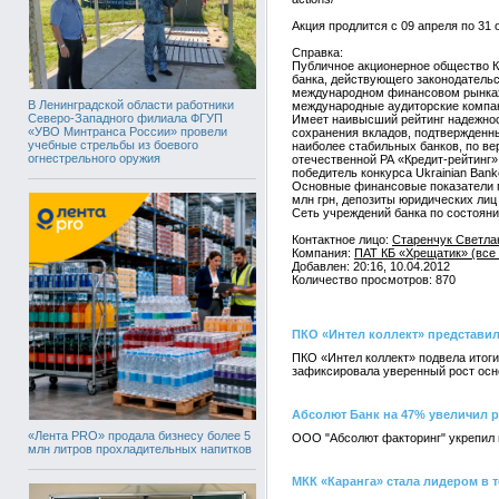
Акция продлится с 09 апреля по 31 
Справка:
Публичное акционерное общество К
банка, действующего законодательс
международном финансовом рынках
В Ленинградской области работники
международные аудиторские компани
Северо-Западного филиала ФГУП
Имеет наивысший рейтинг надежност
«УВО Минтранса России» провели
сохранения вкладов, подтвержденны
учебные стрельбы из боевого
наиболее стабильных банков, по ве
огнестрельного оружия
отечественной РА «Кредит-рейтинг».
победитель конкурса Ukrainian Ban
Основные финансовые показатели по
млн грн, депозиты юридических лиц 
Сеть учреждений банка по состояни
Контактное лицо:
Старенчук Светла
Компания:
ПАТ КБ «Хрещатик» (все 
Добавлен: 20:16, 10.04.2012
Количество просмотров: 870
ПКО «Интел коллект» представил
ПКО «Интел коллект» подвела итоги
зафиксировала уверенный рост осн
Абсолют Банк на 47% увеличил 
«Лента PRO» продала бизнесу более 5
ООО "Абсолют факторинг" укрепил п
млн литров прохладительных напитков
МКК «Каранга» стала лидером в 