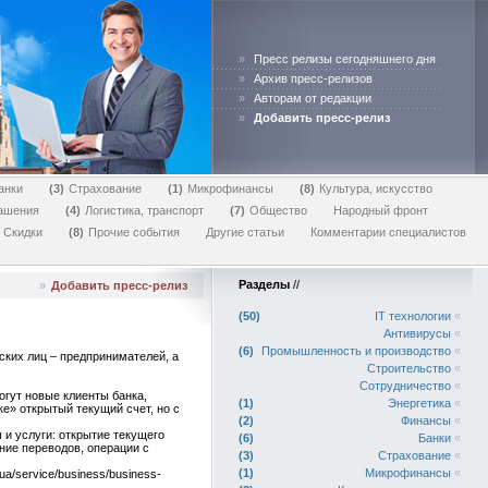
»
Пресс релизы сегодняшнего дня
»
Архив пресс-релизов
»
Авторам от редакции
»
Добавить пресс-релиз
анки
3
Страхование
1
Микрофинансы
8
Культура, искусство
лашения
4
Логистика, транспорт
7
Общество
Народный фронт
Скидки
8
Прочие события
Другие статьи
Комментарии специалистов
Разделы
//
»
Добавить пресс-релиз
50
IT технологии
«
Антивирусы
«
6
Промышленность и производство
«
ских лиц – предпринимателей, а
Строительство
«
Сотрудничество
«
гут новые клиенты банка,
1
Энергетика
«
е» открытый текущий счет, но с
2
Финансы
«
и услуги: открытие текущего
6
Банки
«
ие переводов, операции с
3
Страхование
«
1
Микрофинансы
«
a/service/business/business-