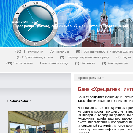
ATREX.RU
Пресс релизы коммерческих компаний и общественных организаций
50
IT технологии
Антивирусы
6
Промышленность и производство
1
Образование, учеба
2
Природа, окружающая среда
5
Наука
13
Закон, право
Пенсионный фонд
1
Выставки
1
Конференции
Пресс-релизы
//
Банк «Хрещатик»: ин
Банк «Хрещатик» к своему 19-летию
также физических лиц, занимающихс
Самое-самое
//
Воспользоваться праздничным пред
которые откроют текущий счет в пе
01 января 2012 года не провели ни 
Акционные тарифы распространяются
счета, инсталляция и обслуживани
иностранной валютой и многое друг
Более детальная информация относит
actions/