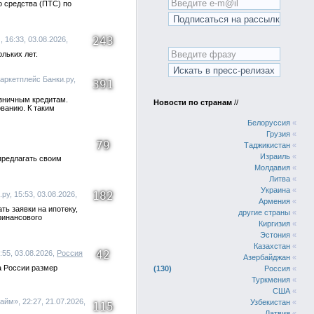
о средства (ПТС) по
243
16:33, 03.08.2026,
льких лет.
аркетплейс Банки.ру,
391
озничным кредитам.
Новости по странам
//
ованию. К таким
Белоруссия
«
Грузия
«
79
Таджикистан
«
Израиль
«
предлагать своим
Молдавия
«
Литва
«
Украина
«
182
у, 15:53, 03.08.2026,
Армения
«
ть заявки на ипотеку,
другие страны
«
финансового
Киргизия
«
Эстония
«
Казахстан
«
42
:55, 03.08.2026,
Россия
Азербайджан
«
а России размер
130
Россия
«
Туркмения
«
США
«
йм», 22:27, 21.07.2026,
Узбекистан
«
115
Латвия
«