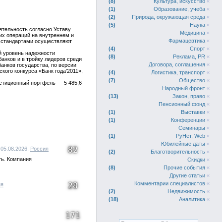
8
Культура, искусство
«
1
Образование, учеба
«
2
Природа, окружающая среда
«
5
Наука
«
ятельность согласно Уставу
Медицина
«
их операций на внутреннем и
Фармацевтика
«
 стандартами осуществляют
4
Спорт
«
й уровень надежности
8
Реклама, PR
«
анков и в тройку лидеров среди
Договора, соглашения
«
анков государства, по версии
кого конкурса «Банк года’2011»,
4
Логистика, транспорт
«
7
Общество
«
естиционный портфель — 5 485,6
Народный фронт
«
13
Закон, право
«
Пенсионный фонд
«
1
Выставки
«
1
Конференции
«
Семинары
«
1
РуНет, Web
«
Юбилейные даты
«
82
 05.08.2026,
Россия
2
Благотворительность
«
ть. Компания
Скидки
«
8
Прочие события
«
Другие статьи
«
Комментарии специалистов
«
28
ия
2
Недвижимость
«
18
Аналитика
«
171