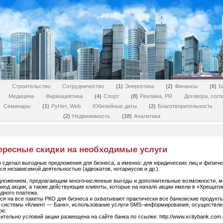
Строительство
Сотрудничество
1
Энергетика
2
Финансы
6
Б
Медицина
Фармацевтика
4
Спорт
8
Реклама, PR
Договора, сог
Семинары
1
РуНет, Web
Юбилейные даты
2
Благотворительность
2
Недвижимость
18
Аналитика
тересные скидки на необходимые услуги
 сделал выгодные предложения для бизнеса, а именно: для юридических лиц и физиче
я независимой деятельностью (адвокатов, нотариусов и др.).
ложением, предлагающим многочисленные выгоды и дополнительные возможности, мо
риод акции, а также действующие клиенты, которые на начало акции имели в «Хрещатик
одного платежа.
 на все пакеты РКО для бизнеса и охватывают практически все банковские продукты 
е системы «Клиент ― Банк», использование услуги SMS–информирования, осуществлен
ое.
ельно условий акции размещена на сайте банка по ссылке: http://www.xcitybank.com.u