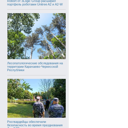
Robort от 3Logic Group расширил
портфель роботами Unitree A2 и A2-W
Лесопатологические обследования на
территории Карачаево-Черкесской
Республики
Росгвардейцы обеспечили
безопасность во время празднования