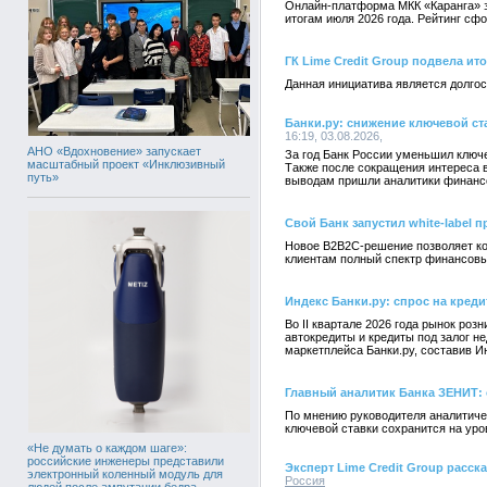
Онлайн-платформа МКК «Каранга» з
итогам июля 2026 года. Рейтинг с
ГК Lime Credit Group подвела ит
Данная инициатива является долго
Банки.ру: снижение ключевой с
16:19, 03.08.2026,
АНО «Вдохновение» запускает
За год Банк России уменьшил ключе
масштабный проект «Инклюзивный
Также после сокращения интереса в
путь»
выводам пришли аналитики финансо
Свой Банк запустил white-label 
Новое B2B2C-решение позволяет ко
клиентам полный спектр финансовы
Индекс Банки.ру: спрос на креди
Во II квартале 2026 года рынок ро
автокредиты и кредиты под залог 
маркетплейса Банки.ру, составив И
Главный аналитик Банка ЗЕНИТ: 
По мнению руководителя аналитиче
ключевой ставки сохранится на уро
«Не думать о каждом шаге»:
российские инженеры представили
Эксперт Lime Credit Group расс
электронный коленный модуль для
Россия
людей после ампутации бедра