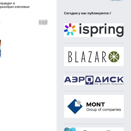
 правда» в
 разобрал ключевые
Сегодня у нас публикуются
//
112
я