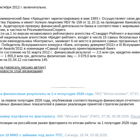
октября 2012 г. включительно.
оммерческий банк «Хрещатик» зарегистрировано в мае 1993 г. Осуществляет свою де
тва Украины и имеет полную лицензию НБУ № 158 от 11.10.11 на проведение банковск
. Аудиторскую проверку финансовой деятельности банка в соответствии с мировыми
и, в частности PricewaterhouseCoopers.
и uа.1 по версии независимого рейтингового агентства «Стандарт-Рейтинг» и высоки
й национальным агентством «Кредит-рейтинг», входит в число 15 самых безопасных б
рсии еженедельника «Контракты», занимает 6-ое место в ренкинге самых прозрачных б
 Победитель Всеукраинского конкурса «Банк, которому доверяют'2011» и ІІІ Всеукраинс
ker Awards’2011 в номинации «Самый социально ориентированный банк».
 состоянию на 01 марта 2012 г.: финансовый результат — 2,5 млн грн, кредитно-инв
— 1 855,0 млн грн, депозиты физических лиц — 3 079,0 млн грн.
ю на 01.04.12 составляла 145.
на (написать письмо автору)
новости этой организации)
а финансовые результаты за 1-е полугодие 2026 года
, ПКО "Интел коллект", 07:57,
 за первое полугодие 2026 года, опубликовав соответствующую финансовую отчетнос
овных финансовых показателей в рамках реализации принятой стратегии развития.
размер портфеля по факторингу
, АКБ "Абсолют Банк" (ПАО), 07:36, 05.08.2026,
Росс
озиции на российском рынке факторинга по итогам работы за 1 полугодие 2026 года.
топ-10 МФО с займами под залог ПТС
, Caranga, 16:34, 03.08.2026,