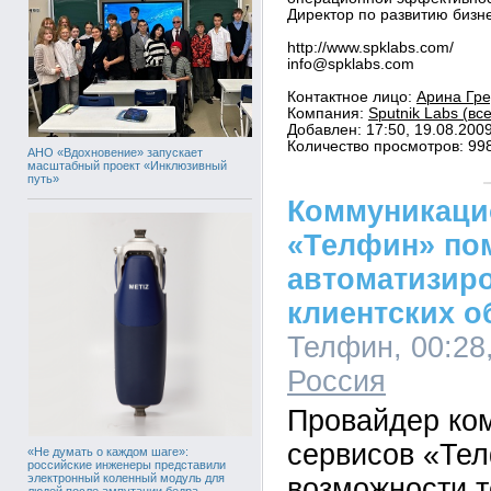
Директор по развитию бизне
http://www.spklabs.com/
info@spklabs.com
Контактное лицо:
Арина Гре
Компания:
Sputnik Labs (вс
Добавлен: 17:50, 19.08.200
Количество просмотров: 99
АНО «Вдохновение» запускает
масштабный проект «Инклюзивный
путь»
Коммуникаци
«Телфин» по
автоматизир
клиентских 
Телфин, 00:28,
Россия
Провайдер ко
сервисов «Те
«Не думать о каждом шаге»:
российские инженеры представили
электронный коленный модуль для
возможности т
людей после ампутации бедра