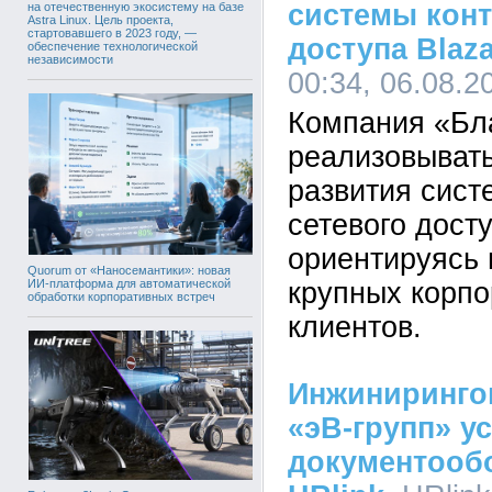
системы конт
на отечественную экосистему на базе
Astra Linux. Цель проекта,
стартовавшего в 2023 году, —
доступа Blaza
обеспечение технологической
независимости
00:34, 06.08.2
Компания «Бл
реализовывать
развития сист
сетевого дост
ориентируясь 
Quorum от «Наносемантики»: новая
крупных корп
ИИ-платформа для автоматической
обработки корпоративных встреч
клиентов.
Инжиниринго
«эВ-групп» у
документооб