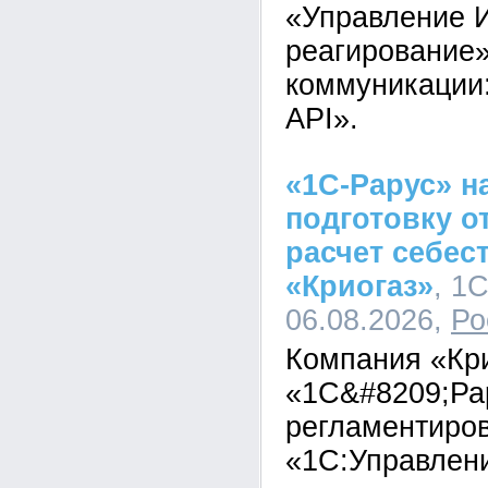
«Управление И
реагирование»
коммуникации
API».
«1С-Рарус» н
подготовку о
расчет себес
«Криогаз»
, 1
06.08.2026,
Ро
Компания «Кр
«1С&#8209;Ра
регламентиров
«1С:Управлен