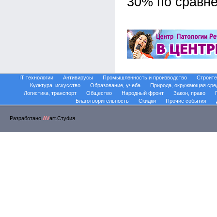
30% по сравне
IT технологии
Антивирусы
Промышленность и производство
Строите
Культура, искусство
Образование, учеба
Природа, окружающая сре
Логистика, транспорт
Общество
Народный фронт
Закон, право
Благотворительность
Скидки
Прочие события
Разработано
AV
art.Стуdия