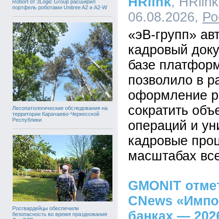
HRlink
, HRlink
Robort от 3Logic Group расширил
портфель роботами Unitree A2 и A2-W
06.08.2026,
Ро
«эВ-групп» ав
кадровый док
базе платформ
позволило в р
оформление р
сократить объ
Лесопатологические обследования на
территории Карачаево-Черкесской
Республики
операций и у
кадровые про
масштабах все
GMONIT отмет
CNews «Импо
Росгвардейцы обеспечили
банках — 202
безопасность во время празднования