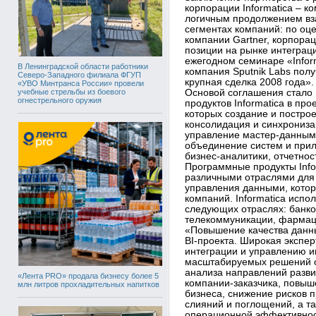
корпорации Informatica – ко
логичным продолжением вза
сегментах компаний: по оц
компании Gartner, корпора
позиции на рынке интеграци
ежегодном семинаре «Infor
В Ленинградской области работники
компания Sputnik Labs пол
Северо-Западного филиала ФГУП
крупная сделка 2008 года».
«УВО Минтранса России» провели
учебные стрельбы из боевого
Основой соглашения стало 
огнестрельного оружия
продуктов Informatica в про
которых создание и постро
консолидация и синхрониза
управление мастер-данными
объединение систем и прил
бизнес-аналитики, отчетност
Программные продукты Info
различными отраслями для 
управления данными, котор
компаний. Informatica исп
следующих отраслях: банков
телекоммуникации, фармаце
«Повышение качества данн
BI-проекта. Широкая экспер
интеграции и управлению и
масштабируемых решений от
анализа направлений разви
«Лента PRO» продала бизнесу более 5
компании-заказчика, повы
млн литров прохладительных напитков
бизнеса, снижение рисков 
слияний и поглощений, а т
операционной эффективност