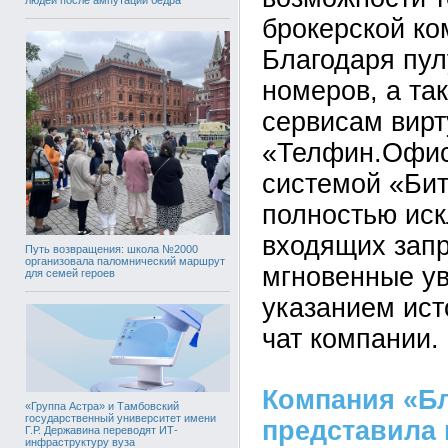
брокерской ко
Благодаря пу
номеров, а та
сервисам вир
«Телфин.Офис»
системой «Бит
полностью ис
входящих запр
Путь возвращения: школа №2000
организовала паломнический маршрут
мгновенные у
для семей героев
указанием ист
чат компании.
Компания «Б
«Группа Астра» и Тамбовский
государственный университет имени
представила
Г.Р. Державина переводят ИТ-
инфраструктуру вуза