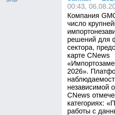
Дня ВДВ
00:43, 06.08.2
Компания GMO
число крупне
импортонезав
решений для 
сектора, пред
карте CNews
«Импортозаме
2026». Платф
наблюдаемост
независимой о
CNews отмечен
категориях: 
работы с данн