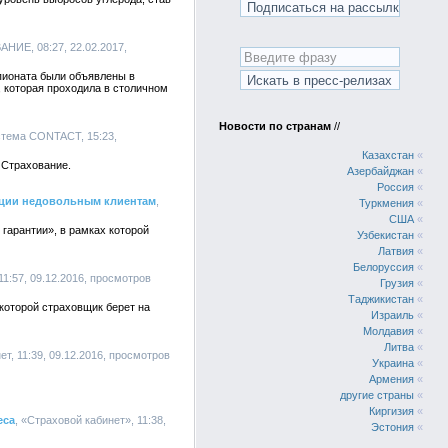
НИЕ, 08:27, 22.02.2017,
пионата были объявлены в
 которая проходила в столичном
Новости по странам
//
стема CONTACT, 15:23,
Казахстан
«
 Страхование.
Азербайджан
«
Россия
«
сации недовольным клиентам
,
Туркмения
«
США
«
гарантии», в рамках которой
Узбекистан
«
Латвия
«
Белоруссия
«
1:57, 09.12.2016, просмотров
Грузия
«
Таджикистан
«
которой страховщик берет на
Израиль
«
Молдавия
«
Литва
«
ет, 11:39, 09.12.2016, просмотров
Украина
«
Армения
«
другие страны
«
Киргизия
«
еса
, «Страховой кабинет», 11:38,
Эстония
«