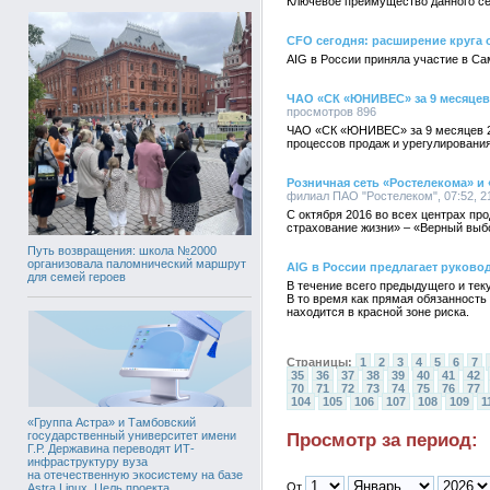
Ключевое преимущество данного се
CFO сегодня: расширение круга 
AIG в России приняла участие в С
ЧАО «СК «ЮНИВЕС» за 9 месяцев 2
просмотров 896
ЧАО «СК «ЮНИВЕС» за 9 месяцев 201
процессов продаж и урегулирования 
Розничная сеть «Ростелекома» и
филиал ПАО "Ростелеком", 07:52, 2
С октября 2016 во всех центрах п
страхование жизни» – «Верный выб
Путь возвращения: школа №2000
организовала паломнический маршрут
AIG в России предлагает руково
для семей героев
В течение всего предыдущего и тек
В то время как прямая обязанность
находится в красной зоне риска.
Страницы:
1
2
3
4
5
6
7
35
36
37
38
39
40
41
42
70
71
72
73
74
75
76
77
104
105
106
107
108
109
1
«Группа Астра» и Тамбовский
государственный университет имени
Просмотр за период:
Г.Р. Державина переводят ИТ-
инфраструктуру вуза
на отечественную экосистему на базе
От
Astra Linux. Цель проекта,