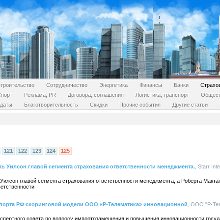
троительство
Сотрудничество
Энергетика
Финансы
Банки
Страхо
Спорт
Реклама, PR
Договора, соглашения
Логистика, транспорт
Общес
даты
Благотворительность
Скидки
Прочие события
Другие статьи
121
122
123
124
125
эль Уилсон главой сегмента страхования ответственности менеджмента.
, Starr In
 Уилсон главой сегмента страхования ответственности менеджмента, а Роберта Макта
ветственности
порта РФ скоринговой модели ООО «Р-Телематика» инновационной
, ООО "Р-Тел
Экспертного совета по вопросу импортозамещения и повышения инновационности госуд