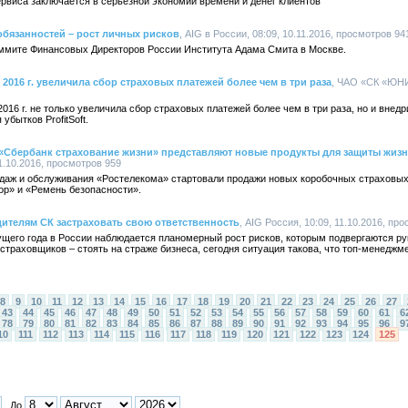
рвиса заключается в серьезной экономии времени и денег клиентов
обязанностей – рост личных рисков
, AIG в России, 08:09, 10.11.2016, просмотров 94
аммите Финансовых Директоров России Института Адама Смита в Москве.
016 г. увеличила сбор страховых платежей более чем в три раза
, ЧАО «СК «ЮНИВ
6 г. не только увеличила сбор страховых платежей более чем в три раза, но и внед
убытков ProfitSoft.
 «Сбербанк страхование жизни» представляют новые продукты для защиты жизн
1.10.2016, просмотров 959
родаж и обслуживания «Ростелекома» стартовали продажи новых коробочных страховы
ор» и «Ремень безопасности».
дителям СК застраховать свою ответственность
, AIG Россия, 10:09, 11.10.2016, пр
ущего года в России наблюдается планомерный рост рисков, которым подвергаются р
 страховщиков – стоять на страже бизнеса, сегодня ситуация такова, что топ-менедж
8
9
10
11
12
13
14
15
16
17
18
19
20
21
22
23
24
25
26
27
43
44
45
46
47
48
49
50
51
52
53
54
55
56
57
58
59
60
61
6
78
79
80
81
82
83
84
85
86
87
88
89
90
91
92
93
94
95
96
9
10
111
112
113
114
115
116
117
118
119
120
121
122
123
124
125
До