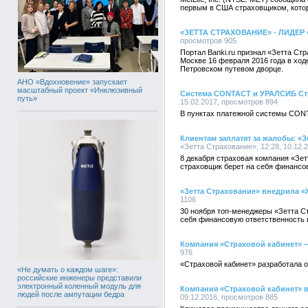
первым в США страховщиком, котор
«ЗЕТТА СТРАХОВАНИЕ» - ЛИДЕР
просмотров 905
Портал Banki.ru признал «Зетта С
Москве 16 февраля 2016 года в ход
Петровском путевом дворце.
АНО «Вдохновение» запускает
масштабный проект «Инклюзивный
Система CONTACT и УРАЛСИБ Стр
путь»
15.02.2017, просмотров 894
В пунктах платежной системы CONT
Клиентам заплатят за жалобы: 
«Зетта Страхование», 12:28, 10.12.
8 декабря страховая компания «Зе
страховщик берет на себя финансов
«Зетта Страхование» внедрила «
1106
30 ноября топ-менеджеры «Зетта С
себя финансовую ответственность п
Компания «Страховой кабинет» –
976
«Страховой кабинет» разработала 
«Не думать о каждом шаге»:
российские инженеры представили
электронный коленный модуль для
Компания «Страховой кабинет» в
людей после ампутации бедра
09.12.2016, просмотров 885