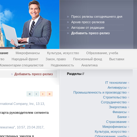
»
Пресс релизы сегодняшнего дня
»
Архив пресс-релизов
»
Авторам от редакции
»
Добавить пресс-релиз
вание
Микрофинансы
Культура, искусство
Образование, учеба
тво
Народный фронт
Закон, право
Пенсионный фонд
Выставки
Комментарии специалистов
Недвижимость
Аналитика
Разделы
//
»
Добавить пресс-релиз
IT технологии
«
Антивирусы
«
Промышленность и производство
«
«
‹
›
»
Строительство
«
Сотрудничество
«
ternational Company, Inc, 13:13,
Энергетика
«
Финансы
«
ггарта руководителем сегмента
Банки
«
Страхование
«
Микрофинансы
«
ематика", 10:57, 23.04.2017,
Культура, искусство
«
арственных закупок в
Образование, учеба
«