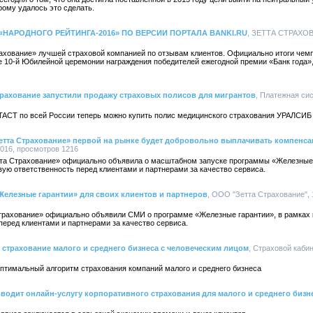
ому удалось это сделать.
 «НАРОДНОГО РЕЙТИНГА-2016» ПО ВЕРСИИ ПОРТАЛА BANKI.RU
, ЗЕТТА СТРАХОВА
трахование» лучшей страховой компанией по отзывам клиентов. Официально итоги чем
е 10-й Юбилейной церемонии награждения победителей ежегодной премии «Банк года»,
ахование запустили продажу страховых полисов для мигрантов
, Платежная си
ACT по всей России теперь можно купить полис медицинского страхования УРАЛСИБ
«Зетта Страхование» первой на рынке будет добровольно выплачивать компен
2016, просмотров 1216
тта Страхование» официально объявила о масштабном запуске программы «Железные 
ую ответственность перед клиентами и партнерами за качество сервиса.
Железные гарантии» для своих клиентов и партнеров
, ООО "Зетта Страхование", 1
трахование» официально объявили СМИ о программе «Железные гарантии», в рамках 
еред клиентами и партнерами за качество сервиса.
 страхование малого и среднего бизнеса с человеческим лицом
, Страховой кабин
оптимальный алгоритм страхования компаний малого и среднего бизнеса
водит онлайн-услугу корпоративного страхования для малого и среднего бизн