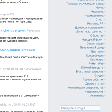
воей системе «Оценки
Природа, окружающая среда
«
Наука
«
Медицина
«
смотров 833
Фармацевтика
«
клонах Финляндии и Австрии и не
Спорт
«
олее чем в полтора раза.
Реклама, PR
«
Договора, соглашения
«
ик «Доктор рядом»
, Ренессанс
Логистика, транспорт
«
Общество
«
орпоративным клиентам по ДМС
Народный фронт
«
иник «Доктор рядом».
Закон, право
«
Пенсионный фонд
«
РСБУ, ОЖИДАЯ ПРИБЫЛЬ
Выставки
«
Конференции
«
. Компания показывает системную
Семинары
«
РуНет, Web
«
Юбилейные даты
«
, 07:48, 04.04.2017, просмотров
Благотворительность
«
Скидки
«
ыло застраховано 719
говоров с начала года превысило
Прочие события
«
Другие статьи
«
Комментарии специалистов
«
Недвижимость
«
е технологии в страховании».
Аналитика
«
etLife, Inc., 08:40, 01.03.2017,
 уровень выбросов углерода, став