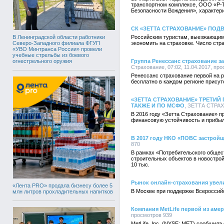
транспортном комплексе, ООО «Р-Те
Безопасности Вождения», характер
СК «ЗЕТТА СТРАХОВАНИЕ» ПО
В Ленинградской области работники
Российским туристам, выезжающим 
Северо-Западного филиала ФГУП
экономить на страховке. Число стра
«УВО Минтранса России» провели
учебные стрельбы из боевого
огнестрельного оружия
Группа Ренессанс страхование з
Страхование, 07:02, 11.04.2017, пр
Ренессанс страхование первой на 
бесплатно в каждом регионе присут
«ЗЕТТА СТРАХОВАНИЕ» ТРЕТИ
ТАКЖЕ И ПО МСФО
, ЗЕТТА СТРАХ
В 2016 году «Зетта Страхование» п
финансовую устойчивость и прибыл
В 2017 году НКО «ПОВС застройщ
870
В рамках «Потребительского общес
строительных объектов в новострой
10 тыс.
Рынок онлайн-страхования увел
«Лента PRO» продала бизнесу более 5
В Москве при поддержке Всероссий
млн литров прохладительных напитков
Компания MetLife первой из аме
просмотров 939
MetLife, Inc. (NYSE: MET) сообщила