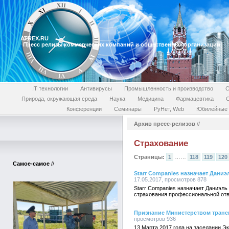
ATREX.RU
Пресс релизы коммерческих компаний и общественных организаций
IT технологии
Антивирусы
Промышленность и производство
С
Природа, окружающая среда
Наука
Медицина
Фармацевтика
Конференции
Семинары
РуНет, Web
Юбилейные 
Архив пресс-релизов
//
Страхование
Страницы:
1
……
118
119
120
Самое-самое
//
Starr Companies назначает Дани
17.05.2017, просмотров 878
Starr Companies назначает Даниэль
страхования профессиональной от
Признание Министерством транс
просмотров 936
13 Марта 2017 года на заседании 