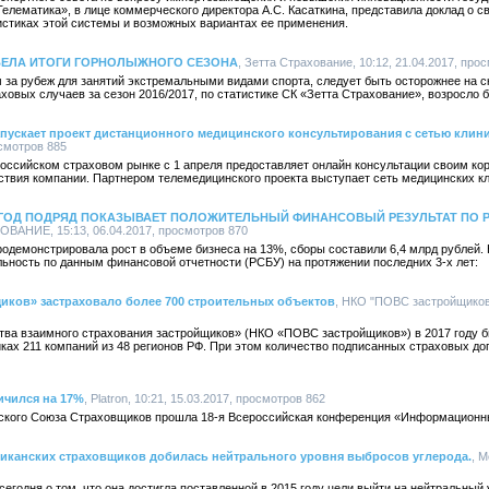
лематика», в лице коммерческого директора А.С. Касаткина, представила доклад о с
истиках этой системы и возможных вариантах ее применения.
ДВЕЛА ИТОГИ ГОРНОЛЫЖНОГО СЕЗОНА
, Зетта Страхование, 10:12, 21.04.2017, про
за рубеж для занятий экстремальными видами спорта, следует быть осторожнее на с
ховых случаев за сезон 2016/2017, по статистике СК «Зетта Страхование», возросло б
апускает проект дистанционного медицинского консультирования с сетью клин
осмотров 885
российском страховом рынке с 1 апреля предоставляет онлайн консультации своим к
ствия компании. Партнером телемедицинского проекта выступает сеть медицинских кл
Й ГОД ПОДРЯД ПОКАЗЫВАЕТ ПОЛОЖИТЕЛЬНЫЙ ФИНАНСОВЫЙ РЕЗУЛЬТАТ ПО 
ОВАНИЕ, 15:13, 06.04.2017, просмотров 870
родемонстрировала рост в объеме бизнеса на 13%, сборы составили 6,4 млрд рублей
ьность по данным финансовой отчетности (РСБУ) на протяжении последних 3-х лет:
иков» застраховало более 700 строительных объектов
, НКО "ПОВС застройщиков"
тва взаимного страхования застройщиков» (НКО «ПОВС застройщиков») в 2017 году б
ках 211 компаний из 48 регионов РФ. При этом количество подписанных страховых до
ичился на 17%
, Platron, 10:21, 15.03.2017, просмотров 862
ского Союза Страховщиков прошла 18-я Всероссийская конференция «Информационны
риканских страховщиков добилась нейтрального уровня выбросов углерода.
, M
 сегодня о том, что она достигла поставленной в 2015 году цели выйти на нейтральный