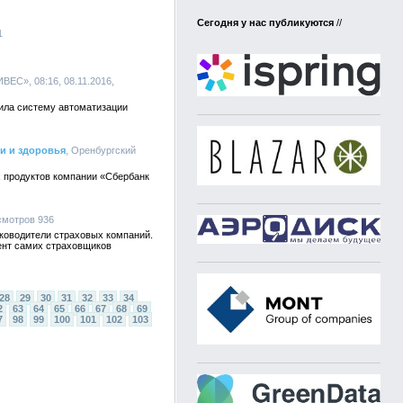
Сегодня у нас публикуются
//
1
ЕС», 08:16, 08.11.2016,
рила систему автоматизации
и и здоровья
, Оренбургский
х продуктов компании «Сбербанк
осмотров 936
уководители страховых компаний.
мент самих страховщиков
28
29
30
31
32
33
34
2
63
64
65
66
67
68
69
7
98
99
100
101
102
103