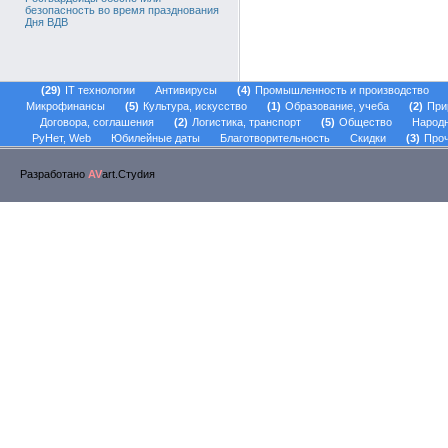
безопасность во время празднования
Дня ВДВ
29
IT технологии
Антивирусы
4
Промышленность и производство
Микрофинансы
5
Культура, искусство
1
Образование, учеба
2
При
Договора, соглашения
2
Логистика, транспорт
5
Общество
Народ
РуНет, Web
Юбилейные даты
Благотворительность
Скидки
3
Проч
Разработано
AV
art.Стуdия