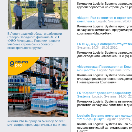
Компания Logistic Systems заверши
грузопереработки на строящемся р
«Мария-Ра» готовится в строите
комплекса
, Logistic Systems, 20:40,
Компания Logistic Systems приступ
складского комплекса, предусматр
компании «Мария-Ра».
В Ленинградской области работники
Северо-Западного филиала ФГУП
«УВО Минтранса России» провели
ГК «ГУД-ФУД» совершенствует т
учебные стрельбы из боевого
Systems, 14:34, 10.02.2010,
огнестрельного оружия
Компания Logistic Systems заверши
для складского комплекса ГК «Гуд-
«Московская Пивоваренная Комп
мощностей
, Logistic Systems, 21:55
Компания Logistic Systems закончи
очереди производственно-складско
Пивоваренная Компания».
ГК "Юрвес" доверяет разработку 
Systems
, Logistic Systems, 14:05, 2
Компания Logistic Systems выполни
развитию складской логистики в д
Logistic Systems помогает налад
"Рельеф-Центр"
, Logistic Systems,
«Лента PRO» продала бизнесу более 5
Компания Logistic Systems вошла в
млн литров прохладительных напитков
осуществляющей автоматизацию ск
Центр".