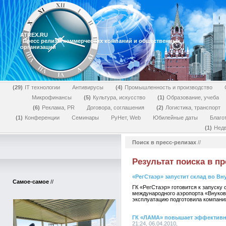
ATREX.RU
Пресс релизы коммерческих компаний и общественных
организаций
29
IT технологии
Антивирусы
4
Промышленность и производство
Микрофинансы
5
Культура, искусство
1
Образование, учеба
6
Реклама, PR
Договора, соглашения
2
Логистика, транспорт
1
Конференции
Семинары
РуНет, Web
Юбилейные даты
Благо
1
Нед
Поиск в пресс-релизах
//
Результат поиска в пр
«РегСтаэр» запустит склад во Вн
Самое-самое
//
ГК «РегСтаэр» готовится к запуску 
международного аэропорта «Внуково
эксплуатацию подготовила компания 
ГК «ЛАМА» повышает эффективн
21:24, 06.04.2010,