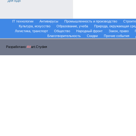
Дня ВДВ
IT технологии
Антивирусы
Промышленность и производство
Строите
Культура, искусство
Образование, учеба
Природа, окружающая сре
Логистика, транспорт
Общество
Народный фронт
Закон, право
Благотворительность
Скидки
Прочие события
Разработано
AV
art.Стуdия