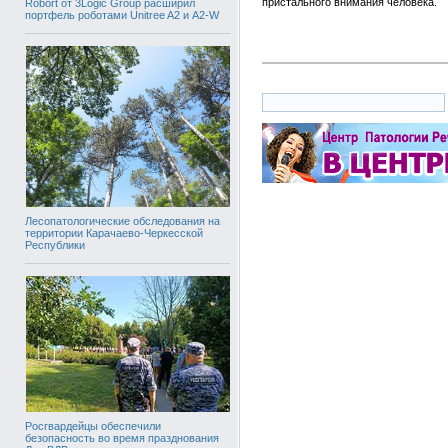
пристального внимания человека.
Robort от 3Logic Group расширил
портфель роботами Unitree A2 и A2-W
Лесопатологические обследования на
территории Карачаево-Черкесской
Республики
Росгвардейцы обеспечили
безопасность во время празднования