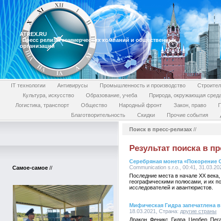
ATREX.RU
Пресс релизы коммерческих компаний и общественных
организаций
IT технологии
Антивирусы
Промышленность и производство
Строител
Культура, искусство
Образование, учеба
Природа, окружающая сред
Логистика, транспорт
Общество
Народный фронт
Закон, право
П
Благотворительность
Скидки
Прочие события
Поиск в пресс-релизах
//
Результат поиска в пр
Серебряная монета «Покорение 
Communication s.r.o., 00:41, 31.03.2
Самое-самое
//
Последние места в начале XX века,
географическими полюсами, и их по
исследователей и авантюристов.
Мифическая Гидра запечатлена в
18.03.2021, Страна:
другие страны
Дракон, Феникс, Гидра, Цербер, Пег