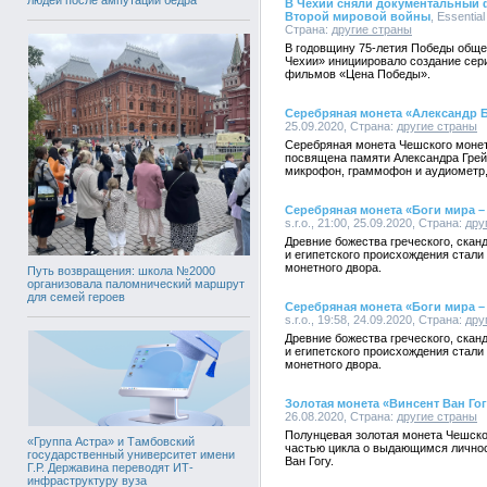
В Чехии сняли документальный 
Второй мировой войны
, Essentia
Страна:
другие страны
В годовщину 75-летия Победы общ
Чехии» инициировало создание се
фильмов «Цена Победы».
Серебряная монета «Александр 
25.09.2020, Страна:
другие страны
Серебряная монета Чешского монетн
посвящена памяти Александра Грей
микрофон, граммофон и аудиометр,
Серебряная монета «Боги мира –
s.r.o., 21:00, 25.09.2020, Страна:
дру
Древние божества греческого, скан
и египетского происхождения стал
монетного двора.
Путь возвращения: школа №2000
организовала паломнический маршрут
для семей героев
Серебряная монета «Боги мира –
s.r.o., 19:58, 24.09.2020, Страна:
дру
Древние божества греческого, скан
и египетского происхождения стал
монетного двора.
Золотая монета «Винсент Ван Гог
26.08.2020, Страна:
другие страны
Полунцевая золотая монета Чешског
«Группа Астра» и Тамбовский
частью цикла о выдающимся личнос
государственный университет имени
Ван Гогу.
Г.Р. Державина переводят ИТ-
инфраструктуру вуза