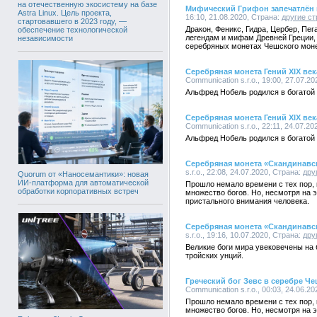
на отечественную экосистему на базе
Мифический Грифон запечатлён 
Astra Linux. Цель проекта,
16:10, 21.08.2020, Страна:
другие с
стартовавшего в 2023 году, —
Дракон, Феникс, Гидра, Цербер, Пег
обеспечение технологической
легендам и мифам Древней Греции,
независимости
серебряных монетах Чешского моне
Серебряная монета Гений XIX ве
Communication s.r.o., 19:00, 27.07.2
Альфред Нобель родился в богатой
Серебряная монета Гений XIX ве
Communication s.r.o., 22:11, 24.07.2
Альфред Нобель родился в богатой
Серебряная монета «Скандинавс
s.r.o., 22:08, 24.07.2020, Страна:
дру
Quorum от «Наносемантики»: новая
ИИ-платформа для автоматической
Прошло немало времени с тех пор, 
обработки корпоративных встреч
множество богов. Но, несмотря на 
пристального внимания человека.
Серебряная монета «Скандинавс
s.r.o., 19:16, 10.07.2020, Страна:
дру
Великие боги мира увековечены на 
тройских унций.
Греческий бог Зевс в серебре Ч
Communication s.r.o., 00:03, 24.06.2
Прошло немало времени с тех пор, 
множество богов. Но, несмотря на 