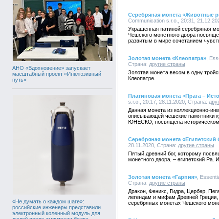
Серебряная монета «Животные р
Communication s.r.o., 20:31, 21.12.2
Украшенная патиной серебряная м
Чешского монетного двора посвящ
развитым в мире сочетанием чувст
Золотая монета «Клеопатра»
, Ess
Страна:
другие страны
АНО «Вдохновение» запускает
Золотая монета весом в одну трой
масштабный проект «Инклюзивный
Клеопатре.
путь»
Платиновая монета «Прага – Ист
s.r.o., 20:17, 28.11.2020, Страна:
дру
Данная монета из коллекционно-ин
описывающей чешские памятники ку
ЮНЕСКО, посвящена историческому
Серебряная монета «Египетский 
28.11.2020, Страна:
другие страны
Пятый древний бог, которому посв
монетного двора, – египетский Ра. 
Золотая монета «Гарпия»
, Essenti
Страна:
другие страны
Дракон, Феникс, Гидра, Цербер, Пег
легендам и мифам Древней Греции,
«Не думать о каждом шаге»:
серебряных монетах Чешского моне
российские инженеры представили
электронный коленный модуль для
людей после ампутации бедра