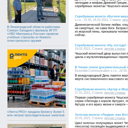
легендам и мифам Древней Греции,
серебряных монетах Чешского моне
Серебряная монета «Богиня мир
s.r.o., 13:30, 26.02.2021, Страна:
дру
Древнегреческой богине любви, пло
В Ленинградской области работники
ни смертные, ни сами боги. Безрас
Северо-Западного филиала ФГУП
из морской пены, призывала челов
«УВО Минтранса России» провели
сейчас.
учебные стрельбы из боевого
огнестрельного оружия
Серебряная монета «Ну, погоди! 
19.02.2021, Страна:
другие страны
Чешский монетный двор выпустил п
цикла о мультипликационных героях 
В Чехии сняли документальный 
Essential Communication s.r.o., 20:55
В международный День памяти жер
жертв систематичного массового и
Серебряная монета «Артур и Мо
27.01.2021, Страна:
другие страны
Первая серебряная монета Чешског
серии «Легенда о короле Артуре»,
Артуру и его врагу жизни и смерти 
«Лента PRO» продала бизнесу более 5
Золотая монета «Людвиг ван Бет
млн литров прохладительных напитков
20.01.2021, Страна:
другие страны
Цикл золотых полунцовых монет Че
mincovna) посвящён выдающимся л