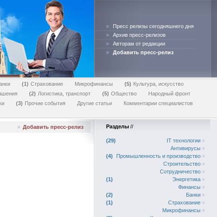
»
Пресс релизы сегодняшнего дня
»
Архив пресс-релизов
»
Авторам от редакции
»
Добавить пресс-релиз
анки
1
Страхование
Микрофинансы
5
Культура, искусство
лашения
2
Логистика, транспорт
5
Общество
Народный фронт
ки
3
Прочие события
Другие статьи
Комментарии специалистов
Разделы
//
»
Добавить пресс-релиз
29
IT технологии
«
Антивирусы
«
4
Промышленность и производство
«
Строительство
«
Сотрудничество
«
1
Энергетика
«
Финансы
«
2
Банки
«
1
Страхование
«
Микрофинансы
«