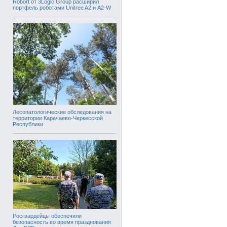
Robort от 3Logic Group расширил
портфель роботами Unitree A2 и A2-W
Лесопатологические обследования на
территории Карачаево-Черкесской
Республики
Росгвардейцы обеспечили
безопасность во время празднования