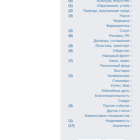
5
Культура, искусство
«
1
Образование, учеба
«
2
Природа, окружающая среда
«
3
Наука
«
Медицина
«
Фармацевтика
«
2
Спорт
«
6
Реклама, PR
«
Договора, соглашения
«
2
Логистика, транспорт
«
5
Общество
«
Народный фронт
«
7
Закон, право
«
Пенсионный фонд
«
Выставки
«
1
Конференции
«
Семинары
«
РуНет, Web
«
Юбилейные даты
«
Благотворительность
«
Скидки
«
3
Прочие события
«
Другие статьи
«
Комментарии специалистов
«
1
Недвижимость
«
17
Аналитика
«