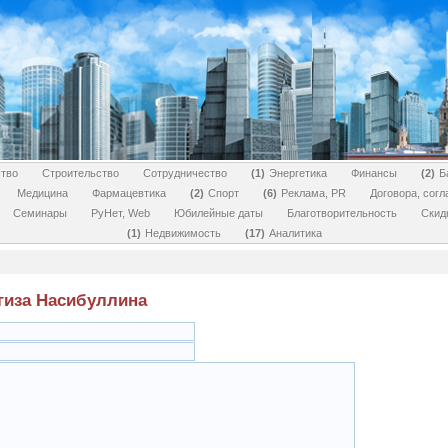
тво
Строительство
Сотрудничество
1
Энергетика
Финансы
2
Б
Медицина
Фармацевтика
2
Спорт
6
Реклама, PR
Договора, сог
Семинары
РуНет, Web
Юбилейные даты
Благотворительность
Скид
1
Недвижимость
17
Аналитика
гиза Насибуллина