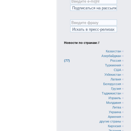
Новости по странам
//
Казахстан
«
Азербайджан
«
77
Россия
«
Туркмения
«
США
«
Узбекистан
«
Латвия
«
Белоруссия
«
Грузия
«
Таджикистан
«
Израиль
«
Молдавия
«
Литва
«
Украина
«
Армения
«
другие страны
«
Киргизия
«
Эстония
«