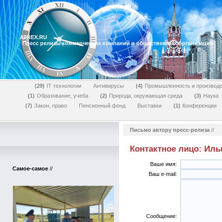
ATREX.RU
Пресс релизы коммерческих компаний и общественных организаций
29
IT технологии
Антивирусы
4
Промышленность и производс
1
Образование, учеба
2
Природа, окружающая среда
3
Наука
7
Закон, право
Пенсионный фонд
Выставки
1
Конференции
Письмо автору пресс-релиза
//
Контактное лицо: Иль
Ваше имя:
Самое-самое
//
Ваш e-mail:
Сообщение: