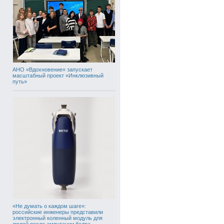
АНО «Вдохновение» запускает
масштабный проект «Инклюзивный
путь»
«Не думать о каждом шаге»:
российские инженеры представили
электронный коленный модуль для
людей после ампутации бедра