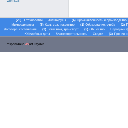
Дня ВДВ
29
IT технологии
Антивирусы
4
Промышленность и производство
Микрофинансы
5
Культура, искусство
1
Образование, учеба
2
П
Договора, соглашения
2
Логистика, транспорт
5
Общество
Народный 
Юбилейные даты
Благотворительность
Скидки
3
Прочие с
Разработано
AV
art.Стуdия