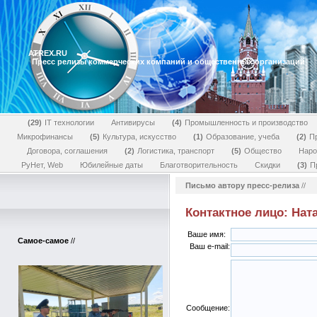
ATREX.RU
Пресс релизы коммерческих компаний и общественных организаций
29
IT технологии
Антивирусы
4
Промышленность и производство
Микрофинансы
5
Культура, искусство
1
Образование, учеба
2
П
Договора, соглашения
2
Логистика, транспорт
5
Общество
Наро
РуНет, Web
Юбилейные даты
Благотворительность
Скидки
3
П
Письмо автору пресс-релиза
//
Контактное лицо: Нат
Ваше имя:
Самое-самое
//
Ваш e-mail:
Сообщение: