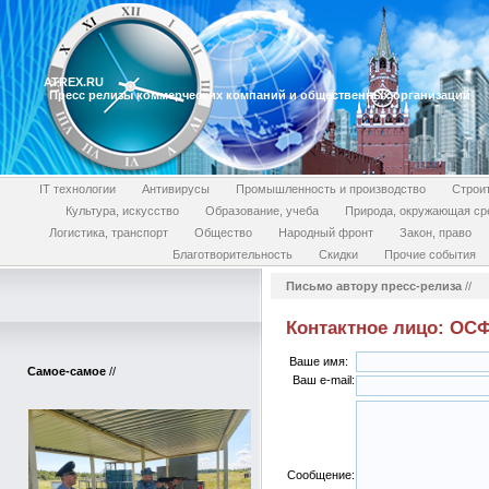
ATREX.RU
Пресс релизы коммерческих компаний и общественных организаций
IT технологии
Антивирусы
Промышленность и производство
Строи
Культура, искусство
Образование, учеба
Природа, окружающая ср
Логистика, транспорт
Общество
Народный фронт
Закон, право
Благотворительность
Скидки
Прочие события
Письмо автору пресс-релиза
//
Контактное лицо: ОСФ
Ваше имя:
Самое-самое
//
Ваш e-mail:
Сообщение: