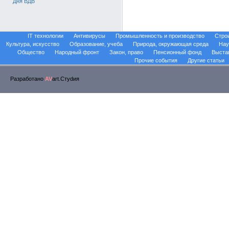
Дня ВДВ
IT технологии
Антивирусы
Промышленность и производство
Стро
Культура, искусство
Образование, учеба
Природа, окружающая среда
Нау
Общество
Народный фронт
Закон, право
Пенсионный фонд
Выста
Прочие события
Другие статьи
Разработано
AV
art.Стуdия