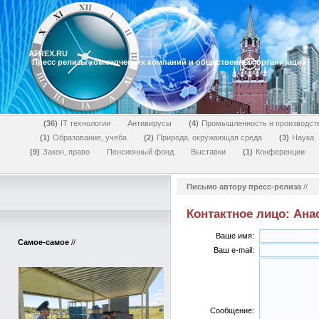
ATREX.RU
Пресс релизы коммерческих компаний и общественных организаций
36
IT технологии
Антивирусы
4
Промышленность и производст
1
Образование, учеба
2
Природа, окружающая среда
3
Наука
9
Закон, право
Пенсионный фонд
Выставки
1
Конференции
Письмо автору пресс-релиза
//
Контактное лицо: Ана
Ваше имя:
Самое-самое
//
Ваш e-mail:
Сообщение: