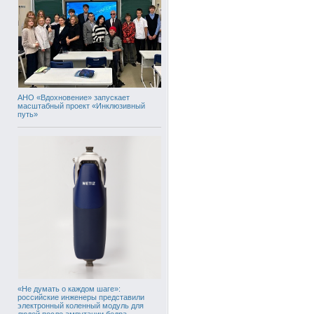
АНО «Вдохновение» запускает
масштабный проект «Инклюзивный
путь»
«Не думать о каждом шаге»:
российские инженеры представили
электронный коленный модуль для
людей после ампутации бедра