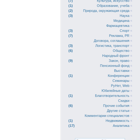
7
Культура, искусство
«
1
Образование, учеба
«
2
Природа, окружающая среда
«
3
Наука
«
Медицина
«
Фармацевтика
«
3
Спорт
«
7
Реклама, PR
«
Договора, соглашения
«
3
Логистика, транспорт
«
6
Общество
«
Народный фронт
«
9
Закон, право
«
Пенсионный фонд
«
Выставки
«
1
Конференции
«
Семинары
«
РуНет, Web
«
Юбилейные даты
«
1
Благотворительность
«
Скидки
«
6
Прочие события
«
Другие статьи
«
Комментарии специалистов
«
1
Недвижимость
«
17
Аналитика
«