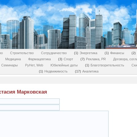
во
Строительство
Сотрудничество
1
Энергетика
1
Финансы
2
Медицина
Фармацевтика
3
Спорт
7
Реклама, PR
Договора, сог
Семинары
РуНет, Web
Юбилейные даты
1
Благотворительность
Ски
1
Недвижимость
17
Аналитика
стасия Марковская