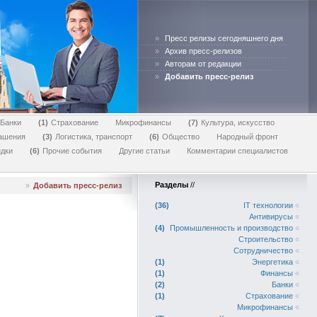
»
Пресс релизы сегодняшнего дня
»
Архив пресс-релизов
»
Авторам от редакции
»
Добавить пресс-релиз
Банки
1
Страхование
Микрофинансы
7
Культура, искусство
лашения
3
Логистика, транспорт
6
Общество
Народный фронт
дки
6
Прочие события
Другие статьи
Комментарии специалистов
Разделы
//
»
Добавить пресс-релиз
36
IT технологии
«
Антивирусы
«
4
Промышленность и производство
«
Строительство
«
Сотрудничество
«
1
Энергетика
«
1
Финансы
«
2
Банки
«
1
Страхование
«
Микрофинансы
«