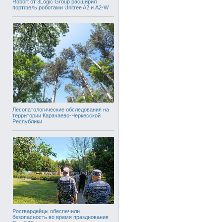
Robort от 3Logic Group расширил
портфель роботами Unitree A2 и A2-W
Лесопатологические обследования на
территории Карачаево-Черкесской
Республики
Росгвардейцы обеспечили
безопасность во время празднования