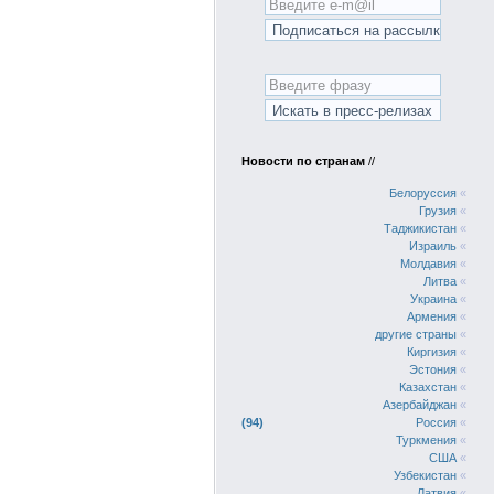
Новости по странам
//
Белоруссия
«
Грузия
«
Таджикистан
«
Израиль
«
Молдавия
«
Литва
«
Украина
«
Армения
«
другие страны
«
Киргизия
«
Эстония
«
Казахстан
«
Азербайджан
«
94
Россия
«
Туркмения
«
США
«
Узбекистан
«
Латвия
«