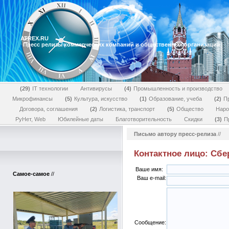
ATREX.RU
Пресс релизы коммерческих компаний и общественных организаций
29
IT технологии
Антивирусы
4
Промышленность и производство
Микрофинансы
5
Культура, искусство
1
Образование, учеба
2
П
Договора, соглашения
2
Логистика, транспорт
5
Общество
Наро
РуНет, Web
Юбилейные даты
Благотворительность
Скидки
3
П
Письмо автору пресс-релиза
//
Контактное лицо: Сбе
Ваше имя:
Самое-самое
//
Ваш e-mail:
Сообщение: