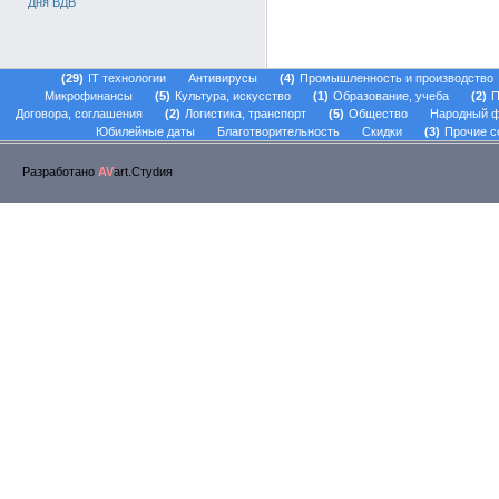
Дня ВДВ
29
IT технологии
Антивирусы
4
Промышленность и производство
Микрофинансы
5
Культура, искусство
1
Образование, учеба
2
П
Договора, соглашения
2
Логистика, транспорт
5
Общество
Народный 
Юбилейные даты
Благотворительность
Скидки
3
Прочие с
Разработано
AV
art.Стуdия