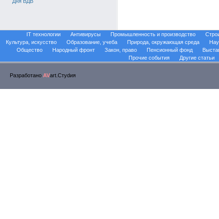
Дня ВДВ
IT технологии
Антивирусы
Промышленность и производство
Стро
Культура, искусство
Образование, учеба
Природа, окружающая среда
Нау
Общество
Народный фронт
Закон, право
Пенсионный фонд
Выста
Прочие события
Другие статьи
Разработано
AV
art.Стуdия