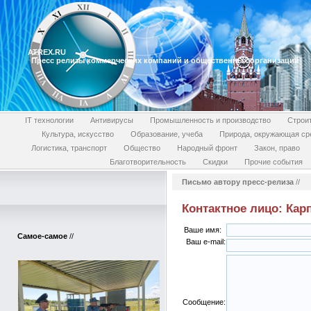
ATREX.RU
Пресс релизы коммерческих компаний и общественных организаций
IT технологии
Антивирусы
Промышленность и производство
Строи
Культура, искусство
Образование, учеба
Природа, окружающая ср
Логистика, транспорт
Общество
Народный фронт
Закон, право
Благотворительность
Скидки
Прочие события
Письмо автору пресс-релиза
//
Контактное лицо: Кар
Ваше имя:
Самое-самое
//
Ваш e-mail:
Сообщение: