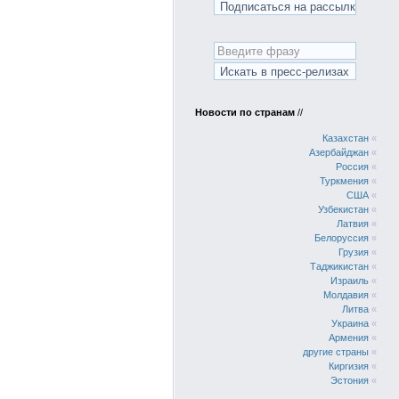
Новости по странам
//
Казахстан
«
Азербайджан
«
Россия
«
Туркмения
«
США
«
Узбекистан
«
Латвия
«
Белоруссия
«
Грузия
«
Таджикистан
«
Израиль
«
Молдавия
«
Литва
«
Украина
«
Армения
«
другие страны
«
Киргизия
«
Эстония
«