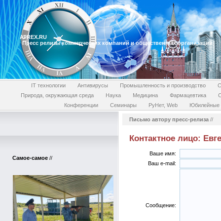
ATREX.RU
Пресс релизы коммерческих компаний и общественных организаций
IT технологии
Антивирусы
Промышленность и производство
С
Природа, окружающая среда
Наука
Медицина
Фармацевтика
Конференции
Семинары
РуНет, Web
Юбилейные 
Письмо автору пресс-релиза
//
Контактное лицо: Евге
Ваше имя:
Самое-самое
//
Ваш e-mail:
Сообщение: