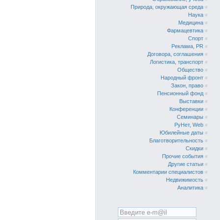
Природа, окружающая среда
«
Наука
«
Медицина
«
Фармацевтика
«
Спорт
«
Реклама, PR
«
Договора, соглашения
«
Логистика, транспорт
«
Общество
«
Народный фронт
«
Закон, право
«
Пенсионный фонд
«
Выставки
«
Конференции
«
Семинары
«
РуНет, Web
«
Юбилейные даты
«
Благотворительность
«
Скидки
«
Прочие события
«
Другие статьи
«
Комментарии специалистов
«
Недвижимость
«
Аналитика
«