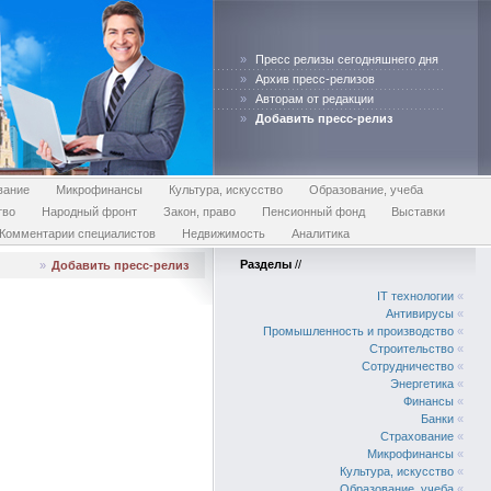
»
Пресс релизы сегодняшнего дня
»
Архив пресс-релизов
»
Авторам от редакции
»
Добавить пресс-релиз
вание
Микрофинансы
Культура, искусство
Образование, учеба
тво
Народный фронт
Закон, право
Пенсионный фонд
Выставки
Комментарии специалистов
Недвижимость
Аналитика
Разделы
//
»
Добавить пресс-релиз
IT технологии
«
Антивирусы
«
Промышленность и производство
«
Строительство
«
Сотрудничество
«
Энергетика
«
Финансы
«
Банки
«
Страхование
«
Микрофинансы
«
Культура, искусство
«
Образование, учеба
«