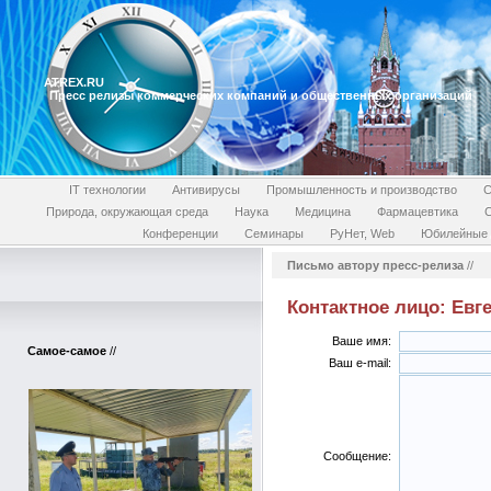
ATREX.RU
Пресс релизы коммерческих компаний и общественных организаций
IT технологии
Антивирусы
Промышленность и производство
С
Природа, окружающая среда
Наука
Медицина
Фармацевтика
Конференции
Семинары
РуНет, Web
Юбилейные 
Письмо автору пресс-релиза
//
Контактное лицо: Евге
Ваше имя:
Самое-самое
//
Ваш e-mail:
Сообщение: