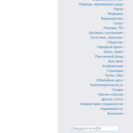
Природа, окружающая среда
«
Наука
«
Медицина
«
Фармацевтика
«
Спорт
«
Реклама, PR
«
Договора, соглашения
«
Логистика, транспорт
«
Общество
«
Народный фронт
«
Закон, право
«
Пенсионный фонд
«
Выставки
«
Конференции
«
Семинары
«
РуНет, Web
«
Юбилейные даты
«
Благотворительность
«
Скидки
«
Прочие события
«
Другие статьи
«
Комментарии специалистов
«
Недвижимость
«
Аналитика
«