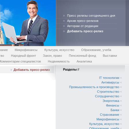
»
Пресс релизы сегодняшнего дня
»
Архив пресс-релизов
»
Авторам от редакции
»
Добавить пресс-релиз
вание
Микрофинансы
Культура, искусство
Образование, учеба
тво
Народный фронт
Закон, право
Пенсионный фонд
Выставки
Комментарии специалистов
Недвижимость
Аналитика
Разделы
//
»
Добавить пресс-релиз
IT технологии
«
Антивирусы
«
Промышленность и производство
«
Строительство
«
Сотрудничество
«
Энергетика
«
Финансы
«
Банки
«
Страхование
«
Микрофинансы
«
Культура, искусство
«
Образование, учеба
«