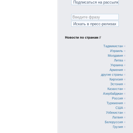
Новости по странам
//
Таджикистан
«
Израиль
«
Молдавия
«
Литва
«
Украина
«
Армения
«
другие страны
«
Киргизия
«
Эстония
«
Казахстан
«
Азербайджан
«
Россия
«
Туркмения
«
США
«
Узбекистан
«
Латвия
«
Белоруссия
«
Грузия
«