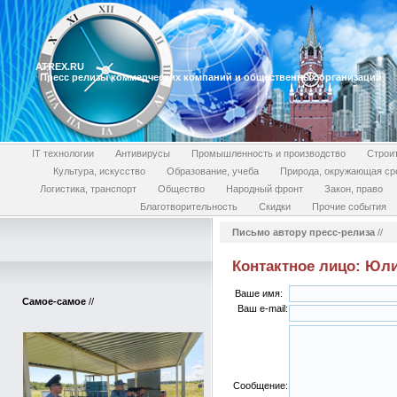
ATREX.RU
Пресс релизы коммерческих компаний и общественных организаций
IT технологии
Антивирусы
Промышленность и производство
Строи
Культура, искусство
Образование, учеба
Природа, окружающая ср
Логистика, транспорт
Общество
Народный фронт
Закон, право
Благотворительность
Скидки
Прочие события
Письмо автору пресс-релиза
//
Контактное лицо: Юл
Ваше имя:
Самое-самое
//
Ваш e-mail:
Сообщение: