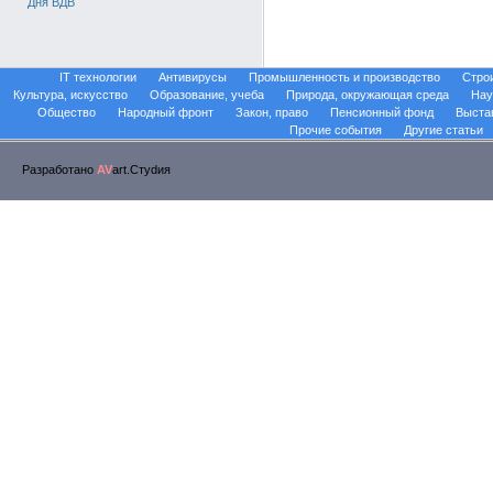
Дня ВДВ
IT технологии
Антивирусы
Промышленность и производство
Стро
Культура, искусство
Образование, учеба
Природа, окружающая среда
Нау
Общество
Народный фронт
Закон, право
Пенсионный фонд
Выста
Прочие события
Другие статьи
Разработано
AV
art.Стуdия