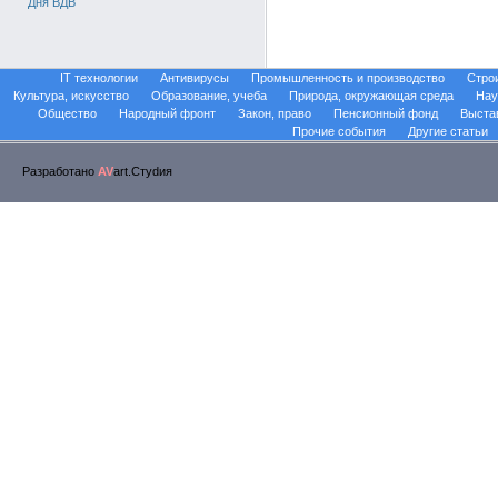
Дня ВДВ
IT технологии
Антивирусы
Промышленность и производство
Стро
Культура, искусство
Образование, учеба
Природа, окружающая среда
Нау
Общество
Народный фронт
Закон, право
Пенсионный фонд
Выста
Прочие события
Другие статьи
Разработано
AV
art.Стуdия