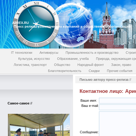
ATREX.RU
Пресс релизы коммерческих компаний и общественных организаций
IT технологии
Антивирусы
Промышленность и производство
Строи
Культура, искусство
Образование, учеба
Природа, окружающая ср
Логистика, транспорт
Общество
Народный фронт
Закон, право
Благотворительность
Скидки
Прочие события
Письмо автору пресс-релиза
//
Контактное лицо: Ари
Ваше имя:
Самое-самое
//
Ваш e-mail:
Сообщение: