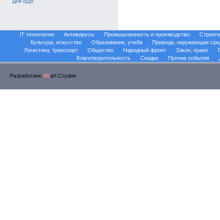
Дня ВДВ
IT технологии
Антивирусы
Промышленность и производство
Строите
Культура, искусство
Образование, учеба
Природа, окружающая сре
Логистика, транспорт
Общество
Народный фронт
Закон, право
Благотворительность
Скидки
Прочие события
Разработано
AV
art.Стуdия