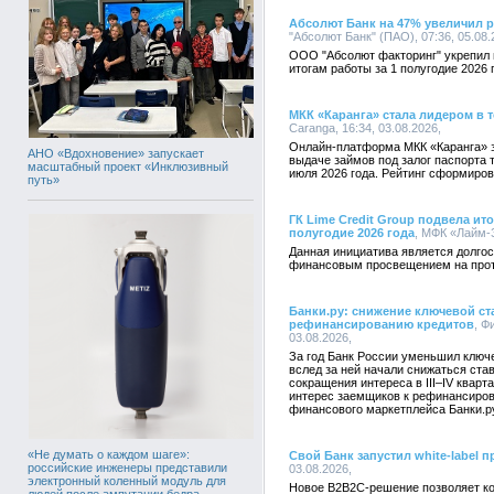
Абсолют Банк на 47% увеличил 
"Абсолют Банк" (ПАО), 07:36, 05.08
ООО "Абсолют факторинг" укрепил 
итогам работы за 1 полугодие 2026 
МКК «Каранга» стала лидером в 
Caranga, 16:34, 03.08.2026,
Онлайн-платформа МКК «Каранга» 
АНО «Вдохновение» запускает
выдаче займов под залог паспорта 
масштабный проект «Инклюзивный
июля 2026 года. Рейтинг сформиро
путь»
ГК Lime Credit Group подвела ит
полугодие 2026 года
, МФК «Лайм-З
Данная инициатива является долгос
финансовым просвещением на протя
Банки.ру: снижение ключевой ст
рефинансированию кредитов
, Ф
03.08.2026,
За год Банк России уменьшил ключе
вслед за ней начали снижаться ста
сокращения интереса в III–IV квар
интерес заемщиков к рефинансиров
финансового маркетплейса Банки.р
«Не думать о каждом шаге»:
Свой Банк запустил white-label 
российские инженеры представили
03.08.2026,
электронный коленный модуль для
Новое B2B2C-решение позволяет ко
людей после ампутации бедра