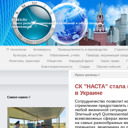
ATREX.RU
Пресс релизы коммерческих компаний и общественных
организаций
IT технологии
Антивирусы
Промышленность и производство
Строител
Культура, искусство
Образование, учеба
Природа, окружающая сред
Логистика, транспорт
Общество
Народный фронт
Закон, право
П
Благотворительность
Скидки
Прочие события
Пресс-релизы
//
СК "НАСТА" стала 
в Украине
Самое-самое
//
Сотрудничество позволит к
стремлении предоставлять 
любой жизненной ситуации.
Элитный клуб Quintessentia
всевозможных сферах жизни
на самых разнообразных ме
премьерах, вечеринках до 