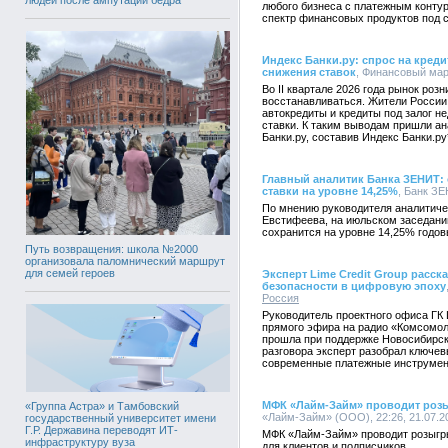
любого бизнеса с платежным конту
спектр финансовых продуктов под 
Индекс Банки.ру: спрос на креди
снижения ставок
, Финансовый марк
Во II квартале 2026 года рынок роз
восстанавливаться. Жители России 
автокредиты и кредиты под залог 
ставки. К таким выводам пришли а
Банки.ру, составив Индекс Банки.ру
Главный аналитик Банка ЗЕНИТ:
ставки на уровне 14,25%
, Банк ЗЕ
По мнению руководителя аналитич
Евстифеева, на июльском заседани
сохранится на уровне 14,25% годов
Путь возвращения: школа №2000
организовала паломнический маршрут
для семей героев
Эксперт Lime Credit Group расс
безопасности в цифровую эпоху
Россия
Руководитель проектного офиса ГК 
прямого эфира на радио «Комсомол
прошла при поддержке Новосибирск
разговора эксперт разобрал ключе
современные платежные инструмен
МФК «Лайм-Займ» проводит роз
«Группа Астра» и Тамбовский
«Лайм-Займ» (ООО), 22:26, 21.07.2
государственный университет имени
Г.Р. Державина переводят ИТ-
МФК «Лайм-Займ» проводит розыгр
инфраструктуру вуза
для клиентов и подписчиков.