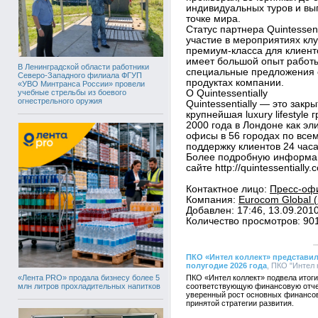
индивидуальных туров и в
точке мира.
Статус партнера Quintessen
участие в мероприятиях кл
премиум-класса для клиенто
имеет большой опыт работы
В Ленинградской области работники
специальные предложения е
Северо-Западного филиала ФГУП
продуктах компании.
«УВО Минтранса России» провели
учебные стрельбы из боевого
О Quintessentially
огнестрельного оружия
Quintessentially — это закр
крупнейшая luxury lifestyle
2000 года в Лондоне как э
офисы в 56 городах по всему
поддержку клиентов 24 часа 
Более подробную информаци
сайте http://quintessentially.
Контактное лицо:
Пресс-офи
Компания:
Eurocom Global (
Добавлен: 17:46, 13.09.201
Количество просмотров: 90
ПКО «Интел коллект» представил
полугодие 2026 года
, ПКО "Интел 
«Лента PRO» продала бизнесу более 5
ПКО «Интел коллект» подвела итоги
млн литров прохладительных напитков
соответствующую финансовую отче
уверенный рост основных финансов
принятой стратегии развития.