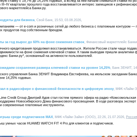
вую ставку с 19,7% до 14,25% годовых, а вслед за ней начали снижаться ставки по р
 III–IV кварталах прошлого года восстанавливается интерес заемщиков к рефинансир
вого маркетплейса Банки.ру.
продукты для бизнеса
, Свой Банк, 15:53, 03.08.2026,
мпаниям — от e-com и розничных сетей до любого бизнеса с платежным контуром — 
х продуктов под собственным брендом.
ты за год вырос до 60% на фоне снижения ставок
, Финансовый маркетплейс Банки.р
зничного кредитования продолжил восстанавливаться. Жители России стали чаще подава
недвижимости на фоне снижения ключевой ставки. К таким выводам пришли аналитики 
ндекс Банки.ру*, основанный на активности пользователей.
ожидаем сохранения размера ключевой ставки на уровне 14,25%
, Банк ЗЕНИТ, 14
ского управления Банка ЗЕНИТ Владимира Евстифеева, на июльском заседании Банк
вне 14,25% годовых.
казал в радиоэфире о финансовой безопасности в цифровую эпоху
, МФК «Лайм-За
Lime Credit Group Дмитрий Адов стал гостем прямого эфира на радио «Комсомольская
поддержке Новосибирского Дома финансового просвещения. В ходе разговора эксперт
 и современные платежные инструменты.
ыгрыш среди подписчиков MAX
, МФК «Лайм-Займ» (ООО), 22:26, 21.07.2026,
Росси
ш умных часов HUAWEI WATCH FIT 4 Pro для клиентов и подписчиков.