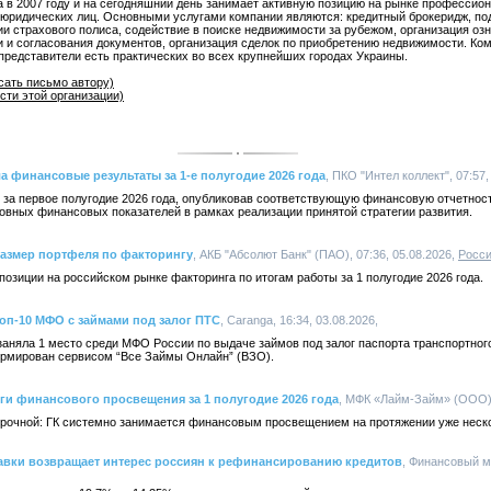
в 2007 году и на сегодняшний день занимает активную позицию на рынке профессио
и юридических лиц. Основными услугами компании являются: кредитный брокеридж, п
 страхового полиса, содействие в поиске недвижимости за рубежом, организация оз
 и согласования документов, организация сделок по приобретению недвижимости. Ко
 представители есть практических во всех крупнейших городах Украины.
сать письмо автору)
сти этой организации)
а финансовые результаты за 1-е полугодие 2026 года
, ПКО "Интел коллект", 07:57,
 за первое полугодие 2026 года, опубликовав соответствующую финансовую отчетнос
овных финансовых показателей в рамках реализации принятой стратегии развития.
размер портфеля по факторингу
, АКБ "Абсолют Банк" (ПАО), 07:36, 05.08.2026,
Росс
озиции на российском рынке факторинга по итогам работы за 1 полугодие 2026 года.
топ-10 МФО с займами под залог ПТС
, Caranga, 16:34, 03.08.2026,
аняла 1 место среди МФО России по выдаче займов под залог паспорта транспортног
формирован сервисом “Все Займы Онлайн” (ВЗО).
оги финансового просвещения за 1 полугодие 2026 года
, МФК «Лайм-Займ» (ООО), 
срочной: ГК системно занимается финансовым просвещением на протяжении уже неско
тавки возвращает интерес россиян к рефинансированию кредитов
, Финансовый м