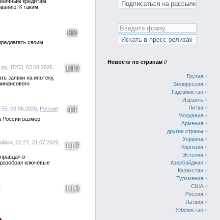
озничным кредитам.
ованию. К таким
80
предлагать своим
Новости по странам
//
183
у, 15:53, 03.08.2026,
Грузия
«
ть заявки на ипотеку,
финансового
Белоруссия
«
Таджикистан
«
Израиль
«
Литва
«
44
:55, 03.08.2026,
Россия
Молдавия
«
а России размер
Армения
«
другие страны
«
Украина
«
йм», 22:27, 21.07.2026,
117
Киргизия
«
Эстония
«
 правда» в
 разобрал ключевые
Азербайджан
«
Казахстан
«
Туркмения
«
США
«
113
я
Россия
«
Латвия
«
Узбекистан
«