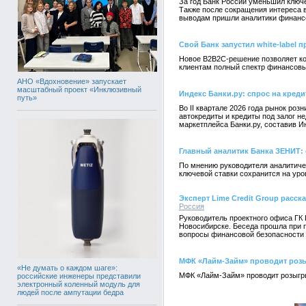
За год Банк России уменьшил ключе
Также после сокращения интереса в
выводам пришли аналитики финансо
Свой Банк запустил white-label 
Новое B2B2C-решение позволяет ко
клиентам полный спектр финансовы
АНО «Вдохновение» запускает
масштабный проект «Инклюзивный
Индекс Банки.ру: спрос на креди
путь»
Во II квартале 2026 года рынок ро
автокредиты и кредиты под залог 
маркетплейса Банки.ру, составив И
Главный аналитик Банка ЗЕНИТ: 
По мнению руководителя аналитиче
ключевой ставки сохранится на уро
Эксперт Lime Credit Group расс
Россия
Руководитель проектного офиса ГК 
Новосибирске. Беседа прошла при 
вопросы финансовой безопасности
МФК «Лайм-Займ» проводит роз
«Не думать о каждом шаге»:
МФК «Лайм-Займ» проводит розыгры
российские инженеры представили
электронный коленный модуль для
людей после ампутации бедра