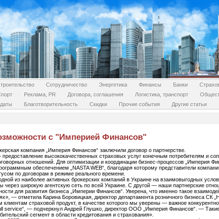
троительство
Сотрудничество
Энергетика
Финансы
Банки
Страхо
Спорт
Реклама, PR
Договора, соглашения
Логистика, транспорт
Общес
даты
Благотворительность
Скидки
Прочие события
Другие статьи
озможности с "Империей Финансов"
керская компания „Империя Финансов“ заключили договор о партнерстве.
 предоставление высококачественных страховых услуг конечным потребителям и соп
договорных отношений. Для оптимизации и координации бизнес-процессов „Империя Фи
рограммным обеспечением „NASTA WEB“, благодаря которому представители компани
тусом по договорам в режиме реального времени.
одной из наиболее активных брокерских компаний в Украине на взаимовыгодных усло
ты через широкую агентскую сеть по всей Украине. С другой — наши партнерские отн
ости для развития бизнеса „Империи Финансов“. Уверена, что именно такое взаимоде
ях», — отметила Карина Боровицкая, директор департамента розничного бизнеса СК „
 клиентам страховой продукт, в качестве которого мы уверены — важное конкурентн
„full service“, — подчеркнул Андрей Глушко, директор ООО „Империя Финансов“. — Так
ительский сегмент в области кредитования и страхования».