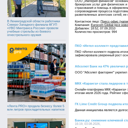
ООО „Империя финансов“ основана 
брокерских услуг для физических 
страхования и помощь в оформлении
сопровождение процесса подготовки
разветвленных агентских сетей, ее
В Ленинградской области работники
Контактное лицо:
Пресс-офис (напи
Северо-Западного филиала ФГУП
Компания:
Eurocom Global (все ново
«УВО Минтранса России» провели
Добавлен: 18:52, 07.09.2010
учебные стрельбы из боевого
Количество просмотров: 994
огнестрельного оружия
ПКО «Интел коллект» представил
ПКО «Интел коллект» подвела итоги
зафиксировала уверенный рост осн
Абсолют Банк на 47% увеличил 
ООО "Абсолют факторинг" укрепил п
МКК «Каранга» стала лидером в 
Онлайн-платформа МКК «Каранга» з
итогам июля 2026 года. Рейтинг с
ГК Lime Credit Group подвела ит
«Лента PRO» продала бизнесу более 5
млн литров прохладительных напитков
Данная инициатива является долго
Банки.ру: снижение ключевой с
16:19, 03.08.2026,