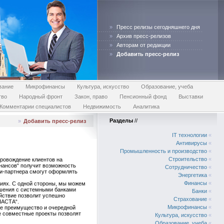
»
Пресс релизы сегодняшнего дня
»
Архив пресс-релизов
»
Авторам от редакции
»
Добавить пресс-релиз
вание
Микрофинансы
Культура, искусство
Образование, учеба
тво
Народный фронт
Закон, право
Пенсионный фонд
Выставки
Комментарии специалистов
Недвижимость
Аналитика
Разделы
//
»
Добавить пресс-релиз
IT технологии
«
Антивирусы
«
Промышленность и производство
«
Строительство
«
ровождение клиентов на
нансов“ получит возможность
Сотрудничество
«
и-партнера смогут оформлять
Энергетика
«
Финансы
«
виях. С одной стороны, мы можем
ошения с системными банками
Банки
«
йствие позволит успешно
Страхование
«
НАСТА“.
Микрофинансы
«
ое преимущество и очередной
ие совместные проекты позволят
Культура, искусство
«
Образование, учеба
«