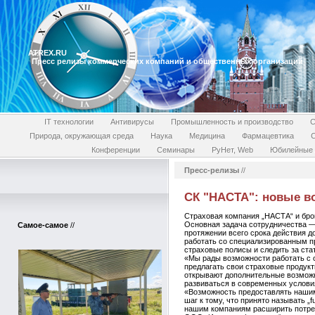
ATREX.RU
Пресс релизы коммерческих компаний и общественных организаций
IT технологии
Антивирусы
Промышленность и производство
С
Природа, окружающая среда
Наука
Медицина
Фармацевтика
Конференции
Семинары
РуНет, Web
Юбилейные 
Пресс-релизы
//
СК "НАСТА": новые в
Страховая компания „НАСТА“ и бро
Основная задача сотрудничества —
Самое-самое
//
протяжении всего срока действия 
работать со специализированным п
страховые полисы и следить за ста
«Мы рады возможности работать с 
предлагать свои страховые продук
открывают дополнительные возможн
развиваться в современных услови
«Возможность предоставлять нашим
шаг к тому, что принято называть 
нашим компаниям расширить потреб