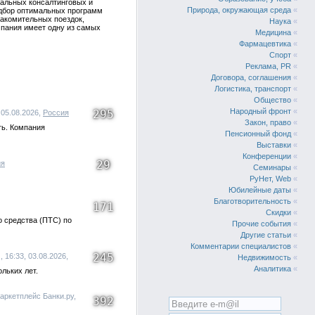
нальных консалтинговых и
Природа, окружающая среда
«
одбор оптимальных программ
накомительных поездок,
Наука
«
мпания имеет одну из самых
Медицина
«
Фармацевтика
«
Спорт
«
Реклама, PR
«
Договора, соглашения
«
Логистика, транспорт
«
Общество
«
Народный фронт
«
295
 05.08.2026,
Россия
Закон, право
«
ть. Компания
Пенсионный фонд
«
Выставки
«
Конференции
«
29
ия
Семинары
«
РуНет, Web
«
Юбилейные даты
«
Благотворительность
«
171
Скидки
«
о средства (ПТС) по
Прочие события
«
Другие статьи
«
Комментарии специалистов
«
245
16:33, 03.08.2026,
Недвижимость
«
Аналитика
«
льких лет.
аркетплейс Банки.ру,
392