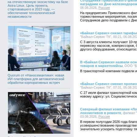
Сотрудники Приволжского фили
на отечественную экосистему на базе
наградами ко Дню железнодоро
Astra Linux. Цель проекта,
06.08.2026,
Россия
стартовавшего в 2023 году, —
обеспечение технологической
На предприятиях Приволжского фи
независимости
торжественные мероприятия, посв
Сотрудников депо поздравили с Дн
«Байкал Сервис» снизил тарифы 
"Байкал-Сервис ТК", 00:21, 06.08.20
С 3 августа клиенты получают 10-
перевозку насосов, компрессоров, 
другого оборудования, относящегос
В «Байкал Сервисе» назвали осн
товаров в маркетплейсы
, ООО "Б
В транспортной компании подвели ит
Quorum от «Наносемантики»: новая
ИИ-платформа для автоматической
обработки корпоративных встреч
«Байкал Сервис» сменил пропис
"Байкал-Сервис ТК", 07:31, 05.08.20
С 27 июля филиал транспортной ком
новому адресу: ул. Социалистическая
Северный филиал компании «Лок
локомотивов в ремонте
, филиал 
03.08.2026,
Россия
В первом полугодии 2026 года благ
усовершенствованию производстве
значительно ускорить подготовку тя