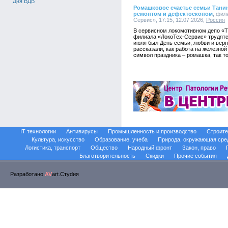
Дня ВДВ
Ромашковое счастье семьи Тани
ремонтом и дефектоскопом
, фил
Сервис», 17:15, 12.07.2026,
Россия
В сервисном локомотивном депо «Т
филиала «ЛокоТех-Сервис» трудятся
июля был День семьи, любви и вер
рассказали, как работа на железно
символ праздника – ромашка, так то
IT технологии
Антивирусы
Промышленность и производство
Строите
Культура, искусство
Образование, учеба
Природа, окружающая сре
Логистика, транспорт
Общество
Народный фронт
Закон, право
Благотворительность
Скидки
Прочие события
Разработано
AV
art.Стуdия