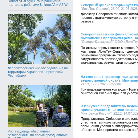
Robort от 3Logic Group расширил
портфель роботами Unitree A2 и A2-W
Северный филиал формирует ко
"ЛокоТех-Сервис", 23:00, 21.07.2026
Директор Северного филиала компа
провел стратегическую встречу с 
резерва.
Северо-Кавказский филиал комп
выполнения программы ремонта 
"Северо-Кавказский" ООО «ЛокоТех-
По итогам первых шести месяцев 2
компании «ЛокоТех-Сервис» демонс
ремонтной программы тягового под
загруженность производственных м
значительных результатов по ряду
Лесопатологические обследования на
территории Карачаево-Черкесской
Республики
На ключевых транспортных арте
ведомственной охраны Минтран
21:53, 17.07.2026,
Россия
Три подразделения команды «Толм
Минтранса России» приняли участи
В Иркутске представитель ведо
принял участие в тактико-специ
Минтранса России", 22:12, 14.07.20
Представитель Сибирского филиал
участие в тактико-специальном зан
повышения уровня антитеррористи
объектов. Мероприятие прошло на б
Росгвардейцы обеспечили
безопасность во время празднования