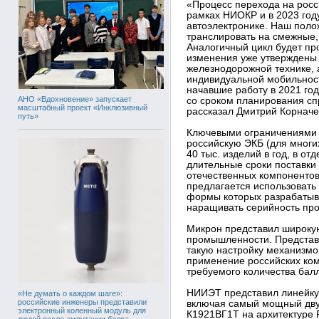
«Процесс перехода на росс
рамках НИОКР и в 2023 год
автоэлектронике. Наш пол
транслировать на смежные,
Аналогичный цикл будет пр
изменения уже утверждены
железнодорожной технике, а
индивидуальной мобильност
начавшие работу в 2021 год
АНО «Вдохновение» запускает
со сроком планирования спр
масштабный проект «Инклюзивный
рассказал Дмитрий Корначе
путь»
Ключевыми ограничениями у
российскую ЭКБ (для многи
40 тыс. изделий в год, в от
длительные сроки поставки
отечественных компонентов.
предлагается использовать
формы которых разрабатыв
наращивать серийность про
Микрон представил широку
промышленности. Представ
такую настройку механизмо
применение российских ко
требуемого количества бал
НИИЭТ представил линейку
«Не думать о каждом шаге»:
российские инженеры представили
включая самый мощный дву
электронный коленный модуль для
К1921ВГ1Т на архитектуре 
людей после ампутации бедра