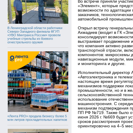
Во встрече приняли участие
«Элемент», которые предст
возможности по адаптации 
заказчиков, технологическа
автомобильной промышлен
Открыл встречу генеральны
В Ленинградской области работники
Северо-Западного филиала ФГУП
Ахмадиев (входит в ГК «Э
«УВО Минтранса России» провели
консолидирует возможности 
учебные стрельбы из боевого
выстраивает продвижение и
огнестрельного оружия
что компания активно разв
транспортной отрасли, вкл
компонентов: микросхемы д
навигационные модули, мик
и мониторинга и другие.
Исполнительный директор 
«Автоэлектроника и телема
настоящее время регулято
механизмов поддержки лока
промышленности, но и в ж
сельскохозяйственной техн
использование отечественн
машиностроения. С середи
механизм подтверждения пр
ПП РФ №719. Также было от
«Лента PRO» продала бизнесу более 5
июня 2026 г. №669 будет у
млн литров прохладительных напитков
сроков рассмотрения прое
ориентировочно на 4–5 мес