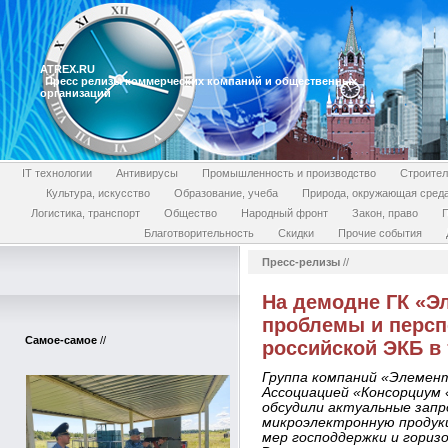
ATREX.RU
Пресс релизы коммерческих компаний и общественных
организаций
IT технологии
Антивирусы
Промышленность и производство
Строител
Культура, искусство
Образование, учеба
Природа, окружающая сред
Логистика, транспорт
Общество
Народный фронт
Закон, право
П
Благотворительность
Скидки
Прочие события
Пресс-релизы
//
На демодне ГК «Э
проблемы и персп
Самое-самое
//
российской ЭКБ в
Группа компаний «Элемен
Ассоциацией «Консорциум
обсудили актуальные запр
микроэлектронную продукц
мер господдержки и гориз