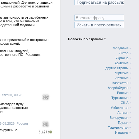
истанционный. Для всех учащихся
вшими в разработке и развитии
ез зависимости от зарубежных
 в том, что он знакомит
водственной модели и
Новости по странам
//
знес-приложений и построения
информацией.
Молдавия
«
ональных модулей,
Литва
«
ественного ПО. Решения,
Украина
«
Армения
«
другие страны
«
Киргизия
«
Эстония
«
Казахстан
«
Азербайджан
«
Россия
«
 Телфин, 00:28,
32
Туркмения
«
США
«
Благодаря пулу
далось полностью
Узбекистан
«
и.
Латвия
«
Белоруссия
«
Грузия
«
31
06.08.2026,
Россия
Таджикистан
«
тируясь на
Израиль
«