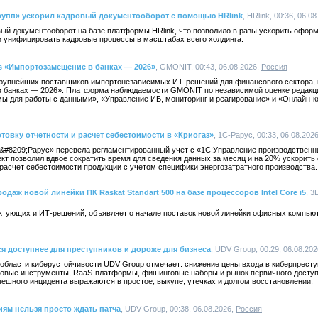
упп» ускорил кадровый документооборот с помощью HRlink
, HRlink, 00:36, 06.0
ый документооборот на базе платформы HRlink, что позволило в разы ускорить оформ
и унифицировать кадровые процессы в масштабах всего холдинга.
s «Импортозамещение в банках — 2026»
, GMONIT, 00:43, 06.08.2026,
Россия
рупнейших поставщиков импортонезависимых ИТ-решений для финансового сектора, 
 банках — 2026». Платформа наблюдаемости GMONIT по независимой оценке редак
мы для работы с данными», «Управление ИБ, мониторинг и реагирование» и «Онлайн-
товку отчетности и расчет себестоимости в «Криогаз»
, 1С-Рарус, 00:33, 06.08.202
&#8209;Рарус» перевела регламентированный учет с «1С:Управление производствен
кт позволил вдвое сократить время для сведения данных за месяц и на 20% ускорит
расчет себестоимости продукции с учетом специфики энергозатратного производства.
одаж новой линейки ПК Raskat Standart 500 на базе процессоров Intel Core i5
, 3
ктующих и ИТ-решений, объявляет о начале поставок новой линейки офисных компьют
ся доступнее для преступников и дороже для бизнеса
, UDV Group, 00:29, 06.08.20
 области киберустойчивости UDV Group отмечает: снижение цены входа в киберпрест
товые инструменты, RaaS-платформы, фишинговые наборы и рынок первичного досту
спешного инцидента выражаются в простое, выкупе, утечках и долгом восстановлении.
иям нельзя просто ждать патча
, UDV Group, 00:38, 06.08.2026,
Россия