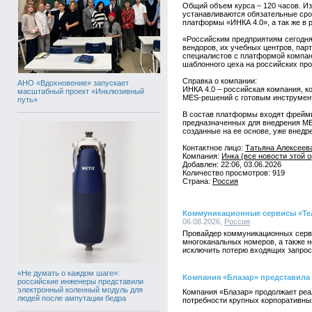
Общий объем курса – 120 часов. Из
устанавливаются обязательные срок
платформы «ИНКА 4.0», а так же в
«Российским предприятиям сегодня
вендоров, их учебных центров, пар
специалистов с платформой компани
шаблонного цеха на российских пр
Справка о компании:
АНО «Вдохновение» запускает
ИНКА 4.0 – российская компания, 
масштабный проект «Инклюзивный
MES-решений с готовым инструмент
путь»
В состав платформы входят фреймв
предназначенных для внедрения M
созданные на ее основе, уже внед
Контактное лицо:
Татьяна Алексеева
Компания:
Инка (все новости этой 
Добавлен: 22:06, 03.06.2026
Количество просмотров: 919
Страна:
Россия
Коммуникационные сервисы «Тел
06.08.2026,
Россия
Провайдер коммуникационных серви
многоканальных номеров, а также 
исключить потерю входящих запрос
«Не думать о каждом шаге»:
Компания «Блазар» представила 
российские инженеры представили
электронный коленный модуль для
Компания «Блазар» продолжает реал
людей после ампутации бедра
потребности крупных корпоративны