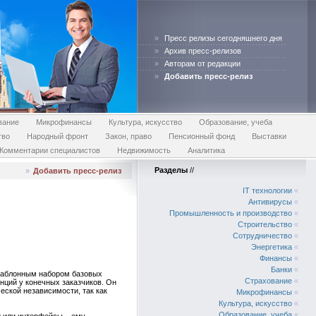
»
Пресс релизы сегодняшнего дня
»
Архив пресс-релизов
»
Авторам от редакции
»
Добавить пресс-релиз
вание
Микрофинансы
Культура, искусство
Образование, учеба
тво
Народный фронт
Закон, право
Пенсионный фонд
Выставки
Комментарии специалистов
Недвижимость
Аналитика
Разделы
//
»
Добавить пресс-релиз
IT технологии
«
Антивирусы
«
Промышленность и производство
«
Строительство
«
Сотрудничество
«
Энергетика
«
Финансы
«
Банки
«
 шаблонным набором базовых
Страхование
«
нций у конечных заказчиков. Он
ской независимости, так как
Микрофинансы
«
Культура, искусство
«
Образование, учеба
«