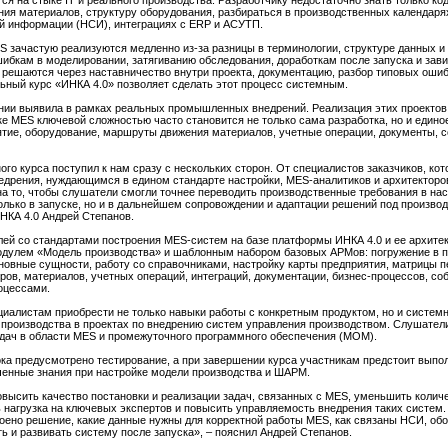
я на стыке IT и реального производства. Разработчику недостаточно знать только ко
ия материалов, структуру оборудования, разбираться в производственных календарях
й информации (НСИ), интеграциях с ERP и АСУТП.
S зачастую реализуются медленно из-за разницы в терминологии, структуре данных и
шибкам в моделировании, затягиванию обследования, доработкам после запуска и зави
решаются через наставничество внутри проекта, документацию, разбор типовых ошиб
ьный курс «ИНКА 4.0» позволяет сделать этот процесс системным.
нии выявила в рамках реальных промышленных внедрений. Реализация этих проекто
уске MES ключевой сложностью часто становится не только сама разработка, но и един
иятие, оборудование, маршруты движения материалов, учетные операции, документы, с
ого курса поступил к нам сразу с нескольких сторон. От специалистов заказчиков, к
едрения, нуждающимся в едином стандарте настройки, MES-аналитиков и архитекторо
а то, чтобы слушатели смогли точнее переводить производственные требования в на
олько в запуске, но и в дальнейшем сопровождении и адаптации решений под произво
НКА 4.0 Андрей Степанов.
лей со стандартами построения MES-систем на базе платформы ИНКА 4.0 и ее архите
модулем «Модель производства» и шаблонным набором базовых АРМов: погружение в 
сновные сущности, работу со справочниками, настройку карты предприятия, матрицы 
ров, материалов, учетных операций, интеграций, документации, бизнес-процессов, с
оцессами.
циалистам приобрести не только навыки работы с конкретным продуктом, но и системн
производства в проектах по внедрению систем управления производством. Слушатели
дач в области MES и промежуточного программного обеспечения (MOM).
ка предусмотрено тестирование, а при завершении курса участникам предстоит выпол
ченные знания при настройке модели производства и ШАРМ.
овысить качество постановки и реализации задач, связанных с MES, уменьшить коли
ь нагрузка на ключевых экспертов и повысить управляемость внедрения таких систем
роено решение, какие данные нужны для корректной работы MES, как связаны НСИ, об
ть и развивать систему после запуска», – пояснил Андрей Степанов.