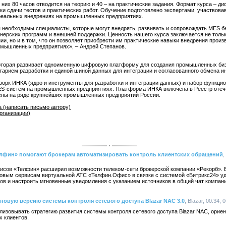
 них 80 часов отводится на теорию и 40 – на практические задания. Формат курса – д
и сдачи тестов и практических работ. Обучение подготовлено экспертами, участвова
 реальных внедрениях на промышленных предприятиях.
 необходимы специалисты, которые могут внедрять, развивать и сопровождать MES б
тнерских программ и внешней поддержки. Ценность нашего курса заключается не только
и, но и в том, что он позволяет приобрести им практические навыки внедрения произ
омышленных предприятиях», – Андрей Степанов.
которая развивает одноименную цифровую платформу для создания промышленных би
арием разработки и единой шиной данных для интеграции и согласованного обмена 
орк ИНКА (ядро и инструменты для разработки и интеграции данных) и набор функци
ES-систем на промышленных предприятиях. Платформа ИНКА включена в Реестр отеч
рены на ряде крупнейших промышленных предприятий России.
 (написать письмо автору)
организации)
фин» помогают брокерам автоматизировать контроль клиентских обращений
,
сов «Телфин» расширил возможности телеком-сети брокерской компании «Рекорб». 
новым сервисам виртуальной АТС «Телфин.Офис» в связке с системой «Битрикс24» у
ов и настроить мгновенные уведомления с указанием источников в общий чат компани
новую версию системы контроля сетевого доступа Blazar NAC 3.0
, Blazar, 00:34, 
изовывать стратегию развития системы контроля сетевого доступа Blazar NAC, ориен
х клиентов.