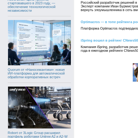
Российский разработчик решений в
стартовавшего в 2023 году, —
Эксперт компании Иван Бурмистров 
обеспечение технологической
вернуть злоумышленника в сеть вм
независимости
Optimacros — в топе рейтинга ро
Платформа Optimacros подтвердила
iSpring вошел в рейтинг CNews5
Компания iSpring, разработчик реш
года в ежегодном рейтинге CNews50
Quorum от «Наносемантики»: новая
ИИ-платформа для автоматической
обработки корпоративных встреч
Robort от 3Logic Group расширил
портфель роботами Unitree A2 и A2-W