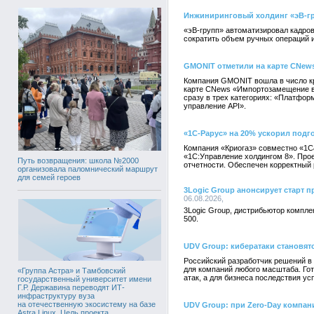
Инжиниринговый холдинг «эВ-гр
«эВ-групп» автоматизировал кадров
сократить объем ручных операций 
GMONIT отметили на карте CNew
Компания GMONIT вошла в число к
карте CNews «Импортозамещение в
сразу в трех категориях: «Платфор
управление API».
«1С-Рарус» на 20% ускорил подго
Компания «Криогаз» совместно «1С
«1С:Управление холдингом 8». Прое
Путь возвращения: школа №2000
отчетности. Обеспечен корректный 
организовала паломнический маршрут
для семей героев
3Logic Group анонсирует старт пр
06.08.2026,
3Logic Group, дистрибьютор компле
500.
UDV Group: кибератаки становят
Российский разработчик решений в
для компаний любого масштаба. Го
«Группа Астра» и Тамбовский
атак, а для бизнеса последствия у
государственный университет имени
Г.Р. Державина переводят ИТ-
инфраструктуру вуза
на отечественную экосистему на базе
UDV Group: при Zero-Day компан
Astra Linux. Цель проекта,