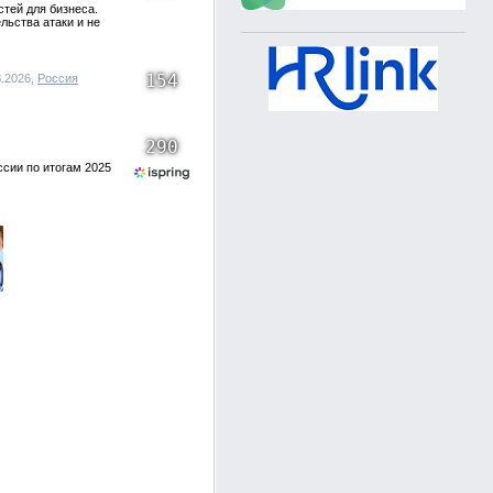
тей для бизнеса.
льства атаки и не
154
8.2026,
Россия
290
ссии по итогам 2025