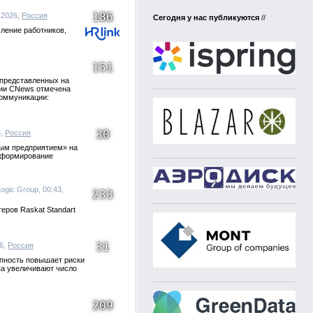
186
8.2026,
Россия
Сегодня у нас публикуются
//
ление работников,
151
представленных на
ции CNews отмечена
коммуникации:
30
6,
Россия
ным предприятием» на
ь формирование
Logic Group, 00:43,
233
еров Raskat Standart
31
26,
Россия
упность повышает риски
па увеличивают число
209