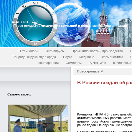
ATREX.RU
Пресс релизы коммерческих компаний и общественных организаций
IT технологии
Антивирусы
Промышленность и производство
С
Природа, окружающая среда
Наука
Медицина
Фармацевтика
Конференции
Семинары
РуНет, Web
Юбилейные 
Пресс-релизы
//
В России создан обр
Самое-самое
//
Компания «ИНКА 4.0» запустила об
автоматизированных рабочих мест 
позволит российским промышленным
ранее подобные обучающие програ