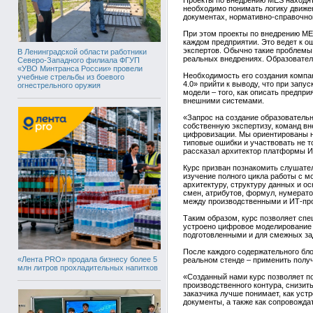
Проекты по внедрению MES находятс
необходимо понимать логику движен
документах, нормативно-справочно
При этом проекты по внедрению ME
каждом предприятии. Это ведет к о
экспертов. Обычно такие проблемы 
В Ленинградской области работники
реальных внедрениях. Образовател
Северо-Западного филиала ФГУП
«УВО Минтранса России» провели
Необходимость его создания компа
учебные стрельбы из боевого
4.0» прийти к выводу, что при зап
огнестрельного оружия
модели – того, как описать предпр
внешними системами.
«Запрос на создание образовательн
собственную экспертизу, команд вн
цифровизации. Мы ориентированы н
типовые ошибки и участвовать не т
рассказал архитектор платформы И
Курс призван познакомить слушате
изучение полного цикла работы с 
архитектуру, структуру данных и о
смен, атрибутов, формул, нумерато
между производственными и ИТ-пр
Таким образом, курс позволяет спе
устроено цифровое моделирование 
подготовленными и для смежных за
После каждого содержательного бло
«Лента PRO» продала бизнесу более 5
реальном стенде – применить полу
млн литров прохладительных напитков
«Созданный нами курс позволяет п
производственного контура, снизит
заказчика лучше понимает, как уст
документы, а также как сопровожда