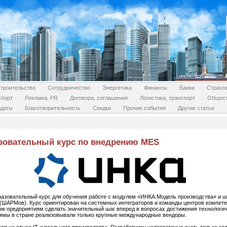
троительство
Сотрудничество
Энергетика
Финансы
Банки
Страхо
Спорт
Реклама, PR
Договора, соглашения
Логистика, транспорт
Общес
даты
Благотворительность
Скидки
Прочие события
Другие статьи
азовательный курс по внедрению MES
разовательный курс для обучения работе с модулем «ИНКА.Модель производства» и
(ШАРМов). Курс ориентирован на системных интеграторов и команды центров компете
 предприятиям сделать значительный шаг вперед в вопросах достижения технологиче
ммы в стране реализовывали только крупные международные вендоры.