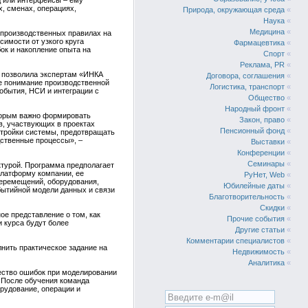
д или интерфейсы – ему
, сменах, операциях,
Природа, окружающая среда
«
Наука
«
Медицина
«
 производственных правилах на
симости от узкого круга
Фармацевтика
«
ок и накопление опыта на
Спорт
«
Реклама, PR
«
в позволила экспертам «ИНКА
Договора, соглашения
«
ое понимание производственной
Логистика, транспорт
«
обытия, НСИ и интеграции с
Общество
«
Народный фронт
«
оторым важно формировать
Закон, право
«
в, участвующих в проектах
Пенсионный фонд
«
стройки системы, предотвращать
дственные процессы», –
Выставки
«
Конференции
«
Семинары
«
ктурой. Программа предполагает
платформу компании, ее
РуНет, Web
«
перемещений, оборудования,
Юбилейные даты
«
обытийной модели данных и связи
Благотворительность
«
Скидки
«
ое представление о том, как
Прочие события
«
 курса будут более
Другие статьи
«
Комментарии специалистов
«
нить практическое задание на
Недвижимость
«
Аналитика
«
чество ошибок при моделировании
. После обучения команда
орудование, операции и