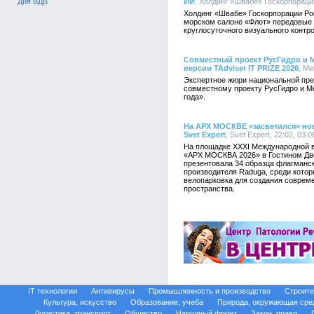
Дня ВДВ
ИИ
, Холдинг «Швабе» Госкорпорация
Холдинг «Швабе» Госкорпорации Ро
морском салоне «Флот» передовые р
круглосуточного визуального контр
Совместный проект РусГидро и М
версии TAdviser IT PRIZE 2026
, Ме
Экспертное жюри национальной пре
совместному проекту РусГидро и М
года».
На АРХ МОСКВЕ «засветился» но
Svet Expert
, Svet Expert, 22:02, 03.
На площадке XXXI Международной в
«АРХ МОСКВА 2026» в Гостином Дво
презентовала 34 образца флагманск
производителя Raduga, среди котор
велопарковка для создания совреме
пространства.
IT технологии
Антивирусы
Промышленность и производство
Строите
Культура, искусство
Образование, учеба
Природа, окружающая сре
Логистика, транспорт
Общество
Народный фронт
Закон, право