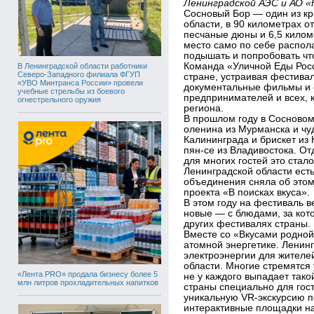
Ленинградской АЭС и АО «
Сосновый Бор — один из кр
области, в 90 километрах о
песчаные дюны и 6,5 килом
место само по себе распола
подышать и попробовать что
Команда «Уличной Еды Росс
В Ленинградской области работники
Северо-Западного филиала ФГУП
стране, устраивая фестива
«УВО Минтранса России» провели
документальные фильмы и 
учебные стрельбы из боевого
предпринимателей и всех, к
огнестрельного оружия
региона.
В прошлом году в Сосновом
оленина из Мурманска и чуд
Калининграда и брискет из 
пян-се из Владивостока. О
для многих гостей это стал
Ленинградской области есть
объединения сняла об этом
проекта «В поисках вкуса».
В этом году на фестиваль в
новые — с блюдами, за кот
других фестивалях страны.
Вместе со «Вкусами родной
атомной энергетике. Ленин
электроэнергии для жителе
области. Многие стремятся
«Лента PRO» продала бизнесу более 5
не у каждого выпадает так
млн литров прохладительных напитков
страны специально для гос
уникальную VR-экскурсию п
интерактивные площадки на