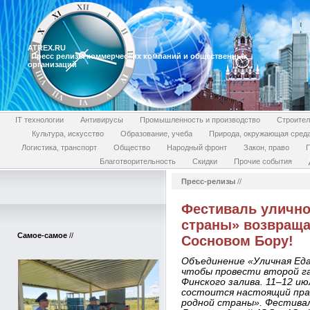
ATREX.RU
Пресс релизы коммерческих компаний и общественных
организаций
IT технологии
Антивирусы
Промышленность и производство
Строител
Культура, искусство
Образование, учеба
Природа, окружающая сред
Логистика, транспорт
Общество
Народный фронт
Закон, право
П
Благотворительность
Скидки
Прочие события
Пресс-релизы
//
Фестиваль улично
страны» возвраща
Самое-самое
//
Сосновом Бору!
Объединение «Уличная Еда
чтобы провести второй г
Финского залива. 11–12 ию
состоится настоящий пра
родной страны». Фестива