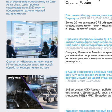
на отечественную экосистему на базе
Страна:
Россия
Astra Linux. Цель проекта,
стартовавшего в 2023 году, —
обеспечение технологической
независимости
Выставка оборудования для кин
Барнаул»
, CPS, 07:15, 05.08.2026,
Более 20 лет выставка CPS объеди
специалистов кино-, теле- и медиа
и представителей индустрии.
В рамках «Всероссийского Дня п
«Агропромцифра» подписали сог
цифровой трансформации аграр
государственный аграрный университ
Сегодня, 16 июля, в Алтайском кра
достижений агропромышленного ком
активное участие в котором прини
университет.
Quorum от «Наносемантики»: новая
ИИ-платформа для автоматической
обработки корпоративных встреч
В Санкт-Петербурге впервые пр
шоу «Лучшие собаки России / Р
составом судей из шести стран м
Пинейро, 17:19, 12.07.2026,
1–2 августа в КСК «Арена» пройдёт
чемпионов». Шесть судей, танцы с 
кинологов МВД и МЧС. Вход бесплат
«Швабе» представил первый ро