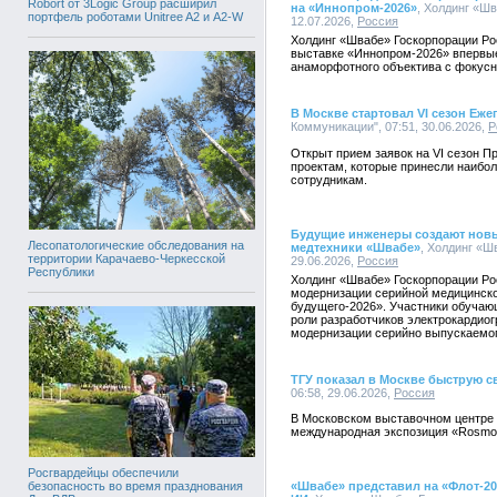
Robort от 3Logic Group расширил
на «Иннопром-2026»
, Холдинг «Шв
портфель роботами Unitree A2 и A2-W
12.07.2026,
Россия
Холдинг «Швабе» Госкорпорации Р
выставке «Иннопром-2026» впервые
анаморфотного объектива с фокус
В Москве стартовал VI сезон Еж
Коммуникации", 07:51, 30.06.2026,
Р
Открыт прием заявок на VI сезон 
проектам, которые принесли наибол
сотрудникам.
Будущие инженеры создают новы
Лесопатологические обследования на
медтехники «Швабе»
, Холдинг «Ш
территории Карачаево-Черкесской
29.06.2026,
Россия
Республики
Холдинг «Швабе» Госкорпорации Ро
модернизации серийной медицинск
будущего-2026». Участники обучаю
роли разработчиков электрокардиог
модернизации серийно выпускаемог
ТГУ показал в Москве быструю с
06:58, 29.06.2026,
Россия
В Московском выставочном центре
международная экспозиция «Rosmoul
Росгвардейцы обеспечили
безопасность во время празднования
«Швабе» представил на «Флот-2