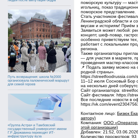
поморскую культуру — маст
игольниц, показ традицион
поморское представление.
Стать участником фестиваля
Ленинградской области и с
вкусам и историям! Приём з
Заявиться может любой: ре
концепт, шеф-повар, гастро
особенно приветствуем тех,
работает с локальными про
региона.
Также организаторы пригл
— для участия в маркете, 
проведения мастер-классов
📌 Подать заявку можно на 
родной страны».
https://streetfoodrussia.com/
Путь возвращения: школа №2000
организовала паломнический маршрут
11–12 июля Сосновый Бор с
для семей героев
на несколько дней соберутс
Сайт организатора: streetfo
Сайт фестиваля: https://stre
Все последние новости в о
https://vk.com/event2304756
Контактное лицо:
Бизюк Ека
автору)
Компания:
ООО «Оператор 
«Группа Астра» и Тамбовский
этой организации)
государственный университет имени
Добавлен: 21:52, 03.06.202
Г.Р. Державина переводят ИТ-
инфраструктуру вуза
Количество просмотров: 93