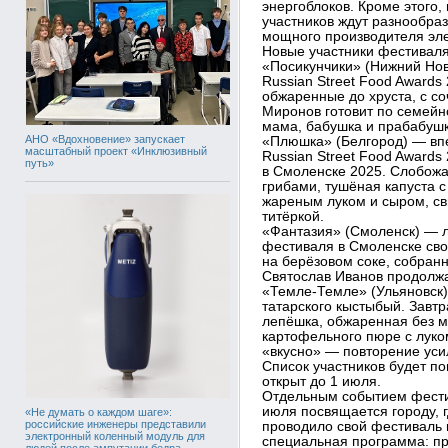
энергоблоков. Кроме этого,
участников ждут разнообра
мощного производителя эле
Новые участники фестиваля
«Посикунчики» (Нижний Нов
Russian Street Food Awards
обжаренные до хруста, с 
Миронов готовит по семейно
мама, бабушка и прабабушк
АНО «Вдохновение» запускает
«Плюшка» (Белгород) — вп
масштабный проект «Инклюзивный
Russian Street Food Awards 
путь»
в Смоленске 2025. Слобожан
грибами, тушёная капуста с
жареным луком и сыром, св
титёркой.
«Фантазия» (Смоленск) — л
фестиваля в Смоленске сво
на берёзовом соке, собран
Святослав Иванов продолжа
«Темле-Темле» (Ульяновск
татарского кыстыбый. Завтр
лепёшка, обжаренная без м
картофельного пюре с луко
«вкусно» — повторение усил
Список участников будет п
открыт до 1 июля.
Отдельным событием фести
июля посвящается городу, 
«Не думать о каждом шаге»:
российские инженеры представили
проводило свой фестиваль в
электронный коленный модуль для
специальная программа: пр
людей после ампутации бедра