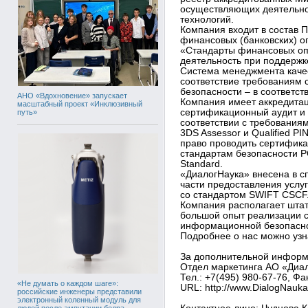
осуществляющих деятельно
технологий.
Компания входит в состав 
финансовых (банковских) о
«Стандарты финансовых оп
деятельность при поддержк
Система менеджмента каче
соответствие требованиям 
безопасности – в соответс
АНО «Вдохновение» запускает
Компания имеет аккредита
масштабный проект «Инклюзивный
сертификационный аудит и 
путь»
соответствии с требованиям
3DS Assessor и Qualified P
право проводить сертифика
стандартам безопасности PCI
Standard.
«ДиалогНаука» внесена в 
части предоставления услуг
со стандартом SWIFT CSCF
Компания располагает штат
большой опыт реализации с
информационной безопасно
Подробнее о нас можно узна
За дополнительной информ
Отдел маркетинга АО «Диа
Тел.: +7(495) 980-67-76, Фа
«Не думать о каждом шаге»:
URL: http://www.DialogNauka
российские инженеры представили
электронный коленный модуль для
людей после ампутации бедра