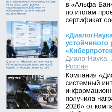
на отечественную экосистему на базе
в «Альфа-Банк
Astra Linux. Цель проекта,
стартовавшего в 2023 году, —
по итогам про
обеспечение технологической
независимости
сертификат со
«ДиалогНаука
устойчивого 
«Киберпроте
ДиалогНаука, 2
Quorum от «Наносемантики»: новая
Россия
ИИ-платформа для автоматической
обработки корпоративных встреч
Компания «Ди
системный инт
информационн
получила наг
2026» от комп