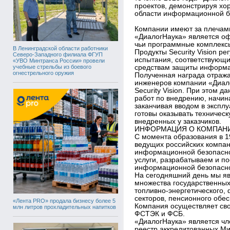
проектов, демонстрируя хо
области информационной б
Компании имеют за плечами
«ДиалогНаука» является оф
чьи программные комплексы
В Ленинградской области работники
Продукты Security Vision 
Северо-Западного филиала ФГУП
испытания, соответствующи
«УВО Минтранса России» провели
учебные стрельбы из боевого
средствам защиты информа
огнестрельного оружия
Полученная награда отража
инженеров компании «Диало
Security Vision. При этом 
работ по внедрению, начин
заканчивая вводом в экспл
готовы оказывать техническу
внедренных у заказчиков.
ИНФОРМАЦИЯ О КОМПАНИ
С момента образования в 19
ведущих российских компан
информационной безопасно
услуги, разрабатываем и п
информационной безопасно
На сегодняшний день мы я
множества государственных
топливно-энергетического, 
секторов, пенсионного обе
«Лента PRO» продала бизнесу более 5
Компания осуществляет сво
млн литров прохладительных напитков
ФСТЭК и ФСБ.
«ДиалогНаука» является ч
реестр аккредитованных М