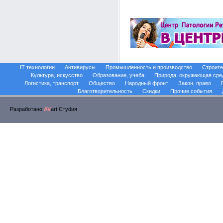
IT технологии
Антивирусы
Промышленность и производство
Строите
Культура, искусство
Образование, учеба
Природа, окружающая сре
Логистика, транспорт
Общество
Народный фронт
Закон, право
Благотворительность
Скидки
Прочие события
Разработано
AV
art.Стуdия