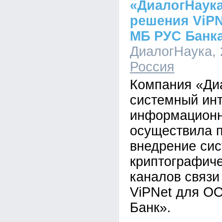
«ДиалогНаук
решения ViPN
МБ РУС Банк
ДиалогНаука, 2
Россия
Компания «Ди
системный инт
информационн
осуществила п
внедрение си
криптографич
каналов связи
ViPNet для О
Банк».