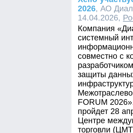
2026
, АО Диал
14.04.2026,
Ро
Компания «Ди
системный инт
информационн
совместно с к
разработчико
защиты данны
инфраструктур
Межотраслево
FORUM 2026».
пройдет 28 ап
Центре между
торговли (ЦМТ