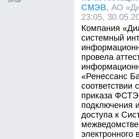
Дня ВДВ
СМЭВ
, АО «Д
23:05, 30.05.2
Компания «Ди
системный инт
информационн
провела аттес
информационн
«Ренессанс Ба
соответствии 
приказа ФСТЭ
подключения 
доступа к Сис
межведомстве
электронного 