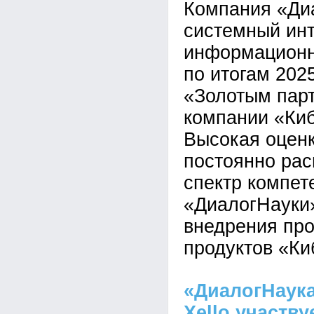
Компания «Ди
системный инт
информационн
по итогам 202
«Золотым пар
компании «Киб
Высокая оцен
постоянно ра
спектр компет
«ДиалогНауки»
внедрения пр
продуктов «Ки
«ДиалогНаука
Xello участв