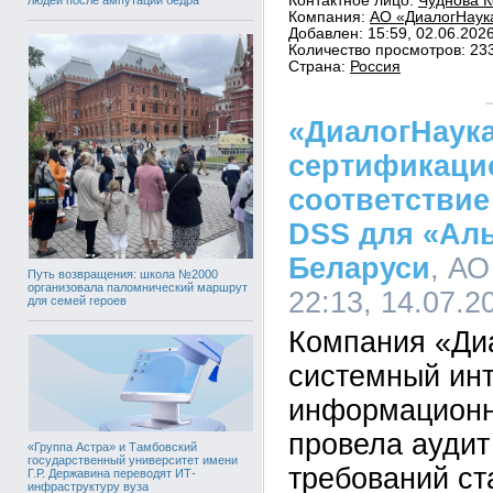
Контактное лицо:
Чуднова К
Компания:
АО «ДиалогНаука
Добавлен: 15:59, 02.06.202
Количество просмотров: 23
Страна:
Россия
«ДиалогНаук
сертификаци
соответствие
DSS для «Ал
Беларуси
, АО
Путь возвращения: школа №2000
организовала паломнический маршрут
22:13, 14.07.2
для семей героев
Компания «Ди
системный инт
информационн
провела ауди
«Группа Астра» и Тамбовский
государственный университет имени
требований ст
Г.Р. Державина переводят ИТ-
инфраструктуру вуза