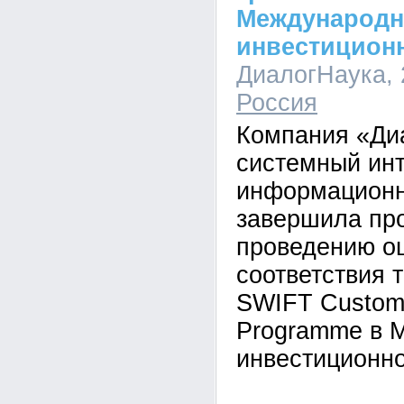
Международн
инвестиционн
ДиалогНаука, 2
Россия
Компания «Ди
системный инт
информационн
завершила про
проведению о
соответствия 
SWIFT Custome
Programme в 
инвестиционно