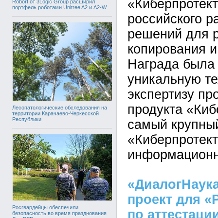
«Киберпротек
Robort от 3Logic Group расширил
портфель роботами Unitree A2 и A2-W
российского р
решений для р
копирования и
Награда была 
уникальную т
экспертизу пр
продукта «Киб
Лесопатологические обследования на
территории Карачаево-Черкесской
Республики
самый крупный
«Киберпротект
информационн
«ДиалогНаук
проект для «
Росгвардейцы обеспечили
по аттестаци
безопасность во время празднования