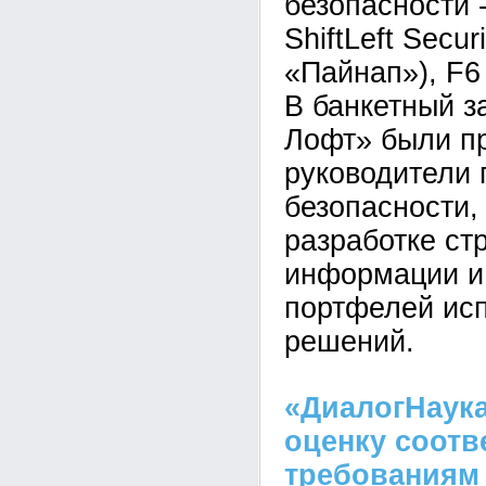
безопасности 
ShiftLeft Secu
«Пайнап»), F6 
В банкетный 
Лофт» были п
руководители 
безопасности,
разработке ст
информации и
портфелей ис
решений.
«ДиалогНаук
оценку соотв
требованиям