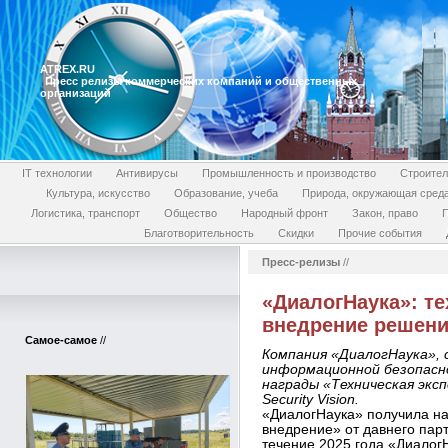
ATREX.RU
Пресс релизы коммерческих компаний и общественных
организаций
IT технологии
Антивирусы
Промышленность и производство
Строител
Культура, искусство
Образование, учеба
Природа, окружающая сред
Логистика, транспорт
Общество
Народный фронт
Закон, право
П
Благотворительность
Скидки
Прочие события
Пресс-релизы
//
«ДиалогНаука»: те
внедрение решений
Самое-самое
//
Компания «ДиалогНаука»,
информационной безопасн
награды «Техническая экс
Security Vision.
«ДиалогНаука» получила на
внедрение» от давнего партн
течение 2025 года «Диалог