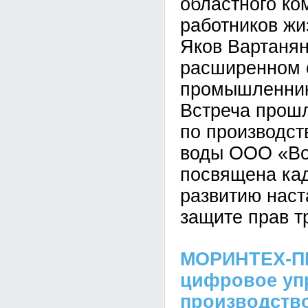
областного ко
работников ж
Яков Вартанян
расширенном 
промышленник
Встреча прошл
по производст
воды ООО «Во
посвящена кад
развитию наст
защите прав т
МОРИНТЕХ-ПР
цифровое уп
производств