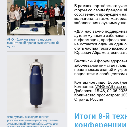
В рамках партнёрского уч
форум со своим брендом Ak
собственной продукцией на
коллагена, а также матери
заболеваниях аутоиммунног
«Для нас важно поддержива
аутоиммунными заболевани
АНО «Вдохновение» запускает
информации, профессионал
масштабный проект «Инклюзивный
не остаются один на один с
путь»
стать частью такого важно
Юрьевич Абрамов, основат
Балтийский форум здоровь
заболеваниями» стал площ
практических знаний и укр
пациентским сообществом и
Контактное лицо:
Борис (на
Компания:
VARSEAS (все но
Добавлен: 15:48, 02.06.202
Количество просмотров: 10
Страна:
Россия
Итоги 9-й те
«Не думать о каждом шаге»:
российские инженеры представили
конференции
электронный коленный модуль для
людей после ампутации бедра