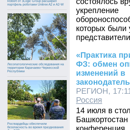
состоялось вр
Robort от 3Logic Group расширил
портфель роботами Unitree A2 и A2-W
укрепление
обороноспособ
которых были
представители
«Практика пр
ФЗ: обмен оп
Лесопатологические обследования на
территории Карачаево-Черкесской
изменений в
Республики
законодатель
РЕГИОН, 17:11
Россия
14 июля в сто
Башкортостан 
Росгвардейцы обеспечили
конференция,
безопасность во время празднования