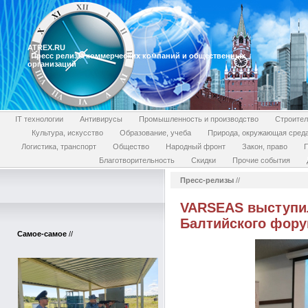
ATREX.RU
Пресс релизы коммерческих компаний и общественных
организаций
IT технологии
Антивирусы
Промышленность и производство
Строител
Культура, искусство
Образование, учеба
Природа, окружающая сред
Логистика, транспорт
Общество
Народный фронт
Закон, право
П
Благотворительность
Скидки
Прочие события
Пресс-релизы
//
VARSEAS выступи
Балтийского фору
Самое-самое
//