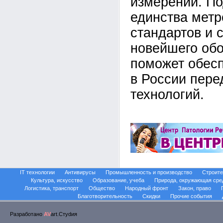
измерений. П
единства метр
стандартов и 
новейшего об
поможет обес
в России пер
технологий.
IT технологии
Антивирусы
Промышленность и производство
Строите
Культура, искусство
Образование, учеба
Природа, окружающая сре
Логистика, транспорт
Общество
Народный фронт
Закон, право
Благотворительность
Скидки
Прочие события
Разработано
AV
art.Стуdия