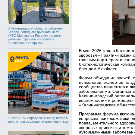
В Ленинградской области работники
Северо-Западного филиала ФГУП
«УВО Минтранса России» провели
учебные стрельбы из боевого
огнестрельного оружия
В мае 2026 года в Калинин
здоровья «Практики жизни
главным партнёром и спонс
биотехнологическая компа
брендом Aksolagen.
Форум объединил врачей, с
психологов, экспертов по з
сообщества пациентов и л
заболеваниями. Организат
Калининградский регионал
возможности» и региональ
«Калининградское общество
Программа форума включал
«Лента PRO» продала бизнесу более 5
вопросам психосоматики, л
млн литров прохладительных напитков
права, ментального здоровь
здоровых привычек и компл
аутоиммунными заболеван