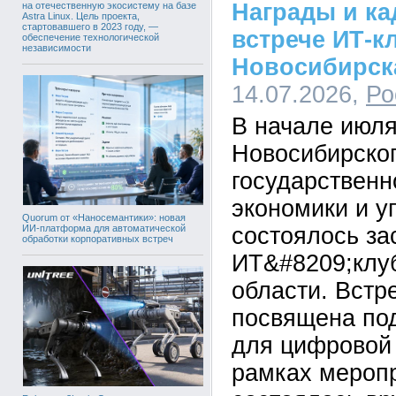
Награды и ка
на отечественную экосистему на базе
Astra Linux. Цель проекта,
стартовавшего в 2023 году, —
встрече ИТ-к
обеспечение технологической
независимости
Новосибирск
14.07.2026,
Ро
В начале июл
Новосибирско
государственн
экономики и у
Quorum от «Наносемантики»: новая
состоялось за
ИИ-платформа для автоматической
обработки корпоративных встреч
ИТ&#8209;клу
области. Встр
посвящена под
для цифровой 
рамках мероп