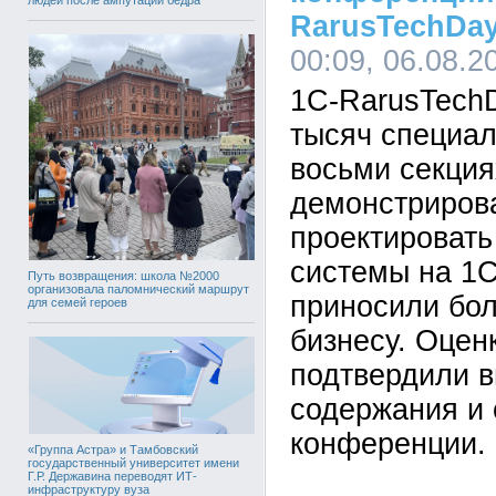
RarusTechDay
00:09, 06.08.2
1C-RarusTechD
тысяч специал
восьми секция
демонстрирова
проектировать
системы на 1С
Путь возвращения: школа №2000
организовала паломнический маршрут
приносили бо
для семей героев
бизнесу. Оцен
подтвердили в
содержания и 
конференции.
«Группа Астра» и Тамбовский
государственный университет имени
Г.Р. Державина переводят ИТ-
инфраструктуру вуза