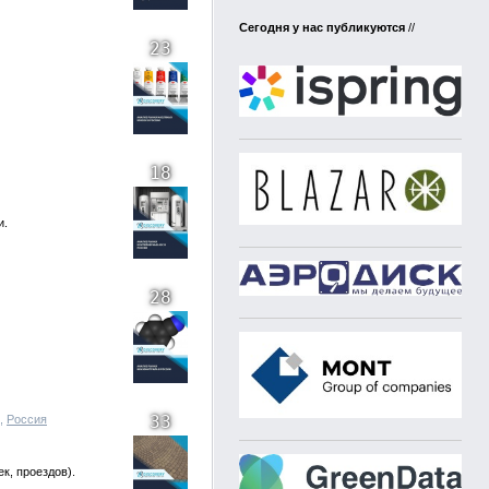
Сегодня у нас публикуются
//
23
18
и.
28
33
6,
Россия
к, проездов).