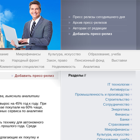
»
Пресс релизы сегодняшнего дня
»
Архив пресс-релизов
»
Авторам от редакции
»
Добавить пресс-релиз
вание
Микрофинансы
Культура, искусство
Образование, учеба
тво
Народный фронт
Закон, право
Пенсионный фонд
Выставки
Комментарии специалистов
Недвижимость
Аналитика
Разделы
//
»
Добавить пресс-релиз
IT технологии
«
Антивирусы
«
Промышленность и производство
«
ва, выяснили аналитики
Строительство
«
ырос на 45% год к году. При
Сотрудничество
«
мае покупали на 60% чаще,
Энергетика
«
нных сервиса по аналитике
Финансы
«
Банки
«
ь технику для автономного
Страхование
«
а прошлого года. Среди
Микрофинансы
«
Культура, искусство
«
длагающие их покупку и
Образование, учеба
«