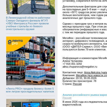
установку, сократился почти на 30%
Дополнительным фактором для спрос
на прохладные дни 5–8 мая — ещё д
около +30°С градусов резко увелич
больше вентиляторов, чем годом р
В Ленинградской области работники
аналогичных дат прошлого года.
Северо-Западного филиала ФГУП
«УВО Минтранса России» провели
Однако с приходом гроз и ветров в
учебные стрельбы из боевого
месяца прошлого года. При этом ре
огнестрельного оружия
обогреватели (инфракрасные и масл
с тем же периодом прошлого года.
МегаФон - российская телекоммуни
интернет, цифрового телевидения, 
скорости мобильного интернета, по
(ООО «ДМТЕЛ-Сервис», ООО «Виго»
пользуются более 79 млн клиентов.
Информация и комментарии МегаФо
Алина Чупанова
+7 916 001 3292
alina.chupanova@megafon.ru
Контактное лицо:
Anna Aleksina (на
Компания:
МегаФон (все новости эт
Добавлен: 20:33, 30.05.2026
Количество просмотров: 78
Страна:
Россия
«Лента PRO» продала бизнесу более 5
млн литров прохладительных напитков
Анализ российского рынка маркетп
Россия
В июне 2026 года исследовательска
маркетплейсов.