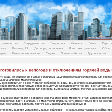
троительство
Сотрудничество
Энергетика
Финансы
Банки
Страхо
Спорт
Реклама, PR
Договора, соглашения
Логистика, транспорт
Общес
даты
Благотворительность
Скидки
Прочие события
Другие статьи
дготовились к непогоде и отключениям горячей воды
% чаще, одновременно с этим в три раза чаще приобретали конвекторы для обогре
са по аналитике маркетплейсов.
енно готовиться к сезону отключений горячей воды. В мае спрос на водонагреватели в
ной в столице подстегнула спрос и на другую климатическую технику: вентиляторы в 
ще приобретали конвекторы для обогрева, выяснили аналитики МегаФона на основе да
в Москве стартовали в середине мая. На этом фоне москвичи стали активнее покупат
елей начали расти в апреле, а к маю увеличились на 47% относительно того же месяц
рали компактные варианты проточных моделей для ванной и кухни.
ются в помощи при установке мощных бойлеров — с начала года трафик на сайты, пре