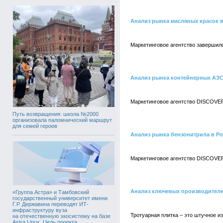
Анализ рынка масляных красок 
Маркетинговое агентство завершил
Анализ рынка контейнерных АЗС
Маркетинговое агентство DISCOVER
Путь возвращения: школа №2000
организовала паломнический маршрут
для семей героев
Анализ рынка бензонитрила в Р
Маркетинговое агентство DISCOVER
Анализ ключевых производителе
«Группа Астра» и Тамбовский
государственный университет имени
Г.Р. Державина переводят ИТ-
инфраструктуру вуза
Тротуарная плитка – это штучное и
на отечественную экосистему на базе
Astra Linux. Цель проекта,