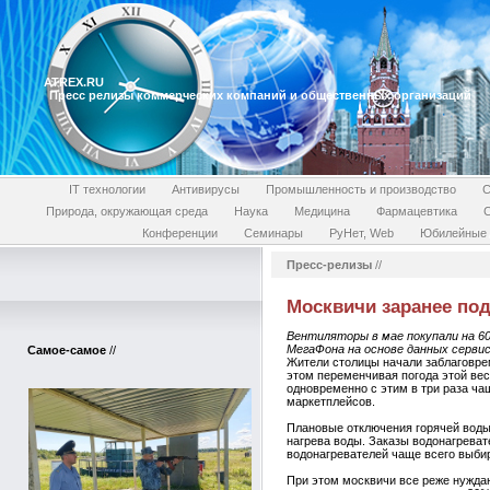
ATREX.RU
Пресс релизы коммерческих компаний и общественных организаций
IT технологии
Антивирусы
Промышленность и производство
С
Природа, окружающая среда
Наука
Медицина
Фармацевтика
Конференции
Семинары
РуНет, Web
Юбилейные 
Пресс-релизы
//
Москвичи заранее по
Вентиляторы в мае покупали на 60
МегаФона на основе данных серви
Самое-самое
//
Жители столицы начали заблаговрем
этом переменчивая погода этой вес
одновременно с этим в три раза ча
маркетплейсов.
Плановые отключения горячей воды 
нагрева воды. Заказы водонагреват
водонагревателей чаще всего выби
При этом москвичи все реже нужда