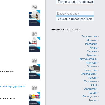
24
Новости по странам
//
24
Таджикистан
«
Израиль
«
Молдавия
«
Литва
«
Украина
«
Армения
«
другие страны
«
22
Киргизия
«
Эстония
«
Казахстан
«
на в России.
Азербайджан
«
Россия
«
Туркмения
«
США
«
ческой продукции в
23
Узбекистан
«
Латвия
«
Белоруссия
«
 для печати
Грузия
«