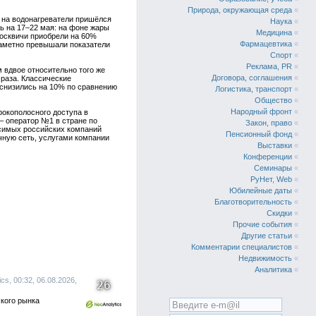
Природа, окружающая среда
«
а на водонагреватели пришёлся
Наука
«
ь на 17–22 мая: на фоне жары
Медицина
«
москвичи приобрели на 60%
Фармацевтика
«
заметно превышали показатели
Спорт
«
Реклама, PR
«
м вдвое относительно того же
Договора, соглашения
«
 раза. Классические
 снизились на 10% по сравнению
Логистика, транспорт
«
Общество
«
Народный фронт
«
окополосного доступа в
– оператор №1 в стране по
Закон, право
«
исимых российских компаний
Пенсионный фонд
«
ную сеть, услугами компании
Выставки
«
Конференции
«
Семинары
«
РуНет, Web
«
Юбилейные даты
«
Благотворительность
«
Скидки
«
Прочие события
«
Другие статьи
«
Комментарии специалистов
«
Недвижимость
«
Аналитика
«
s, 00:32, 06.08.2026,
26
кого рынка