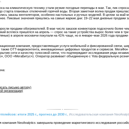
.
а на климатическую технику стали резкие погодные перепады в мае. Так, пик спрос
о старта плановых отключений горячей воды. Вторая заметная волна продаж пришлас
ились заказы вентиляторов, особенно настольных и ручных моделей. В целом за май 
анее. Пиковые значения пришлись на самые жаркие дни: 19–22 мая дневные продажи 
ыросли продажи обогревателей. В мае число заказов конвекторов подскочило более че
зкий всплеск пришёлся на апрель — спрос на такие устройства вырос более чем в три
яные) в апреле москвичи покупали на 41% чаще, но в январе–мае 2026 года продажи
кационная компания, предоставляющая услуги мобильной и фиксированной связи, шир
а также OTT-видеоконтента, инновационных цифровых продуктов и сервисов. МегаФон 
крытию сети и качеству голосовой связи, что подтверждают исследования ряда незав
, ООО «МегаБитус»). Оператор развивает объединенную с Yota федеральную рознич
на:
писать письмо автору)
ой организации)
лейсов: итоги 2025 г., прогноз до 2030 г.
, Исследовательская компания NeoAnalytic
я компания NeoAnalytics завершила проведение маркетингового исследования российс