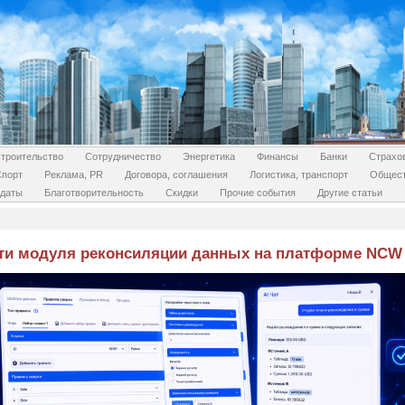
троительство
Сотрудничество
Энергетика
Финансы
Банки
Страхо
Спорт
Реклама, PR
Договора, соглашения
Логистика, транспорт
Общес
даты
Благотворительность
Скидки
Прочие события
Другие статьи
ти модуля реконсиляции данных на платформе NCW