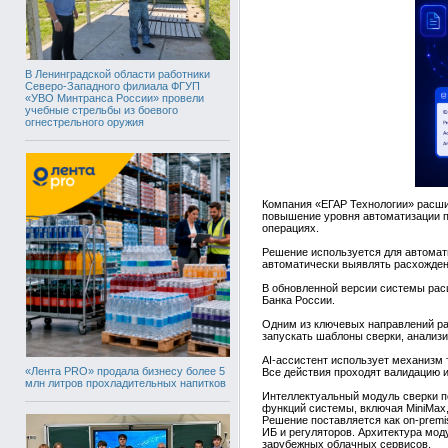
В Ленинградской области работники
Северо-Западного филиала ФГУП
«УВО Минтранса России» провели
учебные стрельбы из боевого
огнестрельного оружия
Компания «ЕГАР Технологии» расши
повышение уровня автоматизации п
операциях.
Решение используется для автомат
автоматически выявлять расхожден
В обновленной версии системы рас
Банка России.
Одним из ключевых направлений раз
запускать шаблоны сверки, анализи
AI-ассистент использует механизм
«Лента PRO» продала бизнесу более 5
Все действия проходят валидацию и
млн литров прохладительных напитков
Интеллектуальный модуль сверки п
функций системы, включая MiniMax,
Решение поставляется как on-prem
ИБ и регуляторов. Архитектура мод
зарубежных облачных сервисов.