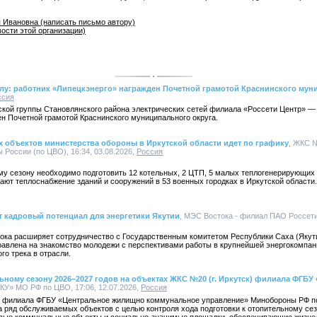
 Ивановна (написать письмо автору)
ости этой организации)
лу: работник «Липецкэнерго» награжден Почетной грамотой Краснинского мун
ссия
ской группы Становлянского района электрических сетей филиала «Россети Центр» —
н Почетной грамотой Краснинского муниципального округа.
 объектов министерства обороны в Иркутской области идет по графику
, ЖКС №
оссии (по ЦВО), 16:34, 03.08.2026,
Россия
у сезону необходимо подготовить 12 котельных, 2 ЦТП, 5 малых теплогенерирующих 
ают теплоснабжение зданий и сооружений в 53 военных городках в Иркутской области.
 кадровый потенциал для энергетики Якутии
, МЭС Востока - филиал ПАО Россети,
ка расширяет сотрудничество с Государственным комитетом Республики Саха (Якути
равлена на знакомство молодежи с перспективами работы в крупнейшей энергокомпан
го трека в отрасли.
ьному сезону 2026–2027 годов на объектах ЖКС №20 (г. Иркутск) филиала ФГБ
У» МО РФ по ЦВО, 17:06, 12.07.2026,
Россия
к) филиала ФГБУ «Центральное жилищно коммунальное управление» Минобороны РФ п
 ряд обслуживаемых объектов с целью контроля хода подготовки к отопительному сез