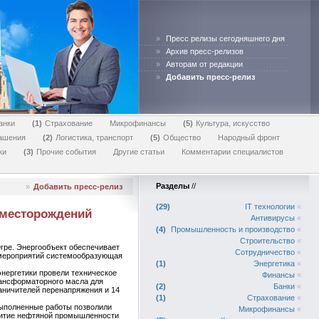
»
Пресс релизы сегодняшнего дня
»
Архив пресс-релизов
»
Авторам от редакции
»
Добавить пресс-релиз
анки
1
Страхование
Микрофинансы
5
Культура, искусство
лашения
2
Логистика, транспорт
5
Общество
Народный фронт
ки
3
Прочие события
Другие статьи
Комментарии специалистов
Разделы
//
»
Добавить пресс-релиз
29
IT технологии
«
 месторождений
Антивирусы
«
4
Промышленность и производство
«
Строительство
«
гре. Энергообъект обеспечивает
Сотрудничество
«
 мероприятий системообразующая
1
Энергетика
«
нергетики провели техническое
Финансы
«
рансформаторного масла для
2
Банки
«
аничителей перенапряжения и 14
1
Страхование
«
ыполненные работы позволили
Микрофинансы
«
звитие нефтяной промышленности