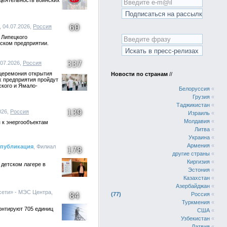
деятельность воинских
60
, 04.07.2026,
Россия
 Липецкого
еском предприятии.
337
.07.2026,
Россия
 церемония открытия
Новости по странам
//
х предприятия пройдут
кого и Ямало-
Белоруссия
«
Грузия
«
Таджикистан
«
139
026,
Россия
Израиль
«
Молдавия
«
 к энергообъектам
Литва
«
Украина
«
Армения
«
 публикация
, Филиал
178
другие страны
«
Киргизия
«
детском лагере в
Эстония
«
Казахстан
«
Азербайджан
«
сети» - МЭС Центра,
84
77
Россия
«
Туркмения
«
онтируют 705 единиц
США
«
Узбекистан
«
Латвия
«