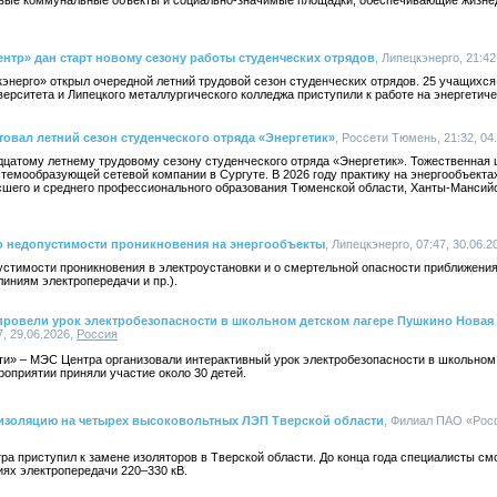
евые коммунальные объекты и социально-значимые площадки, обеспечивающие жизне
нтр» дан старт новому сезону работы студенческих отрядов
, Липецкэнерго, 21:42
энерго» открыл очередной летний трудовой сезон студенческих отрядов. 25 учащихся
верситета и Липецкого металлургического колледжа приступили к работе на энергетич
овал летний сезон студенческого отряда «Энергетик»
, Россети Тюмень, 21:32, 04
дцатому летнему трудовому сезону студенческого отряда «Энергетик». Тожественная
емообразующей сетевой компании в Сургуте. В 2026 году практику на энергообъекта
сшего и среднего профессионального образования Тюменской области, Ханты-Мансийс
о недопустимости проникновения на энергообъекты
, Липецкэнерго, 07:47, 30.06.2
устимости проникновения в электроустановки и о смертельной опасности приближения
иниям электропередачи и пр.).
провели урок электробезопасности в школьном детском лагере Пушкино Новая
, 29.06.2026,
Россия
» – МЭС Центра организовали интерактивный урок электробезопасности в школьном 
оприятии приняли участие около 30 детей.
изоляцию на четырех высоковольтных ЛЭП Тверской области
, Филиал ПАО «Рос
а приступил к замене изоляторов в Тверской области. До конца года специалисты см
ях электропередачи 220–330 кВ.