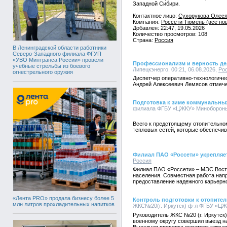
Западной Сибири.
Контактное лицо:
Сухорукова Олеся
Компания:
Россети Тюмень (все нов
Добавлен: 22:47, 19.05.2026
Количество просмотров: 108
Страна:
Россия
В Ленинградской области работники
Северо-Западного филиала ФГУП
«УВО Минтранса России» провели
Профессионализм и верность де
учебные стрельбы из боевого
Липецкэнерго, 00:21, 06.08.2026,
Ро
огнестрельного оружия
Диспетчер оперативно-технологиче
Андрей Алексеевич Лемясов отмече
Подготовка к зиме коммунальных
филиала ФГБУ «ЦЖКУ» Минобороны Р
Всего к предстоящему отопительном
тепловых сетей, которые обеспечив
Филиал ПАО «Россети» укрепляет
Россия
Филиал ПАО «Россети» – МЭС Восто
населения. Совместная работа нап
предоставление надежного карьерно
«Лента PRO» продала бизнесу более 5
Контроль подготовки к отопител
млн литров прохладительных напитков
ЖКС№20(г. Иркутск) ф-л ФГБУ «ЦЖК
Руководитель ЖКС №20 (г. Иркутс
военному округу совершил выезд на