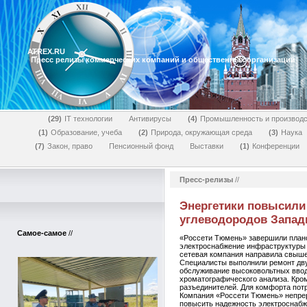
ATREX.RU
Пресс релизы коммерческих компаний и общественных организаций
29
IT технологии
Антивирусы
4
Промышленность и производс
1
Образование, учеба
2
Природа, окружающая среда
3
Наука
7
Закон, право
Пенсионный фонд
Выставки
1
Конференции
Пресс-релизы
//
Энергетики повысили
углеводородов Запад
Самое-самое
//
«Россети Тюмень» завершили плано
электроснабжение инфраструктуры
сетевая компания направила свыше
Специалисты выполнили ремонт дв
обслуживание высоковольтных ввод
хроматографического анализа. Кром
разъединителей. Для комфорта пот
Компания «Россети Тюмень» непре
повысить надежность электроснабж