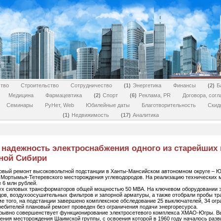
тво
Строительство
Сотрудничество
1
Энергетика
Финансы
2
Б
Медицина
Фармацевтика
2
Спорт
6
Реклама, PR
Договора, сог
Семинары
РуНет, Web
Юбилейные даты
Благотворительность
Скид
1
Недвижимость
17
Аналитика
 надежность электроснабжения одного из старейших
ной Сибири
вый ремонт высоковольтной подстанции в Ханты-Мансийском автономном округе – Ю
 Мортымья-Тетеревского месторождения углеводородов. На реализацию технических
 6 млн рублей.
ух силовых трансформаторов общей мощностью 50 МВА. На ключевом оборудовании э
ов, воздухоосушительных фильтров и запорной арматуры, а также отобрали пробы т
е того, на подстанции завершено комплексное обследование 25 выключателей, 34 огр
ребителей плановый ремонт проведен без ограничения подачи энергоресурса.
рывно совершенствует функционирование электросетевого комплекса ХМАО-Югры. В
ения месторождения Шаимской группы, с освоения которой в 1960 году началось ра