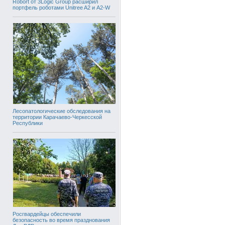
Robort от 3Logic Group расширил
портфель роботами Unitree A2 и A2-W
Лесопатологические обследования на
территории Карачаево-Черкесской
Республики
Росгвардейцы обеспечили
безопасность во время празднования