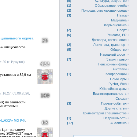
5
Культура, искусство
«
1
Образование, учеба
«
2
Природа, окружающая среда
«
3
Наука
«
Медицина
«
Фармацевтика
«
2
Спорт
«
6
Реклама, PR
«
иципального округа
,
25
Договора, соглашения
«
2
Логистика, транспорт
«
 «Липецкэнерго»
5
Общество
«
Народный фронт
«
7
Закон, право
«
 20 (г. Иркутск)
423
Пенсионный фонд
«
Выставки
«
1
Конференции
«
установок и 32,9 км
Семинары
«
РуНет, Web
«
Юбилейные даты
«
 16:27, 03.08.2026,
Благотворительность
«
180
Скидки
«
я) по занятости
3
Прочие события
«
ии страны и
Другие статьи
«
Комментарии специалистов
«
1
Недвижимость
«
У «ЦЖКУ» МО РФ
,
63
17
Аналитика
«
о Центральному
ону 2026–2027 годов.