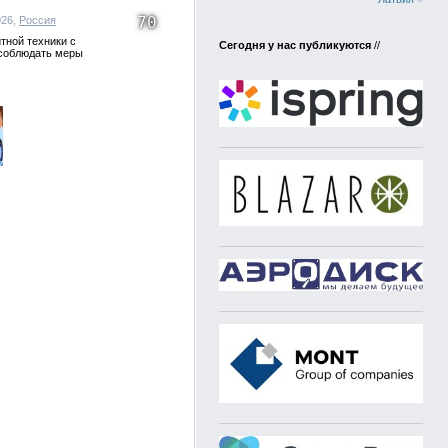
70
026,
Россия
тной техники с
Сегодня у нас публикуются
//
 соблюдать меры