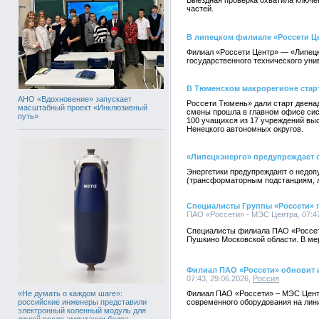
Выездная проверка охватила ключ
частей.
В липецком филиале «Россети Це
Филиал «Россети Центр» — «Липецк
государственного технического уни
В Тюменском макрорегионе старт
АНО «Вдохновение» запускает
Россети Тюмень» дали старт двена
масштабный проект «Инклюзивный
смены прошла в главном офисе сист
путь»
100 учащихся из 17 учреждений вы
Ненецкого автономных округов.
«Липецкэнерго» предупреждает 
Энергетики предупреждают о недоп
(трансформаторным подстанциям, л
Специалисты Группы «Россети» 
ПАО «Россети» - МЭС Центра, 07:47
Специалисты филиала ПАО «Россети
Пушкино Московской области. В мер
Филиал ПАО «Россети» обновит 
07:43, 29.06.2026,
Россия
«Не думать о каждом шаге»:
Филиал ПАО «Россети» – МЭС Центр
российские инженеры представили
современного оборудования на лини
электронный коленный модуль для
людей после ампутации бедра