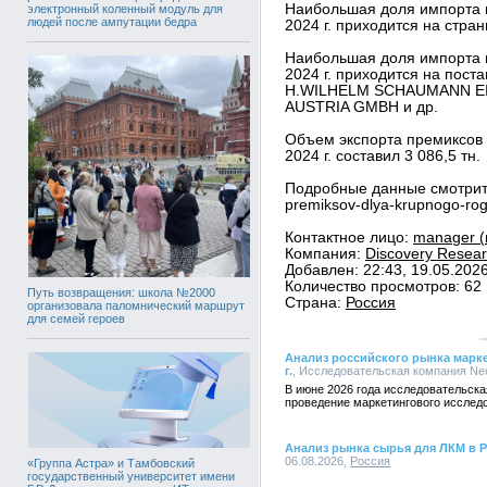
Наибольшая доля импорта п
электронный коленный модуль для
людей после ампутации бедра
2024 г. приходится на ст
Наибольшая доля импорта п
2024 г. приходится на пос
H.WILHELM SCHAUMANN E
AUSTRIA GMBH и др.
Объем экспорта премиксов д
2024 г. составил 3 086,5 тн.
Подробные данные смотрите в
premiksov-dlya-krupnogo-rog
Контактное лицо:
manager (
Компания:
Discovery Resear
Добавлен: 22:43, 19.05.202
Количество просмотров: 62
Путь возвращения: школа №2000
Страна:
Россия
организовала паломнический маршрут
для семей героев
Анализ российского рынка маркет
г.
, Исследовательская компания NeoA
В июне 2026 года исследовательска
проведение маркетингового исслед
Анализ рынка сырья для ЛКМ в 
06.08.2026,
Россия
«Группа Астра» и Тамбовский
государственный университет имени