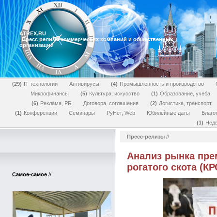
ATREX.RU
Пресс релизы коммерческих компаний и общественных
организаций
29
IT технологии
Антивирусы
4
Промышленность и производство
Микрофинансы
5
Культура, искусство
1
Образование, учеба
6
Реклама, PR
Договора, соглашения
2
Логистика, транспорт
1
Конференции
Семинары
РуНет, Web
Юбилейные даты
Благо
1
Нед
Пресс-релизы
//
Анализ рынка пре
рогатого скота (КР
Самое-самое
//