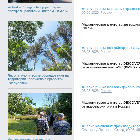
Robort от 3Logic Group расширил
Анализ рынка масляных красок 
портфель роботами Unitree A2 и A2-W
06.08.2026,
Россия
Маркетинговое агентство завершил
России.
Анализ рынка контейнерных АЗС
06.08.2026,
Россия
Маркетинговое агентство DISCOVE
рынка контейнерных АЗС (КАЗС) в 
Лесопатологические обследования на
территории Карачаево-Черкесской
Республики
Анализ рынка бензонитрила в Р
06.08.2026,
Россия
Маркетинговое агентство DISCOVE
рынка бензонитрила в России.
Анализ ключевых производителе
Discovery Research Group, 00:06, 0
Росгвардейцы обеспечили