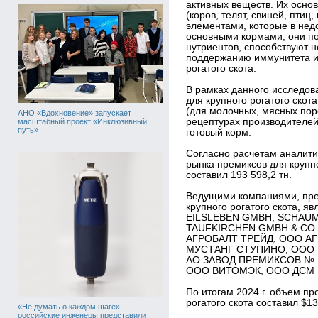
активных веществ. Их осно
(коров, телят, свиней, пти
элементами, которые в нед
основными кормами, они п
нутриентов, способствуют 
поддержанию иммунитета и
рогатого скота.
В рамках данного исследов
для крупного рогатого скот
(для молочных, мясных пород
АНО «Вдохновение» запускает
рецептурах производителей
масштабный проект «Инклюзивный
путь»
готовый корм.
Согласно расчетам аналит
рынка премиксов для крупног
составил 193 598,2 тн.
Ведущими компаниями, пре
крупного рогатого скота,
EILSLEBEN GMBH, SCHAU
TAUFKIRCHEN GMBH & CO. 
АГРОБАЛТ ТРЕЙД, ООО А
МУСТАНГ СТУПИНО, ООО 
АО ЗАВОД ПРЕМИКСОВ № 1
ООО ВИТОМЭК, ООО ДСМ 
По итогам 2024 г. объем пр
рогатого скота составил $13
«Не думать о каждом шаге»:
российские инженеры представили