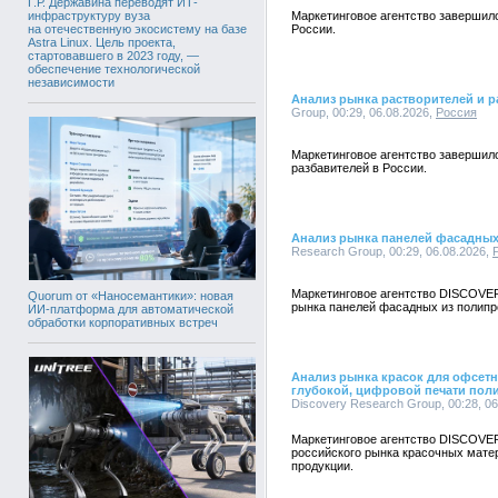
Г.Р. Державина переводят ИТ-
инфраструктуру вуза
Маркетинговое агентство завершил
на отечественную экосистему на базе
России.
Astra Linux. Цель проекта,
стартовавшего в 2023 году, —
обеспечение технологической
независимости
Анализ рынка растворителей и р
Group, 00:29, 06.08.2026,
Россия
Маркетинговое агентство завершил
разбавителей в России.
Анализ рынка панелей фасадных
Research Group, 00:29, 06.08.2026,
Маркетинговое агентство DISCOVE
Quorum от «Наносемантики»: новая
рынка панелей фасадных из полипр
ИИ-платформа для автоматической
обработки корпоративных встреч
Анализ рынка красок для офсетн
глубокой, цифровой печати пол
Discovery Research Group, 00:28, 0
Маркетинговое агентство DISCOVE
российского рынка красочных мате
продукции.