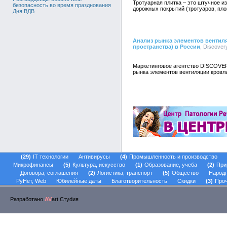
Тротуарная плитка – это штучное и
безопасность во время празднования
дорожных покрытий (тротуаров, пло
Дня ВДВ
Анализ рынка элементов вентил
пространства) в России
, Discover
Маркетинговое агентство DISCOVE
рынка элементов вентиляции кровли
29
IT технологии
Антивирусы
4
Промышленность и производство
Микрофинансы
5
Культура, искусство
1
Образование, учеба
2
При
Договора, соглашения
2
Логистика, транспорт
5
Общество
Народ
РуНет, Web
Юбилейные даты
Благотворительность
Скидки
3
Проч
Разработано
AV
art.Стуdия