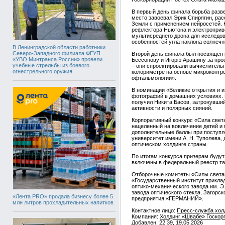
В первый день финала борьба разв
место завоевал Эрик Спирягин, ра
Земли с применением нейросетей. 
рефлектора Ньютона и электроприво
мультисреднего дрона для исследо
особенностей угла наклона солнеч
В Ленинградской области работники
Северо-Западного филиала ФГУП
Второй день финала был посвящен 
«УВО Минтранса России» провели
Бессонову и Игорю Арашину за прое
учебные стрельбы из боевого
– они спроектировали вычислитель
огнестрельного оружия
колориметре на основе микроконтр
офтальмологии».
В номинации «Великие открытия и и
фотографий в домашних условиях. 
получил Никита Басов, затронувши
активности и полярных сияний.
Корпоративный конкурс «Сила света
нацеленный на вовлечение детей и 
дополнительные баллы при поступл
университет имени А. Н. Туполева,
оптическом холдинге страны.
По итогам конкурса призерам будут
включены в федеральный реестр та
Отборочные комитеты «Силы света»
«Государственный институт приклад
оптико-механического завода им. 
завода оптического стекла, Загорс
«Лента PRO» продала бизнесу более 5
предприятия «ГЕРМАНИЙ».
млн литров прохладительных напитков
Контактное лицо:
Пресс-служба холд
Компания:
Холдинг «Швабе» Госкорп
Добавлен: 22:39, 19.05.2026