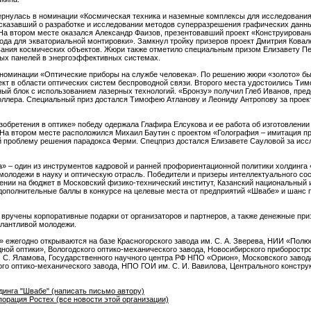
ернулась в номинации «Космическая техника и наземные комплексы для исследования
ссказавший о разработке и исследовании методов суперразрешения графических данн
На втором месте оказался Александр Фаизов, презентовавший проект «Конструирован
да для экваториальной монтировки». Замкнул тройку призеров проект Дмитрия Ковал
вания космических объектов. Жюри также отметило специальным призом Елизавету Пе
ных панелей в энергоэффективных системах.
номинации «Оптические приборы на службе человека». По решению жюри «золото» б
кт в области оптических систем беспроводной связи. Второго места удостоились Тим
ный блок с использованием лазерных технологий. «Бронзу» получил Глеб Иванов, пре
оллера. Специальный приз достался Тимофею Атланову и Леониду Антропову за проек
зобретения в оптике» победу одержала Глафира Елсукова и ее работа об изготовлени
На втором месте расположился Михаил Баутин с проектом «Голография – имитация пр
й проблему решения парадокса Ферми. Спецприз достался Елизавете Сауловой за исс
» – один из инструментов кадровой и ранней профориентационной политики холдинга
молодежи в науку и оптическую отрасль. Победители и призеры интеллектуального со
ении на бюджет в Московский физико-технический институт, Казанский национальный 
 дополнительные баллы в конкурсе на целевые места от предприятий «Швабе» и шанс
 вручены корпоративные подарки от организаторов и партнеров, а также денежные приз
лантливой молодежи.
 ежегодно открываются на базе Красногорского завода им. С. А. Зверева, НИИ «Полю
ной оптики», Вологодского оптико-механического завода, Новосибирского приборостро
Э. С. Яламова, Государственного научного центра РФ НПО «Орион», Московского заво
кого оптико-механического завода, НПО ГОИ им. С. И. Вавилова, Центрального конст
инга "Швабе" (написать письмо автору)
орация Ростех (все новости этой организации)