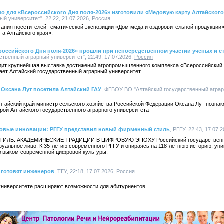
 для «Всероссийского Дня поля-2026» изготовили «Медовую карту Алтайского
й университет", 22:22, 21.07.2026,
Россия
мания посетителей тематической экспозиции «Дом мёда и оздоровительной продукции
та Алтайского края».
оссийского Дня поля-2026» прошли при непосредственном участии ученых и с
твенный аграрный университет", 22:49, 17.07.2026,
Россия
одит крупнейшая выставка достижений агропромышленного комплекса «Всероссийский Д
ает Алтайский государственный аграрный университет.
 Оксана Лут посетила Алтайский ГАУ
, ФГБОУ ВО "Алтайский государственный аграр
Алтайский край министр сельского хозяйства Российской Федерации Оксана Лут познак
ой Алтайского государственного аграрного университета
ровые инновации: РГГУ представил новый фирменный стиль
, РГГУ, 22:43, 17.07.2
ЛЬ: АКАДЕМИЧЕСКИЕ ТРАДИЦИИ В ЦИФРОВУЮ ЭПОХУ Российский государственн
зуальное лицо. К 35-летию современного РГГУ и опираясь на 118-летнюю историю, ун
 языком современной цифровой культуры.
 готовят инженеров
, ТГУ, 22:18, 17.07.2026,
Россия
университете расширяют возможности для абитуриентов.