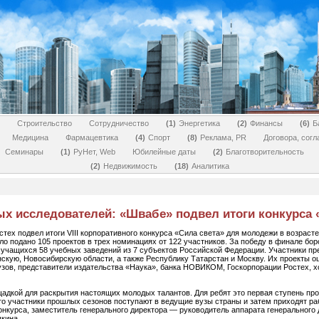
Строительство
Сотрудничество
1
Энергетика
2
Финансы
6
Б
Медицина
Фармацевтика
4
Спорт
8
Реклама, PR
Договора, сог
Семинары
1
РуНет, Web
Юбилейные даты
2
Благотворительность
2
Недвижимость
18
Аналитика
х исследователей: «Швабе» подвел итоги конкурса 
ех подвел итоги VIII корпоративного конкурса «Сила света» для молодежи в возрасте о
о подано 105 проектов в трех номинациях от 122 участников. За победу в финале бо
 учащихся 58 учебных заведений из 7 субъектов Российской Федерации. Участники п
кую, Новосибирскую области, а также Республику Татарстан и Москву. Их проекты оц
зов, представители издательства «Наука», банка НОВИКОМ, Госкорпорации Ростех, х
щадкой для раскрытия настоящих молодых талантов. Для ребят это первая ступень пр
то участники прошлых сезонов поступают в ведущие вузы страны и затем приходят ра
конкурса, заместитель генерального директора — руководитель аппарата генерального
кина.