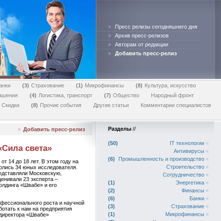
»
Пресс релизы сегодняшнего дня
»
Архив пресс-релизов
»
Авторам от редакции
»
Добавить пресс-релиз
анки
3
Страхование
1
Микрофинансы
8
Культура, искусство
лашения
4
Логистика, транспорт
7
Общество
Народный фронт
Скидки
8
Прочие события
Другие статьи
Комментарии специалистов
Разделы
//
»
Добавить пресс-релиз
50
IT технологии
«
«Сила света»
Антивирусы
«
6
Промышленность и производство
«
т 14 до 18 лет. В этом году на
Строительство
«
ролись 34 юных исследователя.
редставляли Московскую,
Сотрудничество
«
енивали 23 эксперта –
1
Энергетика
«
олдинга «Швабе» и его
2
Финансы
«
6
Банки
«
офессионального роста и научной
3
Страхование
«
ботать к нам на предприятия
1
Микрофинансы
«
 директора «Швабе»