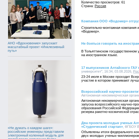
Количество просмотров: 61
Страна:
Россия
Компания ООО «Водомер» отгруз
Строительно-монтажная компания и
«Водомер».
АНО «Вдохновение» запускает
Не бояться говорить на иностра
масштабный проект «Инклюзивный
путь»
В Тольяттинском государственном у
на иностранном языке.
17 выпускников Алтайского ГАУ
университет", 16:34, 03.08.2026,
Рос
23-24 июля в Москве проходит Все
участие в котором принимают лучши
Всероссийский научно-просветит
Автономная некоммерческая органи
Автономная некоммерческая органи
запуска всероссийского научно-про
образования Российской Федерации
резерва ракетно-космической отрас
Два проекта молодых ученых Алт
«Студенческий стартап»
, ФГБОУ В
«Не думать о каждом шаге»:
российские инженеры представили
Объявлены итоги федерального кон
электронный коленный модуль для
двух молодых ученых-миллионеров
людей после ампутации бедра