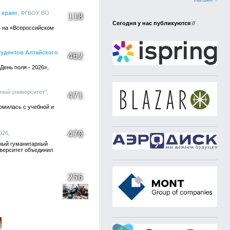
 края»
, ФГБОУ ВО
118
Сегодня у нас публикуются
//
» на «Всероссийском
тудентов Алтайского
462
ень поля - 2026»,
ный университет",
471
омилась с учебной и
470
026,
ый гуманитарный
иверситет объединил
256