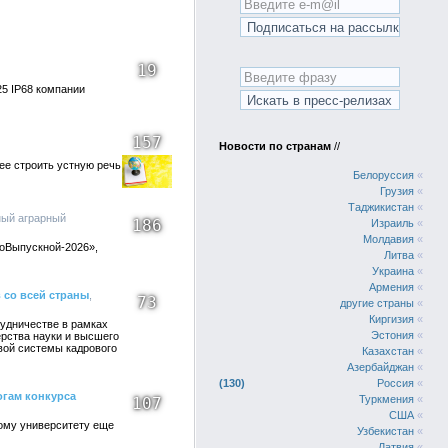
19
5 IP68 компании
157
Новости по странам
//
ее строить устную речь
Белоруссия
«
Грузия
«
Таджикистан
«
ный аграрный
186
Израиль
«
Молдавия
«
роВыпускной-2026»,
Литва
«
Украина
«
Армения
«
 со всей страны
,
73
другие страны
«
Киргизия
«
удничестве в рамках
Эстония
«
ерства науки и высшего
вой системы кадрового
Казахстан
«
Азербайджан
«
130
Россия
«
огам конкурса
Туркмения
«
107
США
«
ому университету еще
Узбекистан
«
Латвия
«