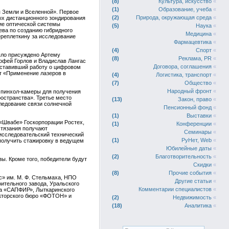
8
Культура, искусство
«
1
Образование, учеба
«
 Земли и Вселенной». Первое
2
Природа, окружающая среда
«
ых дистанционного зондирования
ие оптической системы
5
Наука
«
ева по созданию гибридного
Медицина
«
реплеткину за исследование
Фармацевтика
«
4
Спорт
«
ыло присуждено Артему
8
Реклама, PR
«
офей Горлов и Владислав Лангас
Договора, соглашения
«
дставивший работу о цифровом
т «Применение лазеров в
4
Логистика, транспорт
«
7
Общество
«
Народный фронт
«
и пинхол-камеры для получения
остранства». Третье место
13
Закон, право
«
ледование связи солнечной
Пенсионный фонд
«
1
Выставки
«
 «Швабе» Госкорпорации Ростех,
1
Конференции
«
стязания получают
Семинары
«
исследовательский технический
1
РуНет, Web
«
 получить стажировку в ведущем
Юбилейные даты
«
2
Благотворительность
«
ы. Кроме того, победители будут
Скидки
«
8
Прочие события
«
с» им. М. Ф. Стельмаха, НПО
Другие статьи
«
ительного завода, Уральского
Комментарии специалистов
«
да «САПФИР», Лыткаринского
рукторского бюро «ФОТОН» и
2
Недвижимость
«
18
Аналитика
«