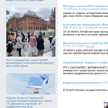
Молодые ученые АГАУ специально
"Алтайский государственный аграрны
Одним из главных аттракторов вни
Дне поля-2026» стала «Медовая кар
Большинство мероприятий «Всер
ГАУ
, ФГБОУ ВО "Алтайский государс
16-18 июля в Алтайском крае прох
активное участие в котором приним
Министр сельского хозяйства РФ
22:45, 17.07.2026,
Россия
16 июля в ходе рабочей поездки в 
научно-лабораторной инфраструктур
Путь возвращения: школа №2000
Академические традиции и циф
организовала паломнический маршрут
для семей героев
РГГУ ОБНОВЛЯЕТ ФИРМЕННЫЙ СТИ
университет представляет новое ви
вековые академические ценности с
Кадры для беспилотников: в ТГУ
В Тольяттинском государственном 
«Группа Астра» и Тамбовский
государственный университет имени
Г.Р. Державина переводят ИТ-
инфраструктуру вуза