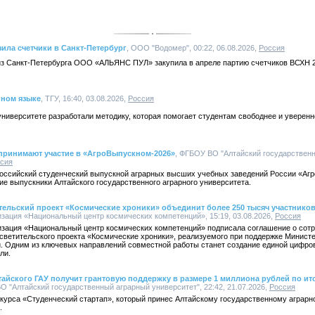
ила счетчики в Санкт-Петербург
, ООО "Водомер", 00:22, 06.08.2026,
Россия
з Санкт-Петербурга ООО «АЛЬЯНС ПУЛ» закупила в апреле партию счетчиков ВСХН 2
нном языке
, ТГУ, 16:40, 03.08.2026,
Россия
ниверситете разработали методику, которая помогает студентам свободнее и уверенн
 принимают участие в «АгроВыпускном-2026»
, ФГБОУ ВО "Алтайский государствен
сия
российский студенческий выпускной аграрных высших учебных заведений России «Аг
е выпускники Алтайского государственного аграрного университета.
ельский проект «Космические хроники» объединит более 250 тысяч участников
зация «Национальный центр космических компетенций», 15:19, 03.08.2026,
Россия
зация «Национальный центр космических компетенций» подписала соглашение о сотр
светительского проекта «Космические хроники», реализуемого при поддержке Минист
. Одним из ключевых направлений совместной работы станет создание единой цифро
ли.
айского ГАУ получит грантовую поддержку в размере 1 миллиона рублей по ит
О "Алтайский государственный аграрный университет", 22:42, 21.07.2026,
Россия
курса «Студенческий стартап», который принес Алтайскому государственному аграрн
.