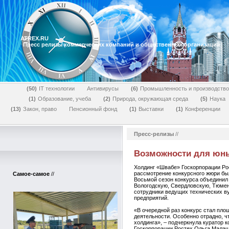
ATREX.RU
Пресс релизы коммерческих компаний и общественных организаций
50
IT технологии
Антивирусы
6
Промышленность и производство
1
Образование, учеба
2
Природа, окружающая среда
5
Наука
13
Закон, право
Пенсионный фонд
1
Выставки
1
Конференции
Пресс-релизы
//
Возможности для юны
Холдинг «Швабе» Госкорпорации Рост
рассмотрение конкурсного жюри был
Самое-самое
//
Восьмой сезон конкурса объединил
Вологодскую, Свердловскую, Тюменс
сотрудники ведущих технических ву
предприятий.
«В очередной раз конкурс стал пло
деятельности. Особенно отрадно, ч
холдинга», – подчеркнула куратор 
Госкорпорации Ростех Ольга Малаш