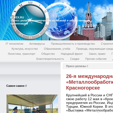
ATREX.RU
Пресс релизы коммерческих компаний и общественных
организаций
IT технологии
Антивирусы
Промышленность и производство
Строител
Культура, искусство
Образование, учеба
Природа, окружающая сред
Логистика, транспорт
Общество
Народный фронт
Закон, право
П
Благотворительность
Скидки
Прочие события
Пресс-релизы
//
26-я международн
«Металлообработк
Самое-самое
//
Красногорске
Крупнейший в России и СНГ
свою работу 12 мая в «Крок
предприятия из России, Инд
Турции, Южной Кореи. В это
«Выставка «Металлообработ