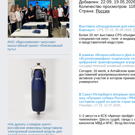
Добавлен: 22:09, 19.05.202
Количество просмотров: 11
Страна:
Россия
Выставка оборудования для кин
Барнаул»
, CPS, 07:15, 05.08.2026,
Более 20 лет выставка CPS объеди
специалистов кино-, теле- и медиа
АНО «Вдохновение» запускает
и представителей индустрии.
масштабный проект «Инклюзивный
путь»
В рамках «Всероссийского Дня п
«Агропромцифра» подписали сог
цифровой трансформации аграр
государственный аграрный университ
Сегодня, 16 июля, в Алтайском кра
достижений агропромышленного ком
активное участие в котором прини
университет.
В Санкт-Петербурге впервые пр
шоу «Лучшие собаки России / Р
составом судей из шести стран м
Пинейро, 17:19, 12.07.2026,
1–2 августа в КСК «Арена» пройдёт
чемпионов». Шесть судей, танцы с 
кинологов МВД и МЧС. Вход бесплат
«Не думать о каждом шаге»:
российские инженеры представили
электронный коленный модуль для
людей после ампутации бедра