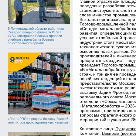
главной отраслевой площад
передовые разработки отеч
станкоинструментальной пр
слове министра промышленн
Выставка организована при
Торгово-промышленной пал
«Сегодня металлообработк
В Ленинградской области работники
Северо-Западного филиала ФГУП
развития, определяющим ко
«УВО Минтранса России» провели
условиях глобальной тран
учебные стрельбы из боевого
индустрией стоят масштабн
огнестрельного оружия
технологического суверени
освоению новых рынков. Уб
производителей и инженеро
приоритетных задач» – под
президент Торгово-промыш
«В «Металлообработке» уча
стран, и три дня её прове
новейших тенденций в стан
представительство Московс
высокотехнологичные решен
выставку Вадим Фролов, ге
регионального совета Моск
отделения «Союза машинос
«Металлообработка – 2026»
программе, ориентированн
вопросам стратегического 
«Лента PRO» продала бизнесу более 5
мероприятий с участием 28
млн литров прохладительных напитков
Контактное лицо:
Пундикова
Компания:
Векпром (все но