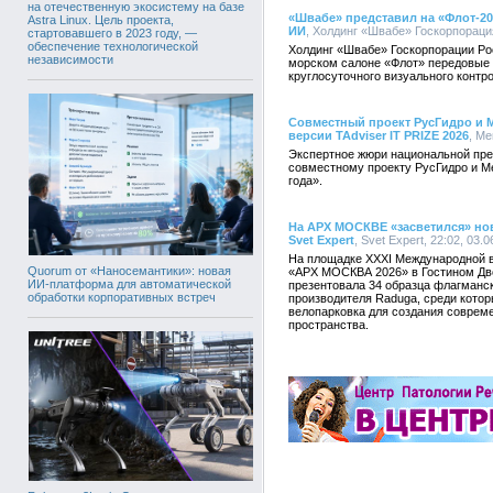
на отечественную экосистему на базе
«Швабе» представил на «Флот-2
Astra Linux. Цель проекта,
ИИ
, Холдинг «Швабе» Госкорпорация
стартовавшего в 2023 году, —
обеспечение технологической
Холдинг «Швабе» Госкорпорации Ро
независимости
морском салоне «Флот» передовые р
круглосуточного визуального контр
Совместный проект РусГидро и М
версии TAdviser IT PRIZE 2026
, Ме
Экспертное жюри национальной пре
совместному проекту РусГидро и М
года».
На АРХ МОСКВЕ «засветился» но
Svet Expert
, Svet Expert, 22:02, 03.
На площадке XXXI Международной в
Quorum от «Наносемантики»: новая
«АРХ МОСКВА 2026» в Гостином Дво
ИИ-платформа для автоматической
презентовала 34 образца флагманск
обработки корпоративных встреч
производителя Raduga, среди котор
велопарковка для создания совреме
пространства.