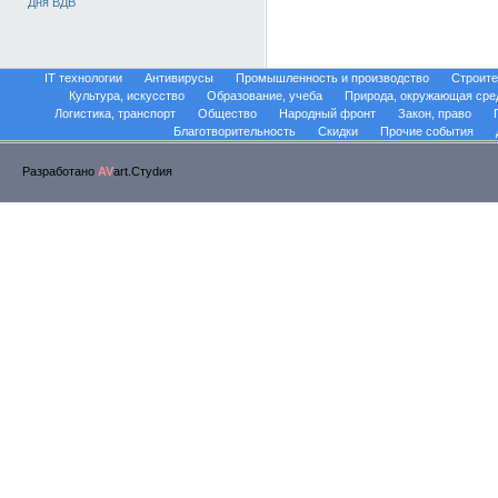
Дня ВДВ
IT технологии
Антивирусы
Промышленность и производство
Строите
Культура, искусство
Образование, учеба
Природа, окружающая сре
Логистика, транспорт
Общество
Народный фронт
Закон, право
Благотворительность
Скидки
Прочие события
Разработано
AV
art.Стуdия