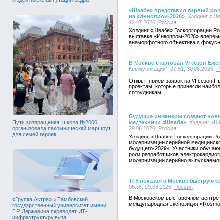
«Швабе» представил первый ро
на «Иннопром-2026»
, Холдинг «Шв
12.07.2026,
Россия
Холдинг «Швабе» Госкорпорации Р
выставке «Иннопром-2026» впервые
анаморфотного объектива с фокус
В Москве стартовал VI сезон Еж
Коммуникации", 07:51, 30.06.2026,
Р
Открыт прием заявок на VI сезон 
проектам, которые принесли наибол
сотрудникам.
Будущие инженеры создают новы
Путь возвращения: школа №2000
медтехники «Швабе»
, Холдинг «Ш
организовала паломнический маршрут
29.06.2026,
Россия
для семей героев
Холдинг «Швабе» Госкорпорации Ро
модернизации серийной медицинск
будущего-2026». Участники обучаю
роли разработчиков электрокардиог
модернизации серийно выпускаемог
ТГУ показал в Москве быструю с
06:58, 29.06.2026,
Россия
В Московском выставочном центре
«Группа Астра» и Тамбовский
международная экспозиция «Rosmoul
государственный университет имени
Г.Р. Державина переводят ИТ-
инфраструктуру вуза