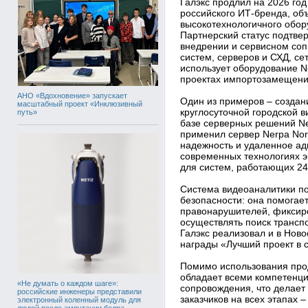
Галэкс продлил на 2026 год
российского ИТ-бренда, о
высокотехнологичного обор
Партнерский статус подтвер
внедрении и сервисном со
систем, серверов и СХД, сет
использует оборудование Ne
проектах импортозамещени
АНО «Вдохновение» запускает
Один из примеров – создан
масштабный проект «Инклюзивный
круглосуточной городской 
путь»
базе серверных решений Ne
применил сервер Nerpa Nor
надежность и удаленное ад
современных технологиях э
для систем, работающих 24
Система видеоаналитики по
безопасности: она помогае
правонарушителей, фиксир
осуществлять поиск трансп
Галэкс реализовал и в Ново
награды «Лучший проект в 
Помимо использования прод
обладает всеми компетенци
«Не думать о каждом шаге»:
сопровождения, что делае
российские инженеры представили
заказчиков на всех этапах 
электронный коленный модуль для
людей после ампутации бедра