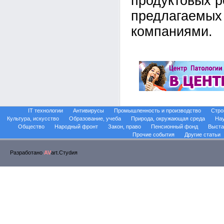
продуктовых 
предлагаемых
компаниями.
IT технологии
Антивирусы
Промышленность и производство
Стро
Культура, искусство
Образование, учеба
Природа, окружающая среда
На
Общество
Народный фронт
Закон, право
Пенсионный фонд
Выста
Прочие события
Другие статьи
Разработано
AV
art.Стуdия