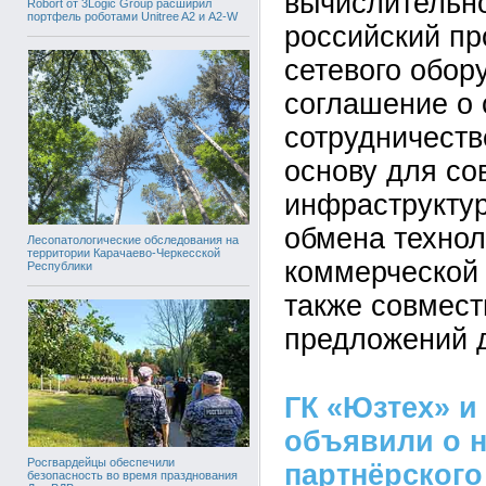
вычислительно
Robort от 3Logic Group расширил
портфель роботами Unitree A2 и A2-W
российский пр
сетевого обор
соглашение о 
сотрудничеств
основу для со
инфраструкту
обмена технол
Лесопатологические обследования на
территории Карачаево-Черкесской
коммерческой 
Республики
также совмест
предложений д
ГК «Юзтех» и
объявили о 
Росгвардейцы обеспечили
партнёрского
безопасность во время празднования