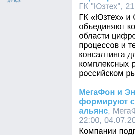
Дня ВДВ
ГК "Юзтех", 21
ГК «Юзтех» и
объединяют к
области цифро
процессов и т
консалтинга д
комплексных 
российском ры
МегаФон и Эн
формируют с
альянс
, Мега
22:00, 04.07.2
Компании под