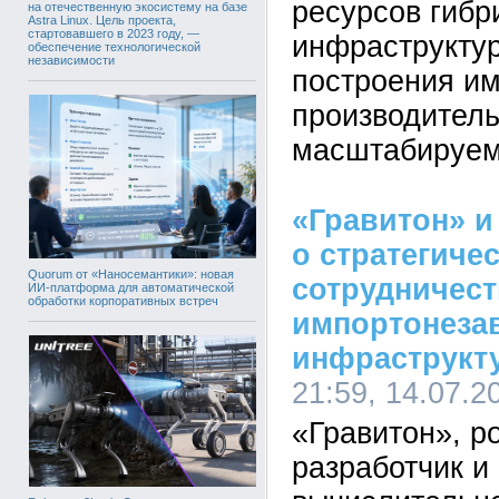
ресурсов гиб
на отечественную экосистему на базе
Astra Linux. Цель проекта,
стартовавшего в 2023 году, —
инфраструктур
обеспечение технологической
независимости
построения и
производител
масштабируем
«Гравитон» и
о стратегиче
Quorum от «Наносемантики»: новая
сотрудничест
ИИ-платформа для автоматической
обработки корпоративных встреч
импортонеза
инфраструкт
21:59, 14.07.2
«Гравитон», р
разработчик и