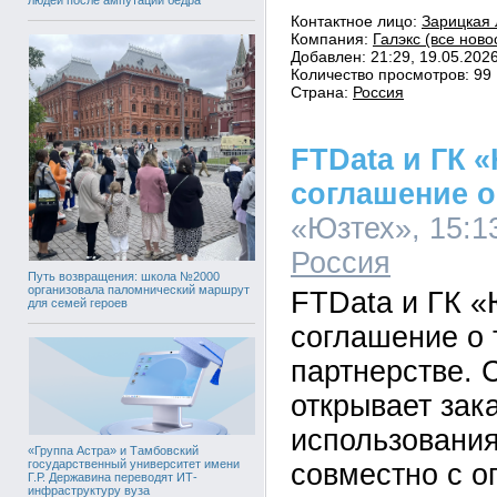
Контактное лицо:
Зарицкая 
Компания:
Галэкс (все ново
Добавлен: 21:29, 19.05.202
Количество просмотров: 99
Страна:
Россия
FTData и ГК 
соглашение о
«Юзтех», 15:13
Россия
Путь возвращения: школа №2000
организовала паломнический маршрут
FTData и ГК «
для семей героев
соглашение о 
партнерстве. 
открывает зак
использовани
«Группа Астра» и Тамбовский
государственный университет имени
совместно с о
Г.Р. Державина переводят ИТ-
инфраструктуру вуза