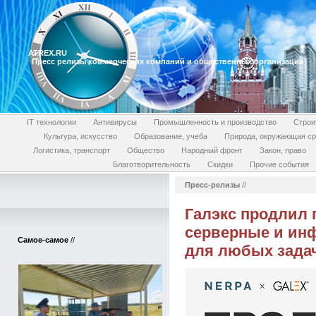
ATREX.RU
Пресс релизы коммерческих компаний и общественных организаций
IT технологии
Антивирусы
Промышленность и производство
Строи
Культура, искусство
Образование, учеба
Природа, окружающая с
Логистика, транспорт
Общество
Народный фронт
Закон, право
Благотворительность
Скидки
Прочие события
Пресс-релизы
//
Галэкс продлил 
серверные и ин
Самое-самое
//
для любых зада