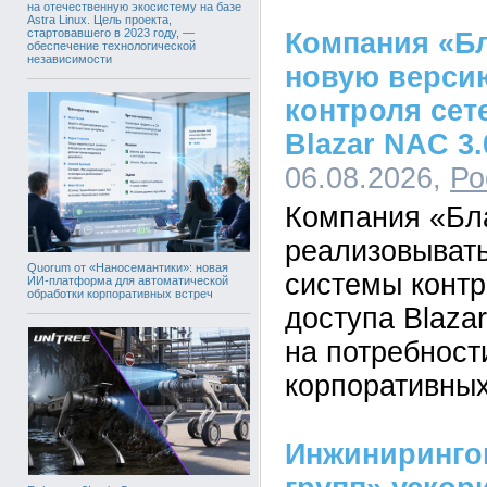
на отечественную экосистему на базе
Astra Linux. Цель проекта,
стартовавшего в 2023 году, —
Компания «Бл
обеспечение технологической
независимости
новую верси
контроля сет
Blazar NAC 3.
06.08.2026,
Ро
Компания «Бл
реализовывать
Quorum от «Наносемантики»: новая
системы контр
ИИ-платформа для автоматической
обработки корпоративных встреч
доступа Blaza
на потребност
корпоративных
Инжиниринго