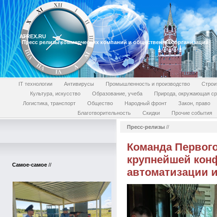
ATREX.RU
Пресс релизы коммерческих компаний и общественных организаций
IT технологии
Антивирусы
Промышленность и производство
Строи
Культура, искусство
Образование, учеба
Природа, окружающая с
Логистика, транспорт
Общество
Народный фронт
Закон, право
Благотворительность
Скидки
Прочие события
Пресс-релизы
//
Команда Первого
крупнейшей конф
Самое-самое
//
автоматизации 