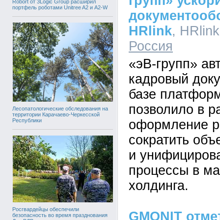
групп» ускор
Robort от 3Logic Group расширил
портфель роботами Unitree A2 и A2-W
документооб
HRlink
, HRlink
Россия
«эВ-групп» ав
кадровый док
базе платформ
позволило в р
Лесопатологические обследования на
территории Карачаево-Черкесской
Республики
оформление р
сократить объ
и унифициров
процессы в ма
холдинга.
Росгвардейцы обеспечили
GMONIT отмет
безопасность во время празднования