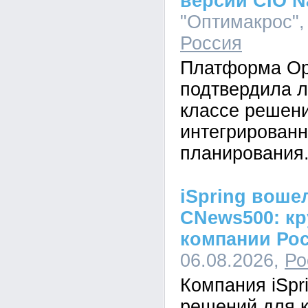
версии CIO N
"Оптимакрос", 
Россия
Платформа Op
подтвердила л
классе решен
интегрированн
планирования
iSpring воше
CNews500: кр
компании Ро
06.08.2026,
Ро
Компания iSpr
решений для к