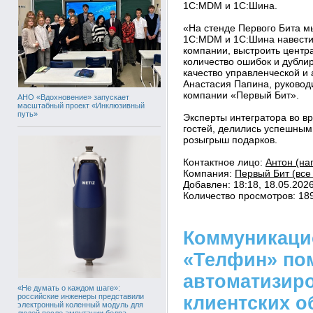
1С:MDM и 1C:Шина.
«На стенде Первого Бита 
1С:MDM и 1C:Шина навести 
компании, выстроить центр
количество ошибок и дубли
качество управленческой и
Анастасия Папина, руково
компании «Первый Бит».
АНО «Вдохновение» запускает
масштабный проект «Инклюзивный
путь»
Эксперты интегратора во в
гостей, делились успешным
розыгрыш подарков.
Контактное лицо:
Антон (на
Компания:
Первый Бит (все
Добавлен: 18:18, 18.05.202
Количество просмотров: 18
Коммуникаци
«Телфин» по
автоматизир
«Не думать о каждом шаге»:
российские инженеры представили
клиентских 
электронный коленный модуль для
людей после ампутации бедра