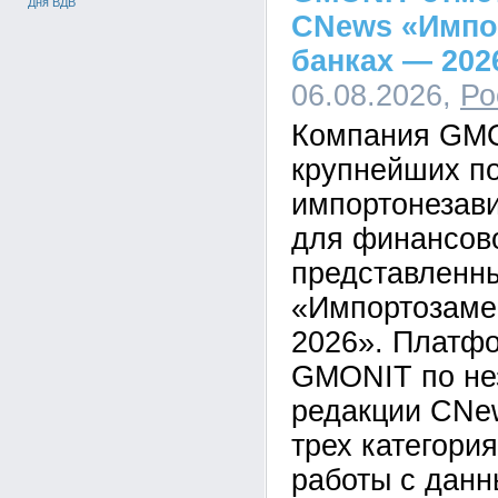
Дня ВДВ
CNews «Импо
банках — 202
06.08.2026,
Ро
Компания GMO
крупнейших п
импортонезав
для финансово
представленн
«Импортозаме
2026». Платф
GMONIT по не
редакции CNew
трех категори
работы с дан