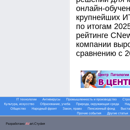
онлайн-обучен
крупнейших И
по итогам 202
рейтинге CNe
компании выр
сравнению с 2
IT технологии
Антивирусы
Промышленность и производство
Стро
Культура, искусство
Образование, учеба
Природа, окружающая среда
На
Общество
Народный фронт
Закон, право
Пенсионный фонд
Выста
Прочие события
Другие статьи
Разработано
AV
art.Стуdия