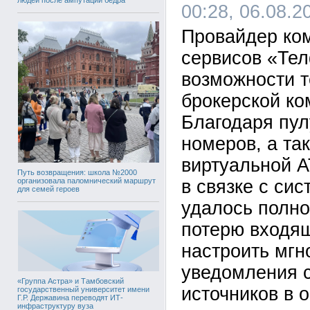
00:28, 06.08.2
Провайдер ко
сервисов «Те
возможности т
брокерской ко
Благодаря пу
номеров, а та
виртуальной 
Путь возвращения: школа №2000
организовала паломнический маршрут
в связке с си
для семей героев
удалось полно
потерю входящ
настроить мг
уведомления 
«Группа Астра» и Тамбовский
источников в 
государственный университет имени
Г.Р. Державина переводят ИТ-
инфраструктуру вуза