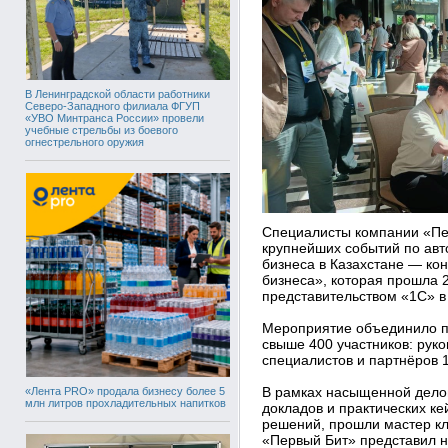
В Ленинградской области работники
Северо-Западного филиала ФГУП
«УВО Минтранса России» провели
учебные стрельбы из боевого
огнестрельного оружия
Специалисты компании «Пер
крупнейших событий по ав
бизнеса в Казахстане — к
бизнеса», которая прошла 
представительством «1С» в
Мероприятие объединило п
свыше 400 участников: рук
специалистов и партнёров 
В рамках насыщенной дело
«Лента PRO» продала бизнесу более 5
млн литров прохладительных напитков
докладов и практических к
решений, прошли мастер кл
«Первый Бит» представил 