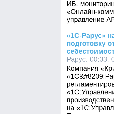
ИБ, мониторин
«Онлайн-комм
управление AP
«1С-Рарус» н
подготовку о
себестоимост
Рарус, 00:33, 
Компания «Кр
«1С&#8209;Ра
регламентиров
«1С:Управлен
производстве
на «1С:Управл