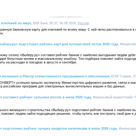
 платежей по миру
, ББР Банк, 00:37, 06.08.2026,
Россия
анную банковскую карту для платежей по всему миру. С ней легко расплачиваться в 
ты.
ыберу.ру» подготовил рейтинг карт для путешествий летом 2026 года
, Финансов
тному сезону «Выберу.ру» составил рейтинг банков с наиболее выгодными людям деб
даря бонусным милям и максимальному кешбэку. Топ-подборка поможет найти подход
ть на расходах в поездках в августе и сентябре.
включено в Реестр отечественного программного обеспечения
, ЕГАР Сервис, 07
ВЕРТ» успешно прошло экспертизу Министерства цифрового развития, связи и ма
тр российских программ для электронных вычислительных машин и баз данных.
» составил рейтинг сельских ипотек в июле 2026 года
, Финансовый маркетплейс "В
льного жилищного строительства «Выберу.ру» подготовил рейтинг банков с наиболее
 поможет людям найти подходящее решение, чтобы купить или построить свой дом в 
» подготовил рейтинг лучших кредитов наличными в июле 2026 года
, Финансов