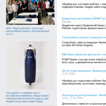
«Выберу.ру» составил рейтинг с на
подборка поможет людям найти под
Кредитная карта Банка ЗЕНИТ на
Россия
Кредитная карта Привилегий Банка 
АНО «Вдохновение» запускает
Рейтинг подготовлен финансовым п
масштабный проект «Инклюзивный
путь»
Солид Банк ускорил открытие сч
Солид Банк, один из ведущих банк
на базе ИИ Smart Engines.
ББР Банк запустил депозиты с п
В ББР Банке стал доступен новый п
весь срок, а динамически меняется
18 лет плюс кредитка: «Выберу.р
21.07.2026,
«Выберу.ру» подготовил рейтинг б
максимальному льготному периоду, 
«Не думать о каждом шаге»:
Полгода на доход повыше: «Выбе
российские инженеры представили
22:51, 17.07.2026,
электронный коленный модуль для
людей после ампутации бедра
Депозитные ставки из-за разгона и