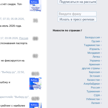
счёт скидок. Топ-
, 07:33, 05.08.2026,
31
а июль 2026 года.
Новости по странам
//
Белоруссия
«
80
:17, 03.08.2026,
Россия
Грузия
«
спознавания паспорта
Таджикистан
«
Израиль
«
Молдавия
«
82
Литва
«
у не фиксируется на
Украина
«
Армения
«
другие страны
«
"Выберу.ру", 22:50,
Киргизия
«
815
Эстония
«
Казахстан
«
ешбэку и
Азербайджан
«
Россия
«
Туркмения
«
США
«
ркетплейс "Выберу.ру",
629
Узбекистан
«
Латвия
«
 рейтинг с наиболее