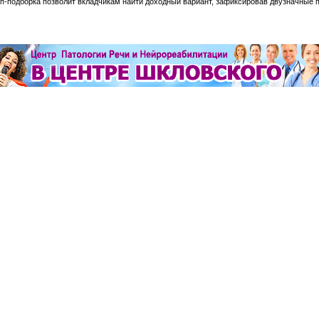
оп-подборка позволит вкладчикам найти доходный вариант, зафиксировав двузначные 