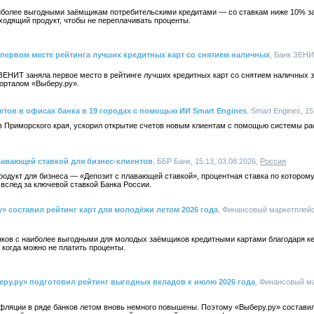
иболее выгодными заёмщикам потребительскими кредитами — со ставкам ниже 10% за 
ходящий продукт, чтобы не переплачивать проценты.
 первом месте рейтинга лучших кредитных карт со снятием наличных
, Банк ЗЕНИТ
ЗЕНИТ заняла первое место в рейтинге лучших кредитных карт со снятием наличных з
орталом «Выберу.ру».
етов в офисах банка в 19 городах с помощью ИИ Smart Engines
, Smart Engines, 15
ов Приморского края, ускорил открытие счетов новым клиентам с помощью системы ра
лавающей ставкой для бизнес-клиентов
, ББР Банк, 15:13, 03.08.2026,
Россия
родукт для бизнеса — «Депозит с плавающей ставкой», процентная ставка по котором
 вслед за ключевой ставкой Банка России.
у» составил рейтинг карт для молодёжи летом 2026 года
, Финансовый маркетплейс 
анков с наиболее выгодными для молодых заёмщиков кредитными картами благодаря к
когда можно не платить проценты.
ру.ру» подготовил рейтинг выгодных вкладов к июлю 2026 года
, Финансовый ма
нфляции в ряде банков летом вновь немного повышены. Поэтому «Выберу.ру» составил