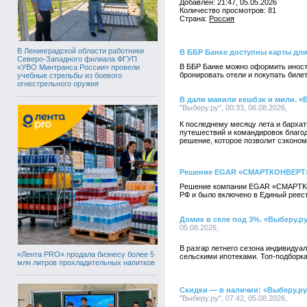
Добавлен: 21:47, 05.05.2026
Количество просмотров: 81
Страна:
Россия
В Ленинградской области работники
В ББР Банке доступны карты для
Северо-Западного филиала ФГУП
В ББР Банке можно оформить иностр
«УВО Минтранса России» провели
бронировать отели и покупать биле
учебные стрельбы из боевого
огнестрельного оружия
В дали манили кешбэк и мили. «В
"Выберу.ру", 00:33, 06.08.2026,
К последнему месяцу лета и барха
путешествий и командировок благо
решение, которое позволит сэкономи
Решение EGAR «СМАРТКОНВЕРТ» 
Решение компании EGAR «СМАРТКОН
РФ и было включено в Единый реес
Домик в селе под 3%. «Выберу.ру
05.08.2026,
В разгар летнего сезона индивидуа
«Лента PRO» продала бизнесу более 5
сельскими ипотеками. Топ-подборка
млн литров прохладительных напитков
Скидки — в наличии: «Выберу.ру
"Выберу.ру", 07:42, 05.08.2026,