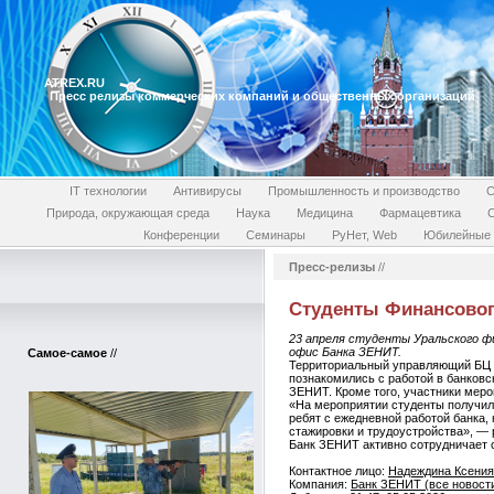
ATREX.RU
Пресс релизы коммерческих компаний и общественных организаций
IT технологии
Антивирусы
Промышленность и производство
С
Природа, окружающая среда
Наука
Медицина
Фармацевтика
Конференции
Семинары
РуНет, Web
Юбилейные 
Пресс-релизы
//
Студенты Финансового
23 апреля студенты Уральского ф
офис Банка ЗЕНИТ.
Самое-самое
//
Территориальный управляющий БЦ «
познакомились с работой в банковс
ЗЕНИТ. Кроме того, участники меро
«На мероприятии студенты получил
ребят с ежедневной работой банка,
стажировки и трудоустройства», — 
Банк ЗЕНИТ активно сотрудничает 
Контактное лицо:
Надеждина Ксения
Компания:
Банк ЗЕНИТ (все новости