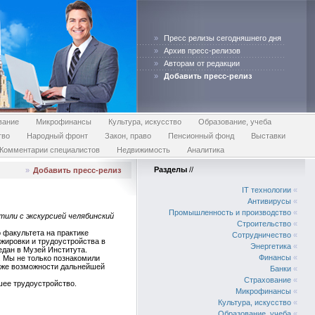
»
Пресс релизы сегодняшнего дня
»
Архив пресс-релизов
»
Авторам от редакции
»
Добавить пресс-релиз
вание
Микрофинансы
Культура, искусство
Образование, учеба
тво
Народный фронт
Закон, право
Пенсионный фонд
Выставки
Комментарии специалистов
Недвижимость
Аналитика
Разделы
//
»
Добавить пресс-релиз
IT технологии
«
Антивирусы
«
Промышленность и производство
«
или с экскурсией челябинский
Строительство
«
 факультета на практике
Сотрудничество
«
жировки и трудоустройства в
Энергетика
«
едан в Музей Института.
Финансы
«
. Мы не только познакомили
акже возможности дальнейшей
Банки
«
Страхование
«
шее трудоустройство.
Микрофинансы
«
Культура, искусство
«
Образование, учеба
«