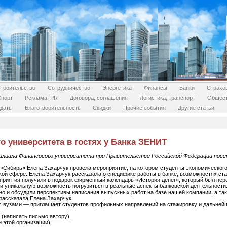
троительство
Сотрудничество
Энергетика
Финансы
Банки
Страхо
Спорт
Реклама, PR
Договора, соглашения
Логистика, транспорт
Общес
даты
Благотворительность
Скидки
Прочие события
Другие статьи
 университета в гостях у Банка ЗЕНИТ
илиала Финансового университета при Правительстве Российской Федерации посет
Сибирь» Елена Захарчук провела мероприятие, на котором студенты экономического
кой сфере. Елена Захарчук рассказала о специфике работы в банке, возможностях ста
приятия получили в подарок фирменный календарь «История денег», который был пер
и уникальную возможность погрузиться в реальные аспекты банковской деятельности
 но и обсудили перспективы написания выпускных работ на базе нашей компании, а т
рассказала Елена Захарчук.
с вузами — приглашает студентов профильных направлений на стажировку и дальней
 (написать письмо автору)
 этой организации)