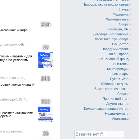
Природа, окружающая среда
«
Наука
«
Медицина
«
Фармацевтика
«
216
Спорт
«
Реклама, PR
«
магазинах и кафе,
Договора, соглашения
«
Логистика, транспорт
«
Общество
«
ый маркетплейс
32
Народный фронт
«
Закон, право
«
етовыми картами для
Пенсионный фонд
«
ящее по условиям
Выставки
«
Конференции
«
Семинары
«
291
:43, 05.08.2026,
РуНет, Web
«
Юбилейные даты
«
ссовых коммуникаций
Благотворительность
«
Скидки
«
Прочие события
«
ыберу.ру", 07:43,
313
Другие статьи
«
Комментарии специалистов
«
 выгодными заёмщикам
Недвижимость
«
деревне.
Аналитика
«
ый маркетплейс
35