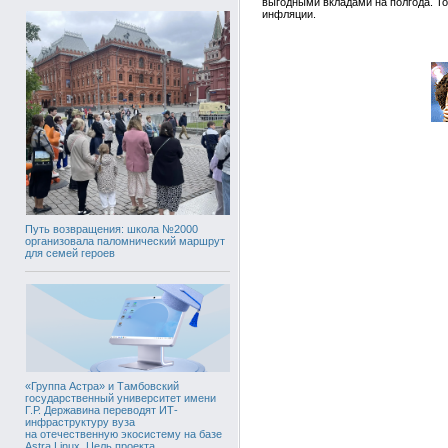
выгодными вкладами на полгода. Т
инфляции.
Путь возвращения: школа №2000
организовала паломнический маршрут
для семей героев
«Группа Астра» и Тамбовский
государственный университет имени
Г.Р. Державина переводят ИТ-
инфраструктуру вуза
на отечественную экосистему на базе
Astra Linux. Цель проекта,