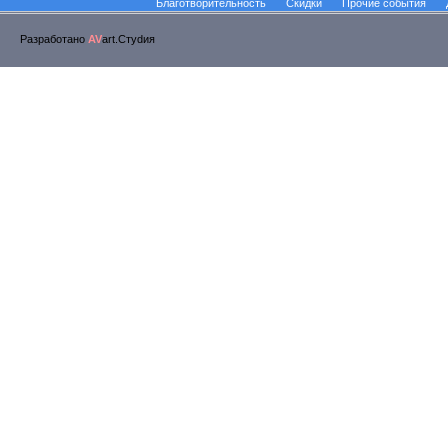
Благотворительность
Скидки
Прочие события
Разработано
AV
art.Стуdия