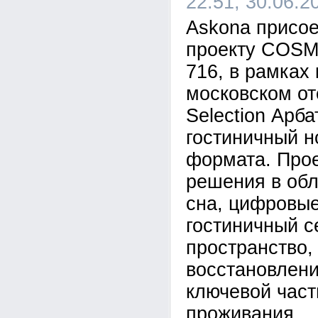
22:51, 30.06.2
Askona присое
проекту COSM
716, в рамках 
московском о
Selection Арб
гостиничный н
формата. Прое
решения в обл
сна, цифровые
гостиничный с
пространство,
восстановлени
ключевой час
проживания.