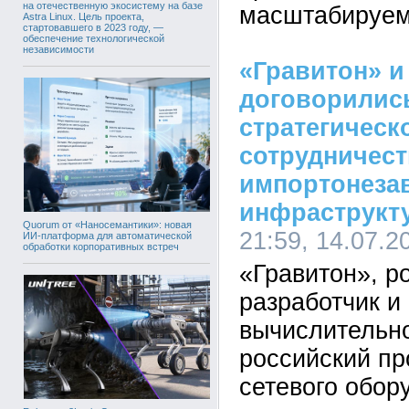
на отечественную экосистему на базе
масштабируем
Astra Linux. Цель проекта,
стартовавшего в 2023 году, —
обеспечение технологической
независимости
«Гравитон» и
договорилис
стратегическ
сотрудничест
импортонеза
инфраструкт
Quorum от «Наносемантики»: новая
21:59, 14.07.2
ИИ-платформа для автоматической
обработки корпоративных встреч
«Гравитон», р
разработчик и
вычислительно
российский пр
сетевого обор