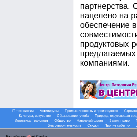
партнерства. 
нацелено на р
обеспечение 
совместимост
продуктовых 
предлагаемых
компаниями.
IT технологии
Антивирусы
Промышленность и производство
Строите
Культура, искусство
Образование, учеба
Природа, окружающая сре
Логистика, транспорт
Общество
Народный фронт
Закон, право
Благотворительность
Скидки
Прочие события
Разработано
AV
art.Стуdия