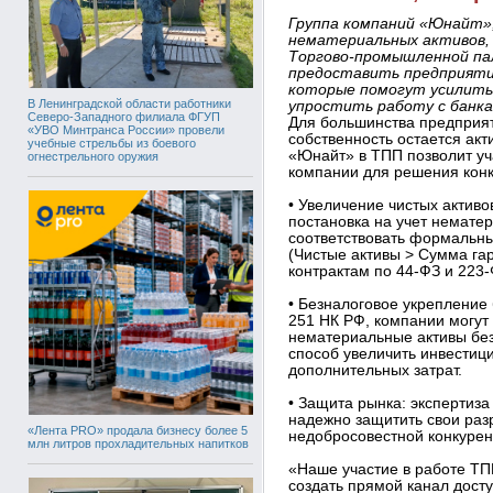
Группа компаний «Юнайт»
нематериальных активов,
Торгово-промышленной па
предоставить предприяти
которые помогут усилить
В Ленинградской области работники
упростить работу с банка
Северо-Западного филиала ФГУП
Для большинства предприят
«УВО Минтранса России» провели
собственность остается акт
учебные стрельбы из боевого
«Юнайт» в ТПП позволит уч
огнестрельного оружия
компании для решения кон
• Увеличение чистых активо
постановка на учет немате
соответствовать формальны
(Чистые активы > Сумма гар
контрактам по 44-ФЗ и 223-
• Безналоговое укрепление 
251 НК РФ, компании могут
нематериальные активы без
способ увеличить инвестиц
дополнительных затрат.
• Защита рынка: экспертиз
надежно защитить свои раз
«Лента PRO» продала бизнесу более 5
недобросовестной конкурен
млн литров прохладительных напитков
«Наше участие в работе ТП
создать прямой канал дост