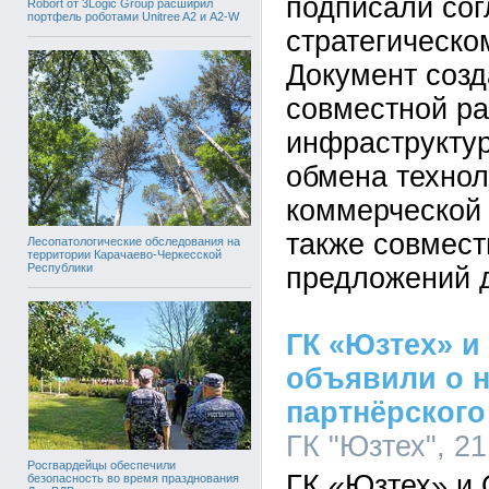
подписали со
Robort от 3Logic Group расширил
портфель роботами Unitree A2 и A2-W
стратегическо
Документ созд
совместной ра
инфраструкту
обмена технол
коммерческой 
также совмест
Лесопатологические обследования на
территории Карачаево-Черкесской
Республики
предложений д
ГК «Юзтех» и
объявили о 
партнёрского
ГК "Юзтех", 21
Росгвардейцы обеспечили
ГК «Юзтех» и
безопасность во время празднования