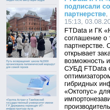
подписали со
партнерстве
,
15:13, 03.08.2
FTData и ГК «
соглашение о 
партнерстве. 
открывает зак
возможность 
Путь возвращения: школа №2000
организовала паломнический маршрут
СУБД FTData 
для семей героев
оптимизаторо
гибридных ин
«Октопус» для
импортонезав
«Группа Астра» и Тамбовский
государственный университет имени
производител
Г.Р. Державина переводят ИТ-
инфраструктуру вуза