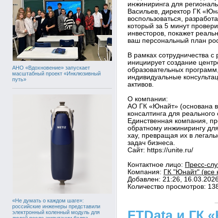
инжиниринга для региональ
Васильев, директор ГК «Юн
воспользоваться, разработ
который за 5 минут провер
инвесторов, покажет реаль
ваш персональный план рос
В рамках сотрудничества с
инициирует создание центр
АНО «Вдохновение» запускает
образовательных программ,
масштабный проект «Инклюзивный
индивидуальные консультац
путь»
активов.
О компании:
АО ГК «Юнайт» (основана в 
консалтинга для реального
Единственная компания, п
обратному инжинирингу для
хау, превращая их в легал
задач бизнеса.
Сайт: https://unite.ru/
Контактное лицо:
Пресс-слу
Компания:
ГК "Юнайт" (все 
Добавлен: 21:26, 16.03.202
Количество просмотров: 13
«Не думать о каждом шаге»:
российские инженеры представили
FTData и ГК 
электронный коленный модуль для
людей после ампутации бедра