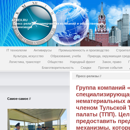
ATREX.RU
Пресс релизы коммерческих компаний и общественных
организаций
IT технологии
Антивирусы
Промышленность и производство
Строител
Культура, искусство
Образование, учеба
Природа, окружающая сред
Логистика, транспорт
Общество
Народный фронт
Закон, право
П
Благотворительность
Скидки
Прочие события
Пресс-релизы
//
Группа компаний 
специализирующая
Самое-самое
//
нематериальных а
членом Тульской
палаты (ТПП). Це
предоставить пре
механизмы, котор