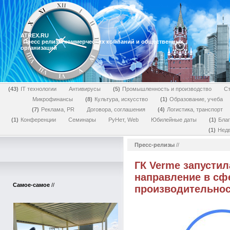
ATREX.RU
Пресс релизы коммерческих компаний и общественных
организаций
43
IT технологии
Антивирусы
5
Промышленность и производство
Ст
Микрофинансы
8
Культура, искусство
1
Образование, учеба
7
Реклама, PR
Договора, соглашения
4
Логистика, транспорт
1
Конференции
Семинары
РуНет, Web
Юбилейные даты
1
Бла
1
Нед
Пресс-релизы
//
ГК Verme запусти
направление в сф
Самое-самое
//
производительно