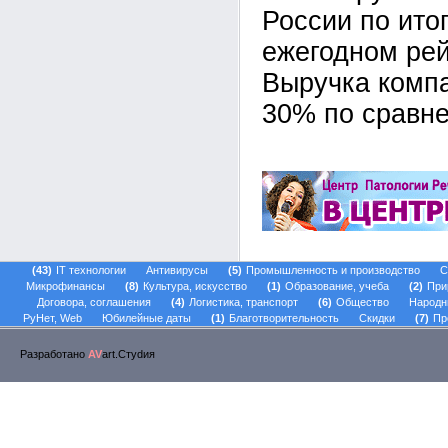
России по ито
ежегодном ре
Выручка комп
30% по сравне
43
IT технологии
Антивирусы
5
Промышленность и производство
С
Микрофинансы
8
Культура, искусство
1
Образование, учеба
2
При
Договора, соглашения
4
Логистика, транспорт
6
Общество
Народн
РуНет, Web
Юбилейные даты
1
Благотворительность
Скидки
7
Пр
Разработано
AV
art.Стуdия