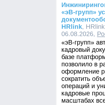
Инжиниринго
«эВ-групп» у
документооб
HRlink
, HRlink
06.08.2026,
Ро
«эВ-групп» ав
кадровый док
базе платформ
позволило в р
оформление р
сократить объ
операций и у
кадровые про
масштабах все