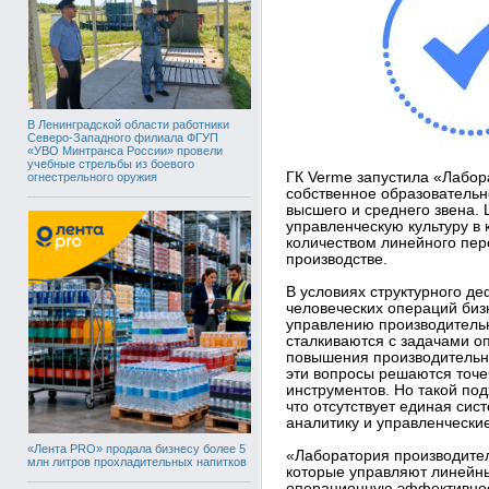
В Ленинградской области работники
Северо-Западного филиала ФГУП
«УВО Минтранса России» провели
учебные стрельбы из боевого
ГК Verme запустила «Лабор
огнестрельного оружия
собственное образовательн
высшего и среднего звена.
управленческую культуру в
количеством линейного перс
производстве.
В условиях структурного де
человеческих операций биз
управлению производитель
сталкиваются с задачами о
повышения производительно
эти вопросы решаются точе
инструментов. Но такой под
что отсутствует единая сис
аналитику и управленчески
«Лента PRO» продала бизнесу более 5
«Лаборатория производител
млн литров прохладительных напитков
которые управляют линейн
операционную эффективност