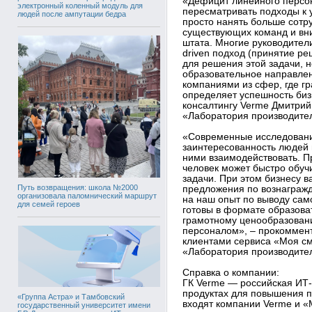
«Дефицит линейного персо
электронный коленный модуль для
пересматривать подходы к 
людей после ампутации бедра
просто нанять больше сотр
существующих команд и вн
штата. Многие руководители
driven подход (принятие р
для решения этой задачи, н
образовательное направлен
компаниями из сфер, где г
определяет успешность биз
консалтингу Verme Дмитрий
«Лаборатория производите
«Современные исследовани
заинтересованность людей в
ними взаимодействовать. П
человек может быстро обучи
задачи. При этом бизнесу 
Путь возвращения: школа №2000
предложения по вознагражд
организовала паломнический маршрут
на наш опыт по выводу сам
для семей героев
готовы в формате образова
грамотному ценообразован
персоналом», – прокоммент
клиентами сервиса «Моя см
«Лаборатория производите
Справка о компании:
ГК Verme — российская ИТ
продуктах для повышения п
«Группа Астра» и Тамбовский
входят компании Verme и «
государственный университет имени