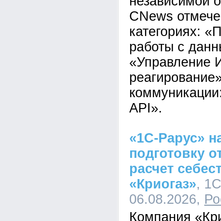
независимой о
CNews отмечен
категориях: 
работы с данн
«Управление И
реагирование»
коммуникации
API».
«1С-Рарус» н
подготовку о
расчет себес
«Криогаз»
, 1
06.08.2026,
Ро
Компания «Кр