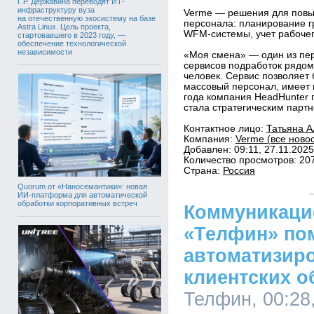
Г.Р. Державина переводят ИТ-
инфраструктуру вуза
Verme — решения для повы
на отечественную экосистему на базе
персонала: планирование 
Astra Linux. Цель проекта,
WFM-системы, учет рабочег
стартовавшего в 2023 году, —
обеспечение технологической
независимости
«Моя смена» — один из пер
сервисов подработок рядом
человек. Сервис позволяет 
массовый персонал, имеет п
года компания HeadHunter
стала стратегическим парт
Контактное лицо:
Татьяна А
Компания:
Verme (все ново
Добавлен: 09:11, 27.11.2025
Количество просмотров: 20
Страна:
Россия
Quorum от «Наносемантики»: новая
ИИ-платформа для автоматической
обработки корпоративных встреч
Коммуникаци
«Телфин» по
автоматизир
клиентских 
Телфин, 00:28,