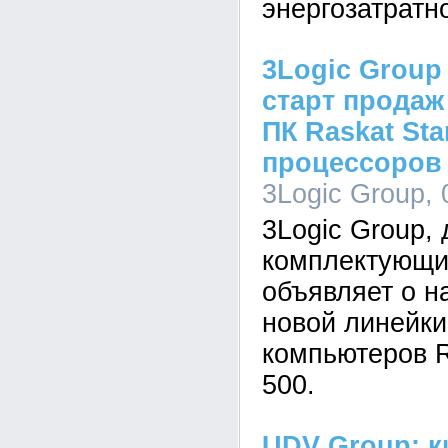
энергозатратн
3Logic Group
старт продаж
ПК Raskat Sta
процессоров I
3Logic Group, 
3Logic Group,
комплектующи
объявляет о н
новой линейк
компьютеров R
500.
UDV Group: к