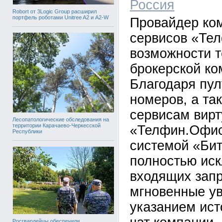
Россия
Robort от 3Logic Group расширил
портфель роботами Unitree A2 и A2-W
Провайдер ко
сервисов «Те
возможности т
брокерской ко
Благодаря пу
номеров, а та
сервисам вир
Лесопатологические обследования на
территории Карачаево-Черкесской
«Телфин.Офис»
Республики
системой «Бит
полностью ис
входящих запр
мгновенные у
указанием ист
Росгвардейцы обеспечили