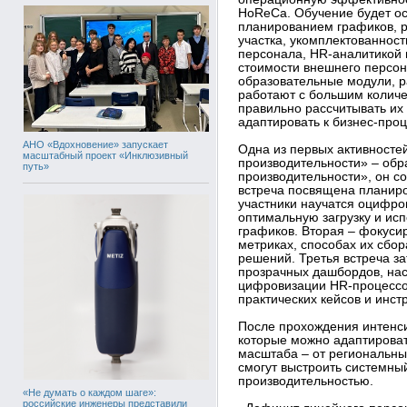
HoReCa. Обучение будет ос
планированием графиков, р
участка, укомплектованнос
персонала, HR-аналитикой 
стоимости внешнего персон
образовательные модули, р
работают с большим количе
правильно рассчитывать их
адаптировать к бизнес-про
АНО «Вдохновение» запускает
Одна из первых активносте
масштабный проект «Инклюзивный
производительности» – об
путь»
производительности», он со
встреча посвящена планир
участники научатся оцифро
оптимальную загрузку и ис
графиков. Вторая – фокуси
метриках, способах их сбо
решений. Третья встреча з
прозрачных дашбордов, нас
цифровизации HR-процессо
практических кейсов и инст
После прохождения интенси
которые можно адаптироват
масштаба – от региональны
смогут выстроить системны
производительностью.
«Не думать о каждом шаге»:
российские инженеры представили