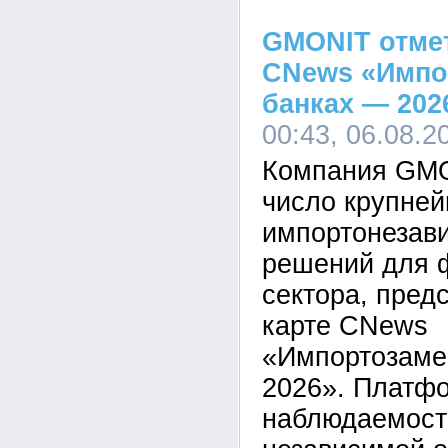
GMONIT отмет
CNews «Импо
банках — 202
00:43, 06.08.2
Компания GMO
число крупне
импортонезав
решений для 
сектора, пред
карте CNews
«Импортозаме
2026». Платф
наблюдаемост