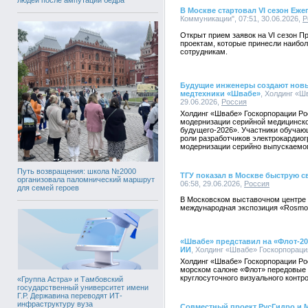
В Москве стартовал VI сезон Еж
Коммуникации", 07:51, 30.06.2026,
Р
Открыт прием заявок на VI сезон 
проектам, которые принесли наибол
сотрудникам.
Будущие инженеры создают новы
медтехники «Швабе»
, Холдинг «Ш
29.06.2026,
Россия
Холдинг «Швабе» Госкорпорации Ро
модернизации серийной медицинск
будущего-2026». Участники обучаю
роли разработчиков электрокардиог
модернизации серийно выпускаемог
Путь возвращения: школа №2000
ТГУ показал в Москве быструю с
организовала паломнический маршрут
06:58, 29.06.2026,
Россия
для семей героев
В Московском выставочном центре
международная экспозиция «Rosmoul
«Швабе» представил на «Флот-2
ИИ
, Холдинг «Швабе» Госкорпорация
Холдинг «Швабе» Госкорпорации Ро
морском салоне «Флот» передовые р
круглосуточного визуального контр
«Группа Астра» и Тамбовский
государственный университет имени
Г.Р. Державина переводят ИТ-
инфраструктуру вуза
Совместный проект РусГидро и М