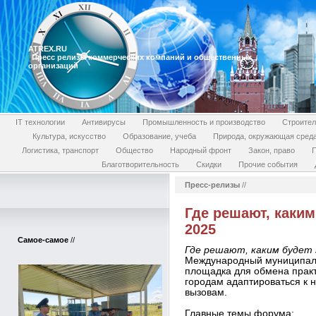
ATREX.RU
Пресс релизы коммерческих компаний и общественных
организаций
IT технологии
Антивирусы
Промышленность и производство
Строител
Культура, искусство
Образование, учеба
Природа, окружающая сред
Логистика, транспорт
Общество
Народный фронт
Закон, право
П
Благотворительность
Скидки
Прочие события
Пресс-релизы
//
Где решают, каки
2025
Самое-самое
//
Где решают, каким будет
Международный муниципал
площадка для обмена прак
городам адаптироваться к 
вызовам.
Главные темы форума: