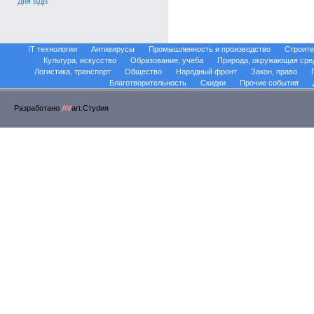
Дня ВДВ
IT технологии
Антивирусы
Промышленность и производство
Строите
Культура, искусство
Образование, учеба
Природа, окружающая сре
Логистика, транспорт
Общество
Народный фронт
Закон, право
Благотворительность
Скидки
Прочие события
Разработано
AV
art.Стуdия