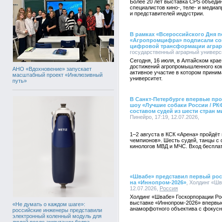
Более 20 лет выставка CPS объеди
специалистов кино-, теле- и медиа
и представителей индустрии.
В рамках «Всероссийского Дня п
«Агропромцифра» подписали сог
цифровой трансформации аграр
государственный аграрный университ
Сегодня, 16 июля, в Алтайском кра
достижений агропромышленного ком
АНО «Вдохновение» запускает
активное участие в котором прини
масштабный проект «Инклюзивный
университет.
путь»
В Санкт-Петербурге впервые пр
шоу «Лучшие собаки России / Р
составом судей из шести стран м
Пинейро, 17:19, 12.07.2026,
1–2 августа в КСК «Арена» пройдёт
чемпионов». Шесть судей, танцы с 
кинологов МВД и МЧС. Вход бесплат
«Швабе» представил первый ро
на «Иннопром-2026»
, Холдинг «Шв
12.07.2026,
Россия
Холдинг «Швабе» Госкорпорации Р
выставке «Иннопром-2026» впервые
«Не думать о каждом шаге»:
анаморфотного объектива с фокус
российские инженеры представили
электронный коленный модуль для
людей после ампутации бедра