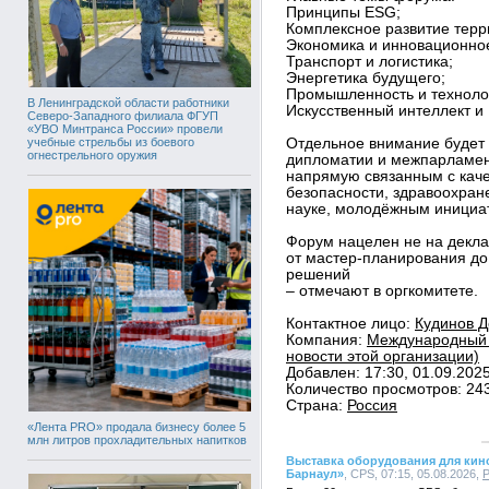
Принципы ESG;
Комплексное развитие терр
Экономика и инновационное
Транспорт и логистика;
Энергетика будущего;
Промышленность и технолог
В Ленинградской области работники
Искусственный интеллект и 
Северо-Западного филиала ФГУП
«УВО Минтранса России» провели
учебные стрельбы из боевого
Отдельное внимание будет
огнестрельного оружия
дипломатии и межпарламент
напрямую связанным с каче
безопасности, здравоохране
науке, молодёжным инициат
Форум нацелен не на декла
от мастер-планирования д
решений
– отмечают в оргкомитете.
Контактное лицо:
Кудинов Д
Компания:
Международный 
новости этой организации)
Добавлен: 17:30, 01.09.202
Количество просмотров: 24
Страна:
Россия
«Лента PRO» продала бизнесу более 5
млн литров прохладительных напитков
Выставка оборудования для кин
Барнаул»
, CPS, 07:15, 05.08.2026,