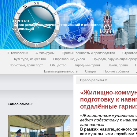
ATREX.RU
Пресс релизы коммерческих компаний и общественных
организаций
IT технологии
Антивирусы
Промышленность и производство
Строител
Культура, искусство
Образование, учеба
Природа, окружающая сред
Логистика, транспорт
Общество
Народный фронт
Закон, право
П
Благотворительность
Скидки
Прочие события
Пресс-релизы
//
«Жилищно-коммун
подготовку к нави
Самое-самое
//
отдалённые гарни
«Жилищно-коммунальные с
ведут подготовку к навиг
гарнизоны»
В рамках навигационного з
коммунальными службами Во