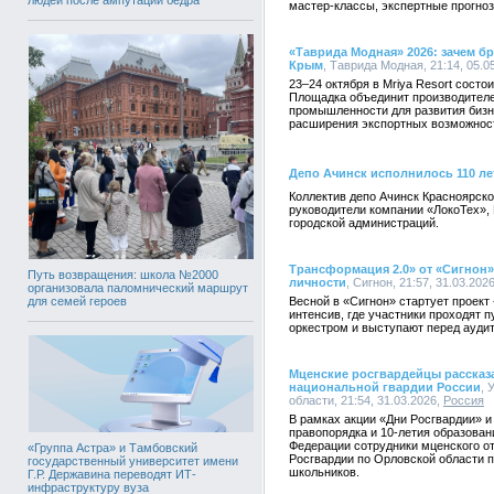
мастер-классы, экспертные прогноз
«Таврида Модная» 2026: зачем бр
Крым
, Таврида Модная, 21:14, 05.0
23–24 октября в Mriya Resort сост
Площадка объединит производителей
промышленности для развития бизне
расширения экспортных возможнос
Депо Ачинск исполнилось 110 ле
Коллектив депо Ачинск Красноярск
руководители компании «ЛокоТех», 
городской администраций.
Трансформация 2.0» от «Сигнон»
Путь возвращения: школа №2000
личности
, Сигнон, 21:57, 31.03.202
организовала паломнический маршрут
для семей героев
Весной в «Сигнон» стартует проек
интенсив, где участники проходят п
оркестром и выступают перед аудит
Мценские росгвардейцы рассказ
национальной гвардии России
, 
области, 21:54, 31.03.2026,
Россия
В рамках акции «Дни Росгвардии» и
правопорядка и 10-летия образован
Федерации сотрудники мценского о
«Группа Астра» и Тамбовский
Росгвардии по Орловской области 
государственный университет имени
школьников.
Г.Р. Державина переводят ИТ-
инфраструктуру вуза