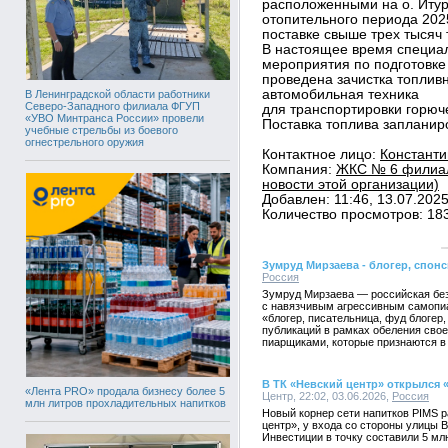
расположенными на о. Итур
отопительного периода 202
поставке свыше трех тысяч 
В настоящее время специ
мероприятия по подготовке 
проведена зачистка топлив
автомобильная техника
В Ленинградской области работники
Северо-Западного филиала ФГУП
для транспортировки горюч
«УВО Минтранса России» провели
Поставка топлива запланир
учебные стрельбы из боевого
огнестрельного оружия
Контактное лицо:
Константи
Компания:
ЖКС № 6 филиал
новости этой организации)
Добавлен: 11:46, 13.07.202
Количество просмотров: 18
Зумруд Мирзаева - блогер, спо
Россия
Зумруд Мирзаева — российская без
с навязчивым агрессивным самопиа
«блогер, писательница, фуд блогер
публикаций в рамках обеления свое
пиарщиками, которые признаются в
В ТК «Невский центр» открылся 
«Лента PRO» продала бизнесу более 5
Центр, 22:02, 03.06.2026,
Россия
млн литров прохладительных напитков
Новый корнер сети напитков PIMS 
центр», у входа со стороны улицы 
Инвестиции в точку составили 5 мл