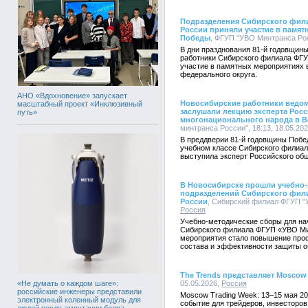
Подразделения Сибирского фил
России приняли участие в памя
Победы
, ФГУП "УВО Минтранса Росс
В дни празднования 81-й годовщин
работники Сибирского филиала ФГ
участие в памятных мероприятиях 
федерального округа.
АНО «Вдохновение» запускает
Новосибирские работники ведом
масштабный проект «Инклюзивный
заслушали лекцию эксперта Росс
путь»
многонационального народа в В
минтранса России", 18:13, 18.05.20
В преддверии 81-й годовщины Побе
учебном классе Сибирского филиа
выступила эксперт Российского об
В Новосибирске прошли учебно-
подразделений Сибирского фил
России
, Сибирский филиал ФГУП "У
Россия
Учебно-методические сборы для на
Сибирского филиала ФГУП «УВО Ми
мероприятия стало повышение про
состава и эффективности защиты о
The Trends представляет Moscow
«Не думать о каждом шаге»:
05.05.2026,
Россия
российские инженеры представили
Moscow Trading Week: 13–15 мая 2
электронный коленный модуль для
событие для трейдеров, инвесторо
людей после ампутации бедра