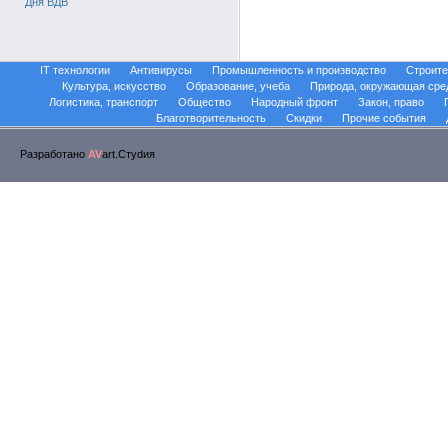
Дня ВДВ
IT технологии
Антивирусы
Промышленность и производство
Строите
Культура, искусство
Образование, учеба
Природа, окружающая сре
Логистика, транспорт
Общество
Народный фронт
Закон, право
Благотворительность
Скидки
Прочие события
Разработано
AV
art.Стуdия