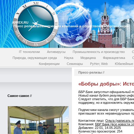
ATREX.RU
Пресс релизы коммерческих компаний и общественных организаций
IT технологии
Антивирусы
Промышленность и производство
С
Природа, окружающая среда
Наука
Медицина
Фармацевтика
Конференции
Семинары
РуНет, Web
Юбилейные 
Пресс-релизы
//
«Бобры добры»: Истор
ББР Банк запустил официальный т
Новый канал будет регулярно инф
Самое-самое
//
Следует отметить, что для ББР Бан
поддержку, но и вдохновлять окруж
Подписчики канала смогут узнавать
приглашает всех неравнодушных пр
Контактное лицо:
Ольга (написать п
Компания:
ББР Банк (все новости э
Добавлен: 22:01, 14.05.2025
Количество просмотров: 254