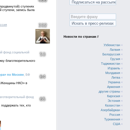
460
(продвинутой) ступенях
й ступени, запись была
332
ссия
Новости по странам
//
Узбекистан
«
Латвия
«
ый фонд социальной
53
Белоруссия
«
Грузия
«
жку благотворительного
Таджикистан
«
Израиль
«
Молдавия
«
ра» по Москве
, БФ
64
Литва
«
Украина
«
и «Женщины НКО» в
Армения
«
другие страны
«
Киргизия
«
лаготворительный фонд
65
Эстония
«
поддержать тех, кто
Казахстан
«
Азербайджан
«
Россия
«
Туркмения
«
США
«