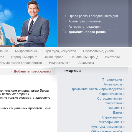
»
Пресс релизы сегодняшнего дня
»
Архив пресс-релизов
»
Авторам от редакции
»
Добавить пресс-релиз
вание
Микрофинансы
Культура, искусство
Образование, учеба
тво
Народный фронт
Закон, право
Пенсионный фонд
Выставки
Комментарии специалистов
Недвижимость
Аналитика
Разделы
//
»
Добавить пресс-релиз
IT технологии
«
Антивирусы
«
Промышленность и производство
«
орительным инициативам Банка.
Строительство
«
х регионах страны.
ся не только оказывать адресную
Сотрудничество
«
Энергетика
«
Финансы
«
венных социальных проектов. Банк
Банки
«
Страхование
«
Микрофинансы
«
Культура, искусство
«
Образование, учеба
«