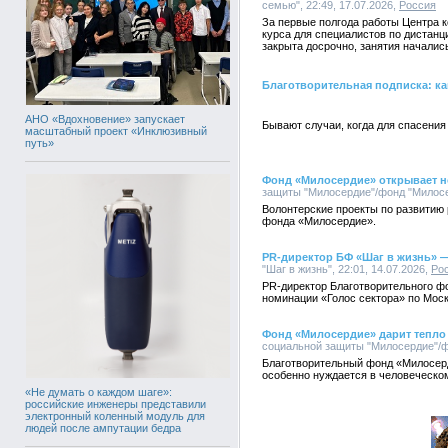
семью", 22:49, 17.07.2026,
Россия
За первые полгода работы Центра к
курса для специалистов по дистанц
закрыта досрочно, занятия начались
Благотворительная подписка: к
АНО «Вдохновение» запускает
Бывают случаи, когда для спасения
масштабный проект «Инклюзивный
путь»
Фонд «Милосердие» открывает н
защиты "Милосердие"/фонд "Милосер
Волонтерские проекты по развитию 
фонда «Милосердие».
PR-директор БФ «Шаг в жизнь» 
"Шаг в жизнь", 22:01, 14.07.2026,
Ро
PR-директор Благотворительного 
номинации «Голос сектора» по Моск
Фонд «Милосердие» дарит тепло
социальной защиты "Милосердие"/фо
Благотворительный фонд «Милосерд
особенно нуждается в человеческо
«Не думать о каждом шаге»:
российские инженеры представили
электронный коленный модуль для
людей после ампутации бедра