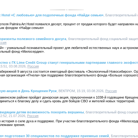
Art Hotel «С любовью» для подопечных фонда «Найди семью»
, Благотворительный
теля Palmira Art Hotel появился десерт, процент от продаж которого будет направлен
ным фондом «Найди семью»
оризонты полезного семейного досуга
, благотворительный фонд социальной защи
ссия
й» - уникальный познавательный проект для любителей естественных наук и астроно
ельный фонд «Милосердие».
тно с ГК Lime Credit Group станут генеральными партнерами главного экофест
15:51, 03.08.2026,
Россия
абережной 9 августа состоится ежегодный фестиваль «Экологичный Новосибирск». О
ая организация «Пчела» при поддержке благотворительного фонда «Больше хорошего
ую акцию в День Крещения Руси
, ВЕКПРОМ, 15:19, 03.08.2026,
Россия
аменском районе пройдет донорская акция, приуроченная к 1038-й годовщине Крещен
ниться к благому делу и сдать кровь для бойцов СВО и жителей новых территорий.
овидящим детям возможность покорять вершины
, благотворительный фонд социа
2:52, 21.07.2026,
Россия
 история о силе духа и поддержке. При участии благотворительного фонда «Милосерд
блемами зрения.
ю» подготовил 30 специалистов по поддержке приемных семей
, Благотворитель