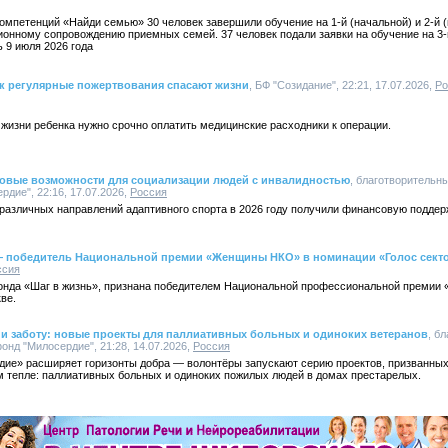
омпетенций «Найди семью» 30 человек завершили обучение на 1-й (начальной) и 2-й 
ионному сопровождению приемных семей. 37 человек подали заявки на обучение на 3-
 9 июля 2026 года
ак регулярные пожертвования спасают жизни
, БФ "Созидание", 22:21, 17.07.2026,
Ро
 жизни ребенка нужно срочно оплатить медицинские расходники к операции.
овые возможности для социализации людей с инвалидностью
, благотворительн
дие", 22:16, 17.07.2026,
Россия
различных направлений адаптивного спорта в 2026 году получили финансовую поддер
— победитель Национальной премии «Женщины НКО» в номинации «Голос секто
ссия
фонда «Шаг в жизнь», признана победителем Национальной профессиональной преми
ве.
 и заботу: новые проекты для паллиативных больных и одиноких ветеранов
, б
нд "Милосердие", 21:28, 14.07.2026,
Россия
ие» расширяет горизонты добра — волонтёры запускают серию проектов, призванных 
м тепле: паллиативных больных и одиноких пожилых людей в домах престарелых.