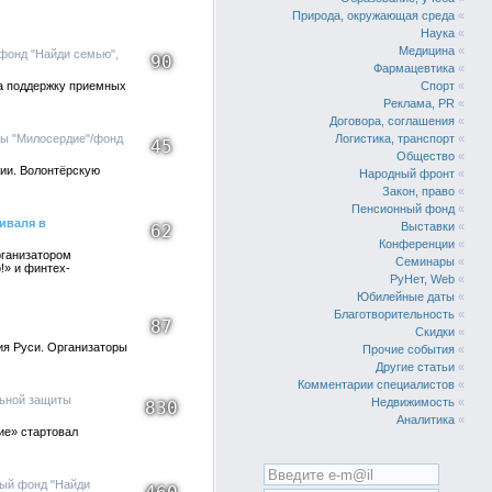
Природа, окружающая среда
«
Наука
«
Медицина
«
 фонд "Найди семью",
90
Фармацевтика
«
 на поддержку приемных
Спорт
«
Реклама, PR
«
Договора, соглашения
«
ты "Милосердие"/фонд
Логистика, транспорт
«
45
Общество
«
мии. Волонтёрскую
Народный фронт
«
Закон, право
«
Пенсионный фонд
«
иваля в
Выставки
«
62
Конференции
«
рганизатором
Семинары
«
!» и финтех-
РуНет, Web
«
Юбилейные даты
«
Благотворительность
«
87
Скидки
«
ия Руси. Организаторы
Прочие события
«
Другие статьи
«
Комментарии специалистов
«
льной защиты
Недвижимость
«
830
Аналитика
«
ие» стартовал
ный фонд "Найди