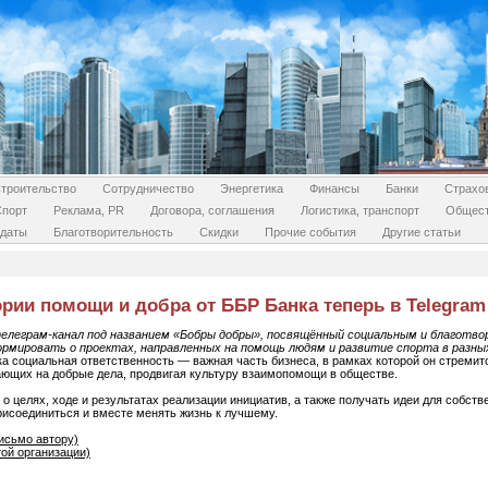
троительство
Сотрудничество
Энергетика
Финансы
Банки
Страхо
Спорт
Реклама, PR
Договора, соглашения
Логистика, транспорт
Общес
даты
Благотворительность
Скидки
Прочие события
Другие статьи
ии помощи и добра от ББР Банка теперь в Telegram
елеграм-канал под названием «Бобры добры», посвящённый социальным и благотв
ормировать о проектах, направленных на помощь людям и развитие спорта в разны
ка социальная ответственность — важная часть бизнеса, в рамках которой он стремит
ающих на добрые дела, продвигая культуру взаимопомощи в обществе.
 о целях, ходе и результатах реализации инициатив, а также получать идеи для собст
исоединиться и вместе менять жизнь к лучшему.
исьмо автору)
той организации)