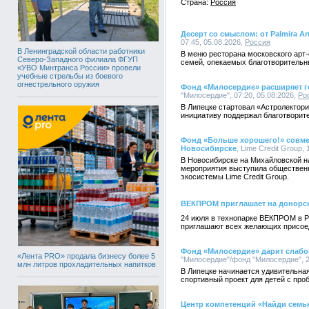
Страна:
Россия
Десерт со смыслом: от Palmira 
07:45, 05.08.2026,
Россия
В Ленинградской области работники
В меню ресторана московского арт-о
Северо-Западного филиала ФГУП
семей, опекаемых благотворитель
«УВО Минтранса России» провели
учебные стрельбы из боевого
огнестрельного оружия
Фонд «Милосердие» расширяет г
"Милосердие", 07:20, 05.08.2026,
Ро
В Липецке стартовал «Астролектори
инициативу поддержал благотворит
Фонд «Больше хорошего!» совмес
Новосибирске
, Lime Credit Group, 
В Новосибирске на Михайловской н
мероприятия выступила общественн
экосистемы Lime Credit Group.
ВЕКПРОМ приглашает на донорск
24 июля в технопарке ВЕКПРОМ в Р
приглашают всех желающих присоеди
Фонд «Милосердие» дарит слаб
«Лента PRO» продала бизнесу более 5
"Милосердие"/фонд "Милосердие", 2
млн литров прохладительных напитков
В Липецке начинается удивительная
спортивный проект для детей с про
Центр компетенций «Найди семь