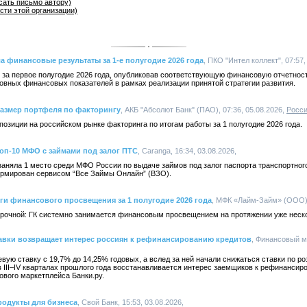
сать письмо автору)
сти этой организации)
а финансовые результаты за 1-е полугодие 2026 года
, ПКО "Интел коллект", 07:57,
 за первое полугодие 2026 года, опубликовав соответствующую финансовую отчетнос
овных финансовых показателей в рамках реализации принятой стратегии развития.
размер портфеля по факторингу
, АКБ "Абсолют Банк" (ПАО), 07:36, 05.08.2026,
Росс
озиции на российском рынке факторинга по итогам работы за 1 полугодие 2026 года.
топ-10 МФО с займами под залог ПТС
, Caranga, 16:34, 03.08.2026,
аняла 1 место среди МФО России по выдаче займов под залог паспорта транспортног
формирован сервисом “Все Займы Онлайн” (ВЗО).
оги финансового просвещения за 1 полугодие 2026 года
, МФК «Лайм-Займ» (ООО), 
срочной: ГК системно занимается финансовым просвещением на протяжении уже неско
тавки возвращает интерес россиян к рефинансированию кредитов
, Финансовый м
вую ставку с 19,7% до 14,25% годовых, а вслед за ней начали снижаться ставки по р
 III–IV кварталах прошлого года восстанавливается интерес заемщиков к рефинансир
вого маркетплейса Банки.ру.
продукты для бизнеса
, Свой Банк, 15:53, 03.08.2026,