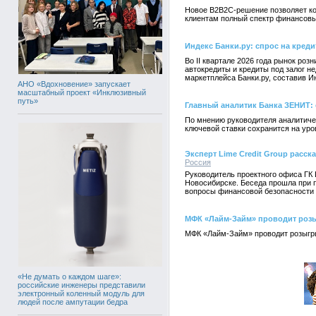
Новое B2B2C-решение позволяет ко
клиентам полный спектр финансовы
Индекс Банки.ру: спрос на креди
Во II квартале 2026 года рынок ро
автокредиты и кредиты под залог 
маркетплейса Банки.ру, составив И
АНО «Вдохновение» запускает
масштабный проект «Инклюзивный
путь»
Главный аналитик Банка ЗЕНИТ: 
По мнению руководителя аналитиче
ключевой ставки сохранится на уро
Эксперт Lime Credit Group расс
Россия
Руководитель проектного офиса ГК 
Новосибирске. Беседа прошла при 
вопросы финансовой безопасности
МФК «Лайм-Займ» проводит роз
МФК «Лайм-Займ» проводит розыгры
«Не думать о каждом шаге»:
российские инженеры представили
электронный коленный модуль для
людей после ампутации бедра