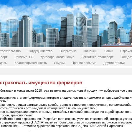
троительство
Сотрудничество
Энергетика
Финансы
Банки
Страхо
Спорт
Реклама, PR
Договора, соглашения
Логистика, транспорт
Общес
даты
Благотворительность
Скидки
Прочие события
Другие статьи
 страховать имущество фермеров
ботала и в конце июня 2010 года вывела на рынок новый продукт — добровольное ст
предпринимателям-фермерам, которые владеют частными домами и приусадебными хо
екты.
изическим лицам застраховать хозяйственные строения и сооружения, сельскохозяйст
тить от рисков частный дом и находящееся в нем имущество.
ся на следующие риски: огневые, стихийных явлений, повреждения водой, кражи со в
торон, транспортные.
зяйственного страхования. Разрабатывая его, мы учли опыт компаний, которые уже не
в страховой продукт „НАСТА“ отличает большой список покрываемых рисков и возмо
м животных», — отметил директор по страхованию СК „НАСТА“ Сергей Парфенюк.