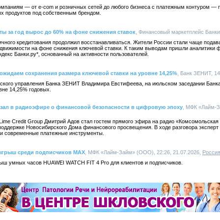
мпаниям — от e-com и розничных сетей до любого бизнеса с платежным контуром — 
х продуктов под собственным брендом.
ты за год вырос до 60% на фоне снижения ставок
, Финансовый маркетплейс Банки.р
зничного кредитования продолжил восстанавливаться. Жители России стали чаще подава
недвижимости на фоне снижения ключевой ставки. К таким выводам пришли аналитики 
ндекс Банки.ру*, основанный на активности пользователей.
ожидаем сохранения размера ключевой ставки на уровне 14,25%
, Банк ЗЕНИТ, 14
ского управления Банка ЗЕНИТ Владимира Евстифеева, на июльском заседании Банк
вне 14,25% годовых.
казал в радиоэфире о финансовой безопасности в цифровую эпоху
, МФК «Лайм-За
Lime Credit Group Дмитрий Адов стал гостем прямого эфира на радио «Комсомольская
поддержке Новосибирского Дома финансового просвещения. В ходе разговора эксперт
 и современные платежные инструменты.
ыгрыш среди подписчиков MAX
, МФК «Лайм-Займ» (ООО), 22:26, 21.07.2026,
Росси
ш умных часов HUAWEI WATCH FIT 4 Pro для клиентов и подписчиков.