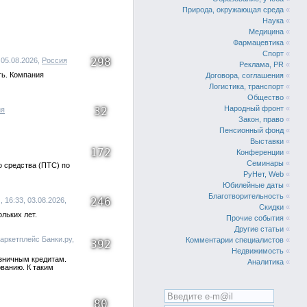
Природа, окружающая среда
«
Наука
«
Медицина
«
Фармацевтика
«
Спорт
«
298
 05.08.2026,
Россия
Реклама, PR
«
ть. Компания
Договора, соглашения
«
Логистика, транспорт
«
Общество
«
Народный фронт
«
32
ия
Закон, право
«
Пенсионный фонд
«
Выставки
«
172
Конференции
«
Семинары
«
о средства (ПТС) по
РуНет, Web
«
Юбилейные даты
«
Благотворительность
«
246
16:33, 03.08.2026,
Скидки
«
льких лет.
Прочие события
«
Другие статьи
«
аркетплейс Банки.ру,
Комментарии специалистов
«
392
Недвижимость
«
озничным кредитам.
Аналитика
«
ованию. К таким
80