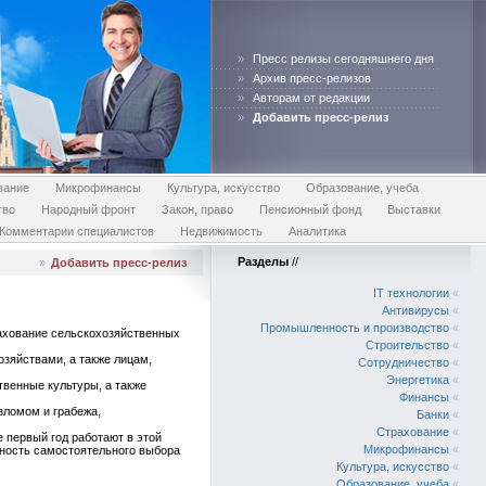
»
Пресс релизы сегодняшнего дня
»
Архив пресс-релизов
»
Авторам от редакции
»
Добавить пресс-релиз
вание
Микрофинансы
Культура, искусство
Образование, учеба
тво
Народный фронт
Закон, право
Пенсионный фонд
Выставки
Комментарии специалистов
Недвижимость
Аналитика
Разделы
//
»
Добавить пресс-релиз
IT технологии
«
Антивирусы
«
Промышленность и производство
«
рахование сельскохозяйственных
Строительство
«
зяйствами, а также лицам,
Сотрудничество
«
Энергетика
«
венные культуры, а также
Финансы
«
зломом и грабежа,
Банки
«
Страхование
«
 первый год работают в этой
Микрофинансы
«
жность самостоятельного выбора
Культура, искусство
«
Образование, учеба
«