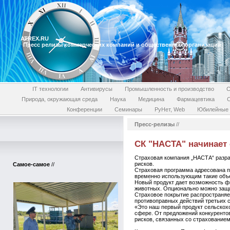
ATREX.RU
Пресс релизы коммерческих компаний и общественных организаций
IT технологии
Антивирусы
Промышленность и производство
С
Природа, окружающая среда
Наука
Медицина
Фармацевтика
Конференции
Семинары
РуНет, Web
Юбилейные 
Пресс-релизы
//
СК "НАСТА" начинает
Страховая компания „НАСТА“ разра
рисков.
Самое-самое
//
Страховая программа адресована 
временно использующим такие объ
Новый продукт дает возможность ф
животных. Опционально можно защи
Страховое покрытие распространяет
противоправных действий третьих с
«Это наш первый продукт сельскохо
сфере. От предложений конкуренто
рисков, связанных со страхование