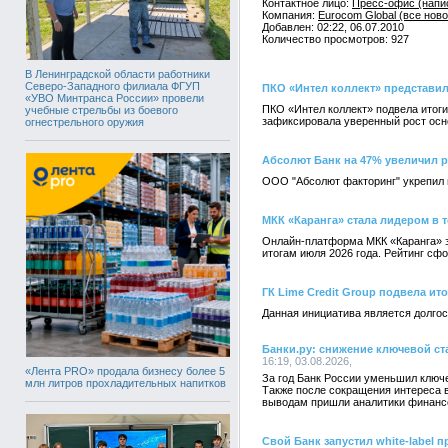
Контактное лицо:
Пресс-офис (напи
Компания:
Eurocom Global (все ново
Добавлен: 02:22, 06.07.2010
Количество просмотров: 927
В Ленинградской области работники
Северо-Западного филиала ФГУП
ПКО «Интел коллект» представил
«УВО Минтранса России» провели
ПКО «Интел коллект» подвела итоги
учебные стрельбы из боевого
зафиксировала уверенный рост осн
огнестрельного оружия
Абсолют Банк на 47% увеличил 
ООО "Абсолют факторинг" укрепил п
МКК «Каранга» стала лидером в 
Онлайн-платформа МКК «Каранга» з
итогам июля 2026 года. Рейтинг с
ГК Lime Credit Group подвела ит
Данная инициатива является долго
Банки.ру: снижение ключевой с
16:19, 03.08.2026,
«Лента PRO» продала бизнесу более 5
За год Банк России уменьшил ключе
млн литров прохладительных напитков
Также после сокращения интереса в
выводам пришли аналитики финансо
Свой Банк запустил white-label 