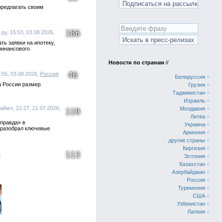
предлагать своим
186
у, 15:53, 03.08.2026,
ть заявки на ипотеку,
финансового
Новости по странам
//
46
:55, 03.08.2026,
Россия
Белоруссия
«
а России размер
Грузия
«
Таджикистан
«
Израиль
«
йм», 22:27, 21.07.2026,
Молдавия
«
119
Литва
«
 правда» в
Украина
«
 разобрал ключевые
Армения
«
другие страны
«
Киргизия
«
113
я
Эстония
«
Казахстан
«
Азербайджан
«
Россия
«
Туркмения
«
США
«
Узбекистан
«
Латвия
«