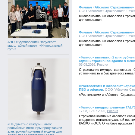
Филиал «Абсолют Страхование» в
ООО "Абсолют Страхование", 07:09,
Филиал компании «Абсолют Страхов
дня основания.
Филиал «Абсолют Страхование» в
ООО "Абсолют Страхование", 07:09,
Филиал компании «Абсолют Страхов
АНО «Вдохновение» запускает
дня основания.
масштабный проект «Инклюзивный
путь»
«Гелиос» выплатил 2 млн рубле
административное здание в Лен
03.08.2026,
Россия
Страхование имущества помогает 
устойчивость и быстрее восстанав
«Ростелеком» и «Абсолют Страхо
ПВЗ и офисов
, ООО "Абсолют Стра
«Ростелеком» и «Абсолют Страхова
«Гелиос» внедрил решение TALY
17:08, 12.07.2026,
Россия
Страховая компания «Гелиос» совм
внедрение интеллектуальной систе
КАСКО и ОСАГО на базе продукта T
«Не думать о каждом шаге»:
российские инженеры представили
электронный коленный модуль для
людей после ампутации бедра