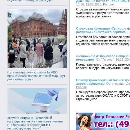
ДМС: как не потерять прибыль. 
16:56, 12.07.2026,
Россия
Страховая компания «Гелиос» прин
«Финансовый результат страхового
прибылью и убытками»
Страховая Компания «Гелиос»: ф
развитии клиентского сервиса
, С
Страховая Компания «Гелиос» прин
с одним рейтинговым агентством и 
одновременно в нескольких аккреди
«Гелиос» на AI Insurance Camp 
нетворкинг
, СК "Гелиос", 16:25, 20
Представители страхового, девелоп
аспекты внедрения искусственного 
Путь возвращения: школа №2000
организовала паломнический маршрут
для семей героев
Почему транспортный бизнес тре
автострахованию
, Организация Де
Россия
Планируется сформировать предло
автострахования ОСАГО и ОСГОП и
страховщиков.
«Группа Астра» и Тамбовский
государственный университет имени
Г.Р. Державина переводят ИТ-
инфраструктуру вуза