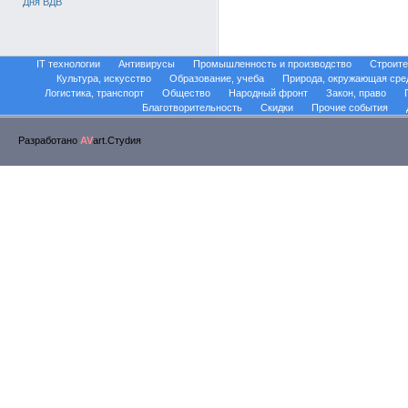
Дня ВДВ
IT технологии
Антивирусы
Промышленность и производство
Строите
Культура, искусство
Образование, учеба
Природа, окружающая сре
Логистика, транспорт
Общество
Народный фронт
Закон, право
Благотворительность
Скидки
Прочие события
Разработано
AV
art.Стуdия