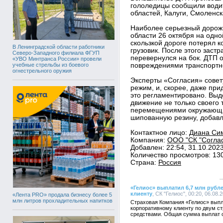
гололедицы сообщили водит
областей, Калуги, Смоленск
Наиболее серьезный дорож
области 26 октября на одно
скользкой дороге потерял к
В Ленинградской области работники
грузовик. После этого заст
Северо-Западного филиала ФГУП
перевернулся на бок. ДТП
«УВО Минтранса России» провели
учебные стрельбы из боевого
повреждениями транспортно
огнестрельного оружия
Эксперты «Согласия» совет
режим, и, скорее, даже при
это регламентировано. Выд
движение не только своего 
перемещениями окружающих
шипованную резину, добав
Контактное лицо:
Диана Сим
Компания:
ООО "СК "Соглас
Добавлен: 22:54, 31.10.202
Количество просмотров: 13
Страна:
Россия
«Гелиос» выплатил 6,7 млн руб
клиенту
, СК "Гелиос", 00:20, 06.08.
«Лента PRO» продала бизнесу более 5
млн литров прохладительных напитков
Страховая Компания «Гелиос» вып
корпоративному клиенту по двум с
средствами. Общая сумма выплат с