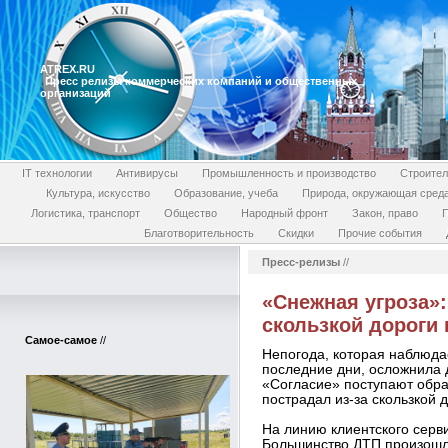
ATREX.RU
Пресс релизы коммерческих компаний и общественных
организаций
IT технологии
Антивирусы
Промышленность и производство
Строител
Культура, искусство
Образование, учеба
Природа, окружающая сред
Логистика, транспорт
Общество
Народный фронт
Закон, право
П
Благотворительность
Скидки
Прочие события
Пресс-релизы
//
«Снежная угроза»:
скользкой дороги
Самое-самое
//
Непогода, которая наблюда
последние дни, осложнила 
«Согласие» поступают обра
пострадал из-за скользкой д
На линию клиентского серв
Большинство ДТП произошло