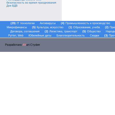
безопасность во время празднования
Дня ВДВ
29
IT технологии
Антивирусы
4
Промышленность и производство
Микрофинансы
5
Культура, искусство
1
Образование, учеба
2
При
Договора, соглашения
2
Логистика, транспорт
5
Общество
Народ
РуНет, Web
Юбилейные даты
Благотворительность
Скидки
3
Проч
Разработано
AV
art.Стуdия