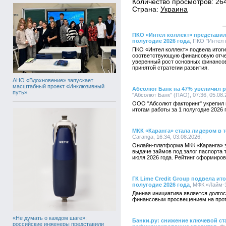
Количество просмотров: 26
Страна:
Украина
ПКО «Интел коллект» представил
полугодие 2026 года
, ПКО "Интел 
ПКО «Интел коллект» подвела итоги
соответствующую финансовую отче
уверенный рост основных финансов
принятой стратегии развития.
АНО «Вдохновение» запускает
масштабный проект «Инклюзивный
Абсолют Банк на 47% увеличил 
путь»
"Абсолют Банк" (ПАО), 07:36, 05.08
ООО "Абсолют факторинг" укрепил 
итогам работы за 1 полугодие 2026 
МКК «Каранга» стала лидером в 
Caranga, 16:34, 03.08.2026,
Онлайн-платформа МКК «Каранга» 
выдаче займов под залог паспорта 
июля 2026 года. Рейтинг сформиро
ГК Lime Credit Group подвела ит
полугодие 2026 года
, МФК «Лайм-З
Данная инициатива является долгос
финансовым просвещением на протя
«Не думать о каждом шаге»:
Банки.ру: снижение ключевой ст
российские инженеры представили