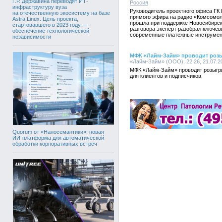
Г.Р. Державина переводят ИТ-
Россия
инфраструктуру вуза
Руководитель проектного офиса ГК 
на отечественную экосистему на базе
прямого эфира на радио «Комсомол
Astra Linux. Цель проекта,
прошла при поддержке Новосибирск
стартовавшего в 2023 году, —
разговора эксперт разобрал ключе
обеспечение технологической
современные платежные инструмен
независимости
МФК «Лайм-Займ» проводит роз
«Лайм-Займ» (ООО), 22:26, 21.07.2
МФК «Лайм-Займ» проводит розыгр
для клиентов и подписчиков.
Quorum от «Наносемантики»: новая
ИИ-платформа для автоматической
обработки корпоративных встреч