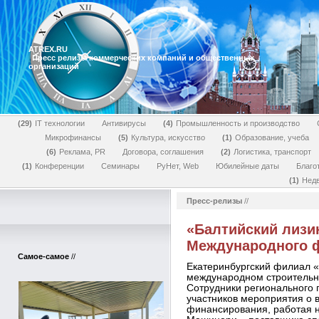
ATREX.RU
Пресс релизы коммерческих компаний и общественных
организаций
29
IT технологии
Антивирусы
4
Промышленность и производство
Микрофинансы
5
Культура, искусство
1
Образование, учеба
6
Реклама, PR
Договора, соглашения
2
Логистика, транспорт
1
Конференции
Семинары
РуНет, Web
Юбилейные даты
Благо
1
Нед
Пресс-релизы
//
«Балтийский лизи
Международного ф
Самое-самое
//
Екатеринбургский филиал «
международном строительно
Сотрудники регионального 
участников мероприятия о 
финансирования, работая н