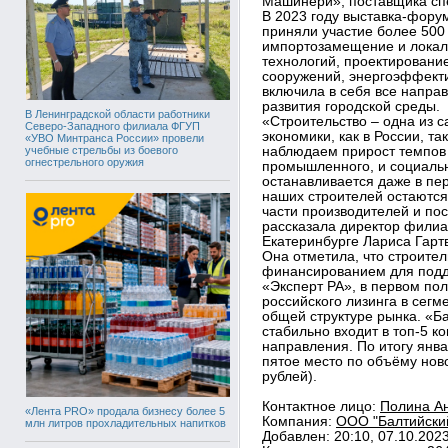
Машинери», поставщика спе
В 2023 году выставка-фору
приняли участие более 500
импортозамещение и локал
технологий, проектирование
сооружений, энергоэффекти
включила в себя все напра
развития городской среды.
В Ленинградской области работники
«Строительство – одна из 
Северо-Западного филиала ФГУП
экономики, как в России, т
«УВО Минтранса России» провели
учебные стрельбы из боевого
наблюдаем прирост темпов 
огнестрельного оружия
промышленного, и социально
останавливается даже в пе
наших строителей остаются
части производителей и пос
рассказала директор филиа
Екатеринбурге Лариса Гарт
Она отметила, что строите
финансированием для подде
«Эксперт РА», в первом по
российского лизинга в сегм
общей структуре рынка. «Б
стабильно входит в топ-5 
направления. По итогу янв
пятое место по объёму ново
рублей).
Контактное лицо:
Полина Ан
«Лента PRO» продала бизнесу более 5
Компания:
ООО "Балтийский
млн литров прохладительных напитков
Добавлен: 20:10, 07.10.202