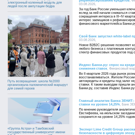
рефинансированию кредитов
, Ф
электронный коленный модуль для
03.08.2026,
людей после ампутации бедра
За год Банк России уменьшил ключе
вслед за ней начали снижаться ста
сокращения интереса в III–IV квар
интерес заемщиков к рефинансиров
финансового маркетплейса Банки.р
Свой Банк запустил white-label 
03.08.2026,
Новое B2B2C-решение позволяет ко
любого бизнеса с платежным конту
спектр финансовых продуктов под 
Индекс Банки.ру: спрос на креди
снижения ставок
, Финансовый марк
Во II квартале 2026 года рынок роз
восстанавливаться. Жители России 
автокредиты и кредиты под залог 
Путь возвращения: школа №2000
ставки. К таким выводам пришли а
организовала паломнический маршрут
Банки.ру, составив Индекс Банки.ру
для семей героев
Главный аналитик Банка ЗЕНИТ:
ставки на уровне 14,25%
, Банк ЗЕ
По мнению руководителя аналитич
Евстифеева, на июльском заседани
сохранится на уровне 14,25% годов
«Группа Астра» и Тамбовский
Эксперт Lime Credit Group расс
государственный университет имени
безопасности в цифровую эпоху