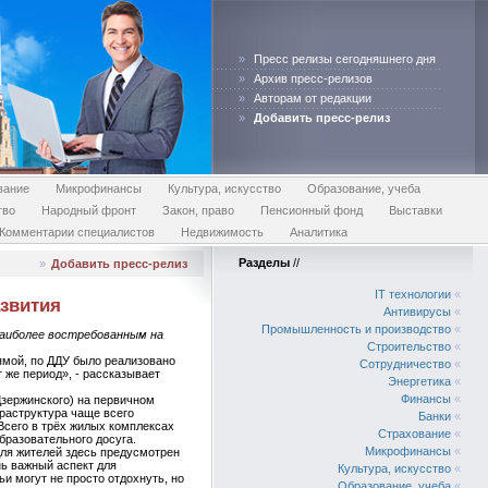
»
Пресс релизы сегодняшнего дня
»
Архив пресс-релизов
»
Авторам от редакции
»
Добавить пресс-релиз
вание
Микрофинансы
Культура, искусство
Образование, учеба
тво
Народный фронт
Закон, право
Пенсионный фонд
Выставки
Комментарии специалистов
Недвижимость
Аналитика
Разделы
//
»
Добавить пресс-релиз
IT технологии
«
азвития
Антивирусы
«
Промышленность и производство
«
наиболее востребованным на
Строительство
«
ямой, по ДДУ было реализовано
Сотрудничество
«
 же период», - рассказывает
Энергетика
«
Финансы
«
Дзержинского) на первичном
раструктура чаще всего
Банки
«
Всего в трёх жилых комплексах
Страхование
«
бразовательного досуга.
Микрофинансы
«
ля жителей здесь предусмотрен
нь важный аспект для
Культура, искусство
«
и могут не просто отдохнуть, но
Образование, учеба
«