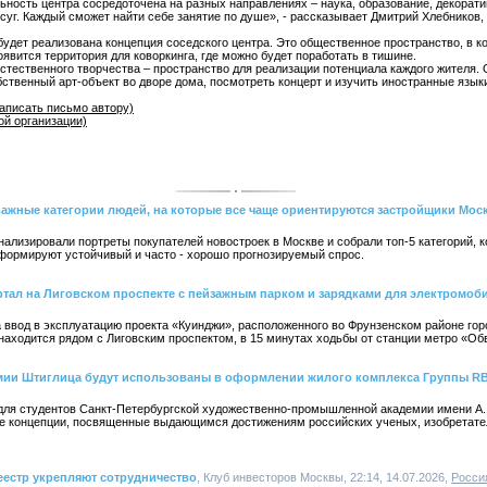
льность центра сосредоточена на разных направлениях – наука, образование, декорат
осуг. Каждый сможет найти себе занятие по душе», - рассказывает Дмитрий Хлебников,
дет реализована концепция соседского центра. Это общественное пространство, в к
оявится территория для коворкинга, где можно будет поработать в тишине.
стественного творчества – пространство для реализации потенциала каждого жителя. 
бственный арт-объект во дворе дома, посмотреть концерт и изучить иностранные язык
аписать письмо автору)
той организации)
важные категории людей, на которые все чаще ориентируются застройщики Мос
ализировали портреты покупателей новостроек в Москве и собрали топ-5 категорий, к
 формируют устойчивый и часто - хорошо прогнозируемый спрос.
тал на Лиговском проспекте с пейзажным парком и зарядками для электромоб
 ввод в эксплуатацию проекта «Куинджи», расположенного во Фрунзенском районе горо
дом находится рядом с Лиговским проспектом, в 15 минутах ходьбы от станции метро «О
мии Штиглица будут использованы в оформлении жилого комплекса Группы RB
а для студентов Санкт-Петербургской художественно-промышленной академии имени А.
е концепции, посвященные выдающимся достижениям российских ученых, изобретате
еестр укрепляют сотрудничество
, Клуб инвесторов Москвы, 22:14, 14.07.2026,
Росси