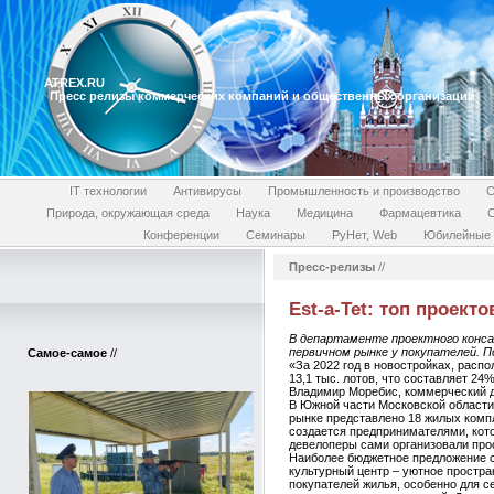
ATREX.RU
Пресс релизы коммерческих компаний и общественных организаций
IT технологии
Антивирусы
Промышленность и производство
С
Природа, окружающая среда
Наука
Медицина
Фармацевтика
Конференции
Семинары
РуНет, Web
Юбилейные 
Пресс-релизы
//
Est-a-Tet: топ проект
В департаменте проектного конса
первичном рынке у покупателей. П
Самое-самое
//
«За 2022 год в новостройках, расп
13,1 тыс. лотов, что составляет 24
Владимир Моребис, коммерческий ди
В Южной части Московской области,
рынке представлено 18 жилых комп
создается предпринимателями, кот
девелоперы сами организовали прос
Наиболее бюджетное предложение с
культурный центр – уютное простра
покупателей жилья, особенно для с