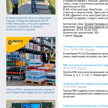
и провести время с пользой. Деяте
танец, спорт и интеллектуальный д
деятельности RDI.
В ЖК «Светлый мир «БиоПолис…» бу
спортом и творчеством. Здесь же п
В ЖК «Дивное» есть пространство е
В Ленинградской области работники
резьбой по дереву, создать свой со
Северо-Западного филиала ФГУП
«УВО Минтранса России» провели
Контактное лицо:
Ксения Петрова (н
учебные стрельбы из боевого
Компания:
Est-a-Tet (все новости э
огнестрельного оружия
Добавлен: 07:54, 01.02.2023
Количество просмотров: 363
Страна:
Россия
«Теневой покупатель»: назвали 
00:01, 06.08.2026,
Россия
В компании PLUS Development проан
очень заметными на рынке, все же
RBI построила новый жилой квар
05.08.2026,
Россия
Группа RBI получила разрешение на
Тосина, д. 3, к. 1, стр. 1. Новый 
Лучшие работы студентов Акаде
03.08.2026,
Россия
«Лента PRO» продала бизнесу более 5
Группа RBI подвела итоги конкурс
млн литров прохладительных напитков
дизайнеры разработали графически
культуры.
Клуб инвесторов Москвы и Роср