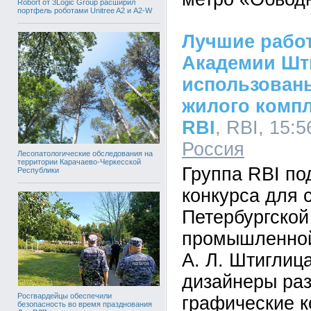
Robort от 3Logic Group расширил
портфель роботами Unitree A2 и A2-W
Лучшие рабо
Академии Шт
использован
жилого комп
RBI
, RBI, 15:5
Россия
Лесопатологические обследования на
территории Карачаево-Черкесской
Группа RBI по
Республики
конкурса для 
Петербургской
промышленной
А. Л. Штиглиц
дизайнеры ра
Росгвардейцы обеспечили
графические к
безопасность во время празднования