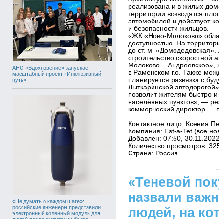
реализована и в жилых дом
территории возводятся пло
автомобилей и действует к
и безопасности жильцов.
«ЖК «Ново-Молоково» обла
доступностью. На территор
до ст. м. «Домодедовская».
строительство скоростной 
Молоково – Андреевское», 
АНО «Вдохновение» запускает
в Раменском г.о. Также меж
масштабный проект «Инклюзивный
планируется развязка с б
путь»
Лыткаринской автодорогой»
позволит жителям быстро и
населённых пунктов», — р
коммерческий директор — па
Контактное лицо:
Ксения Пе
Компания:
Est-a-Tet (все н
Добавлен: 07:50, 30.11.202
Количество просмотров: 32
Страна:
Россия
«Теневой пок
назвали важн
«Не думать о каждом шаге»:
российские инженеры представили
людей, на ко
электронный коленный модуль для
людей после ампутации бедра