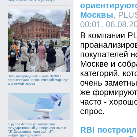
ориентируют
Москвы
, PLU
00:01, 06.08.2
В компании P
проанализиро
покупателей н
Москве и собр
категорий, кот
Путь возвращения: школа №2000
организовала паломнический маршрут
очень заметны
для семей героев
же формируют
часто - хорош
спрос.
«Группа Астра» и Тамбовский
RBI построи
государственный университет имени
Г.Р. Державина переводят ИТ-
инфраструктуру вуза