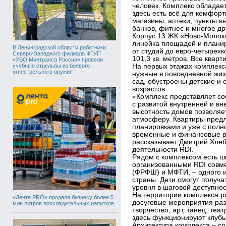
человек. Комплекс обладае
здесь есть всё для комфорт
магазины, аптеки, пункты в
банков, фитнес и многое др
Корпус 13 ЖК «Ново-Молок
линейка площадей и плани
В Ленинградской области работники
от студий до евро-четырех
Северо-Западного филиала ФГУП
101,3 кв. метров. Все квар
«УВО Минтранса России» провели
учебные стрельбы из боевого
На первых этажах комплекс
огнестрельного оружия
нужные в повседневной жиз
сад, обустроены детские и
возрастов.
«Комплекс представляет с
с развитой внутренней и в
высотность домов позволяе
атмосферу. Квартиры пред
планировками и уже с полн
временные и финансовые р
рассказывает Дмитрий Хлеб
деятельности RDI.
Рядом с комплексом есть ш
организованными RDI совм
(ФРФШ) и МФТИ, – одного и
страны. Дети смогут получ
уровня в шаговой доступнос
На территории комплекса р
«Лента PRO» продала бизнесу более 5
досуговые мероприятия раз
млн литров прохладительных напитков
творчество, арт, танец, теа
здесь функционируют клубы
Архитектура комплекса – с