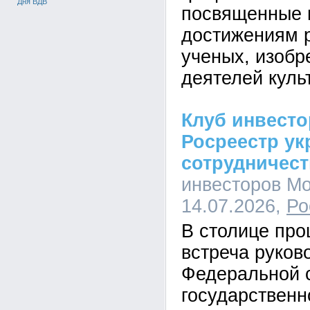
Дня ВДВ
посвященные
достижениям 
ученых, изобр
деятелей куль
Клуб инвест
Росреестр ук
сотрудничес
инвесторов Мо
14.07.2026,
Ро
В столице пр
встреча руков
Федеральной 
государственн