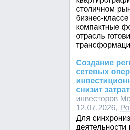
квартирографи
столичном рын
бизнес-класс
компактные ф
отрасль готови
трансформаци
Создание ре
сетевых опе
инвестицион
снизит затра
инвесторов Мо
12.07.2026,
Ро
Для синхрони
деятельности 