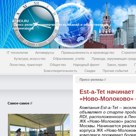
ATREX.RU
Пресс релизы коммерческих компаний и общественных
организаций
IT технологии
Антивирусы
Промышленность и производство
Строител
Культура, искусство
Образование, учеба
Природа, окружающая сред
Логистика, транспорт
Общество
Народный фронт
Закон, право
П
Благотворительность
Скидки
Прочие события
Пресс-релизы
//
Est-a-Tet начинае
«Ново-Молоково» 
Самое-самое
//
Компания Est-a-Tet – экск
объявляет о старте прода
RDI, расположенного в Лен
ЖК «Ново-Молоково» распол
Москвы. Начинается реализ
корпуса ЖК «Ново-Молоково
комплексе проживает более 