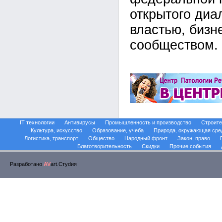
открытого диа
властью, бизн
сообществом.
IT технологии
Антивирусы
Промышленность и производство
Строите
Культура, искусство
Образование, учеба
Природа, окружающая сре
Логистика, транспорт
Общество
Народный фронт
Закон, право
Благотворительность
Скидки
Прочие события
Разработано
AV
art.Стуdия