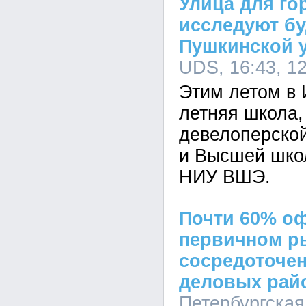
Улица для го
исследуют б
Пушкинской 
UDS, 16:43, 1
Этим летом в 
летняя школа,
девелоперско
и Высшей шко
НИУ ВШЭ.
Почти 60% о
первичном р
сосредоточен
деловых рай
Петербургская