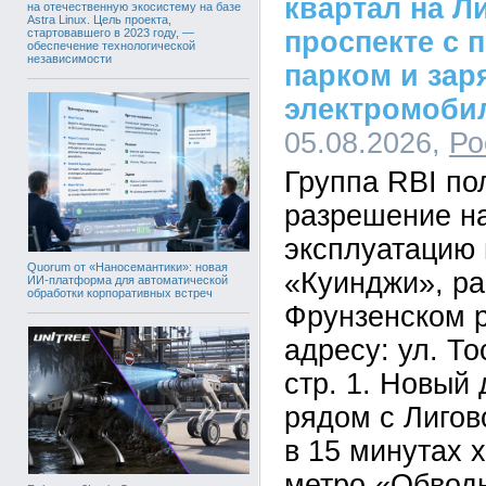
квартал на Л
на отечественную экосистему на базе
Astra Linux. Цель проекта,
стартовавшего в 2023 году, —
проспекте с 
обеспечение технологической
независимости
парком и зар
электромоби
05.08.2026,
Ро
Группа RBI по
разрешение на
эксплуатацию 
Quorum от «Наносемантики»: новая
«Куинджи», ра
ИИ-платформа для автоматической
обработки корпоративных встреч
Фрунзенском р
адресу: ул. Тос
стр. 1. Новый
рядом с Лигов
в 15 минутах 
метро «Обвод