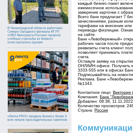
каждый бизнес-пакет включе
ежемесячное использовани
заверение карточки с обра
Всего банк предлагает 7 б
зачислениями, разным коли
тарифами на внесение или с
В Ленинградской области работники
переводы физлицам. Ознак
Северо-Западного филиала ФГУП
на сайте.
«УВО Минтранса России» провели
учебные стрельбы из боевого
Банк «Левобережный» откры
огнестрельного оружия
рабочих часов после предо
реквизиты счета клиент пол
позволяет принимать плате
счета.
Оставьте заявку на открытие
ОНЛАЙН-офисе. Получить к
3333-555 или в офисах Ба
Подписывайтесь на новости
Реклама. Банк «Левобережн
№1343.
Контактное лицо:
Виктория 
Компания:
Банк "Левобереж
Добавлен: 08:38, 11.11.2022
Количество просмотров: 24
Страна:
Россия
«Лента PRO» продала бизнесу более 5
млн литров прохладительных напитков
Коммуникаци