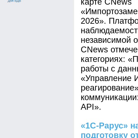
карте CNews
Дня ВДВ
«Импортозаме
2026». Платф
наблюдаемост
независимой о
CNews отмечен
категориях: 
работы с данн
«Управление И
реагирование»
коммуникации
API».
«1С-Рарус» н
подготовку о