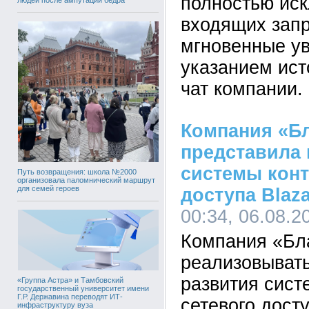
полностью ис
входящих запр
мгновенные у
указанием ист
чат компании.
Компания «Б
представила
системы конт
Путь возвращения: школа №2000
организовала паломнический маршрут
для семей героев
доступа Blaza
00:34, 06.08.2
Компания «Бл
реализовывать
развития сист
«Группа Астра» и Тамбовский
государственный университет имени
Г.Р. Державина переводят ИТ-
сетевого дост
инфраструктуру вуза