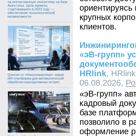
на отечественную экосистему на базе
ориентируясь 
Astra Linux. Цель проекта,
стартовавшего в 2023 году, —
обеспечение технологической
крупных корп
независимости
клиентов.
Инжиниринго
«эВ-групп» у
документооб
HRlink
, HRlink
Quorum от «Наносемантики»: новая
ИИ-платформа для автоматической
06.08.2026,
Ро
обработки корпоративных встреч
«эВ-групп» ав
кадровый док
базе платформ
позволило в р
оформление р