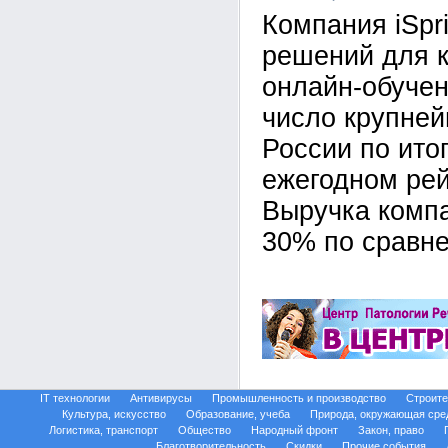
Компания iSpr
решений для к
онлайн-обучен
число крупне
России по ито
ежегодном ре
Выручка комп
30% по сравне
IT технологии
Антивирусы
Промышленность и производство
Строите
Культура, искусство
Образование, учеба
Природа, окружающая сре
Логистика, транспорт
Общество
Народный фронт
Закон, право
Благотворительность
Скидки
Прочие события