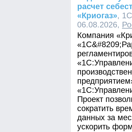
расчет себес
«Криогаз»
, 1
06.08.2026,
Ро
Компания «Кр
«1С&#8209;Ра
регламентиров
«1С:Управлен
производстве
предприятием
«1С:Управлени
Проект позвол
сократить вре
данных за мес
ускорить фор