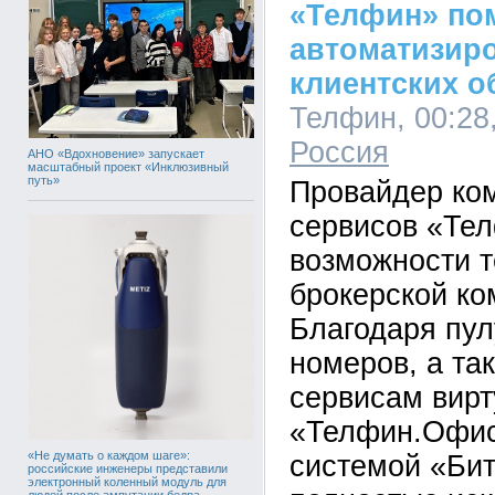
«Телфин» по
автоматизир
клиентских 
Телфин, 00:28,
Россия
АНО «Вдохновение» запускает
масштабный проект «Инклюзивный
путь»
Провайдер ко
сервисов «Те
возможности т
брокерской ко
Благодаря пу
номеров, а та
сервисам вир
«Телфин.Офис»
«Не думать о каждом шаге»:
системой «Бит
российские инженеры представили
электронный коленный модуль для
людей после ампутации бедра