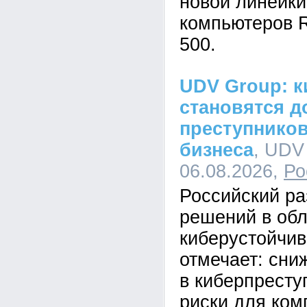
новой линейк
компьютеров R
500.
UDV Group: к
становятся д
преступников
бизнеса
, UDV
06.08.2026,
Ро
Российский ра
решений в обл
киберустойчи
отмечает: сни
в киберпресту
риски для ком