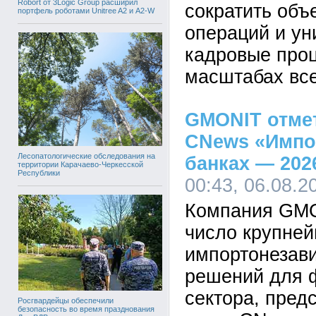
Robort от 3Logic Group расширил
сократить объ
портфель роботами Unitree A2 и A2-W
операций и у
кадровые про
масштабах все
GMONIT отмет
CNews «Импо
Лесопатологические обследования на
банках — 202
территории Карачаево-Черкесской
Республики
00:43, 06.08.2
Компания GMO
число крупне
импортонезав
решений для 
сектора, пред
Росгвардейцы обеспечили
безопасность во время празднования