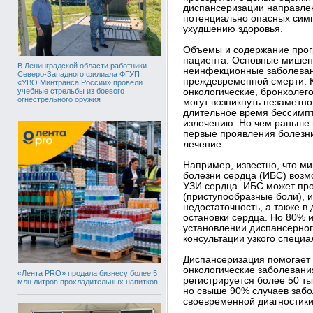
диспансеризации направле
потенциально опасных симп
ухудшению здоровья.
Объемы и содержание прогр
пациента. Основные мишен
В Ленинградской области работники
неинфекционные заболевани
Северо-Западного филиала ФГУП
преждевременной смерти. К
«УВО Минтранса России» провели
учебные стрельбы из боевого
онкологические, бронхолег
огнестрельного оружия
могут возникнуть незаметн
длительное время бессимпт
излечению. Но чем раньше
первые проявления болезни
лечение.
Например, известно, что м
болезни сердца (ИБС) возм
УЗИ сердца. ИБС может про
(приступообразные боли), 
недостаточность, а также в
остановки сердца. Но 80% 
установлении диспансерно
консультации узкого специа
Диспансеризация помогает 
онкологические заболевани
«Лента PRO» продала бизнесу более 5
регистрируется более 50 т
млн литров прохладительных напитков
но свыше 90% случаев заб
своевременной диагностики