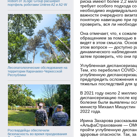
риска имеют более 2,2 мил
Robort от 3Logic Group расширил
портфель роботами Unitree A2 и A2-W
требует особого подхода с
необходимо индивидуально
важности очередного визита
понятную навигацию при пр
проверить, вся ли необход
Она отмечает, что, к сожа
обращением за помощью в 
видят в этом смысла. Осно
этом вопросе — доступно р
динамического наблюдения и
затем проверить, что они п
Углубленная диспансериза
Лесопатологические обследования на
Тем, кто переболел COVID-
территории Карачаево-Черкесской
углубленную диспансеризац
Республики
предупредить осложнения 
тяжелых последствий для з
В 2021 году около 2 милли
диспансеризацию после кор
болезни были выявлены осл
министр Михаил Мишустин в
2022 года.
Ирина Захарова рассказыва
«АльфаСтрахование — ОМС
пройти углубленную диспан
Росгвардейцы обеспечили
безопасность во время празднования
здоровье опасности. Так, з