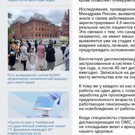
кровь позволяет обнаружить
Исследование, проведенно
Минздрава России, выявило
знали о своем заболевании.
зарегистрировано 4,6 милл
реальное число пациентов 
Это связано с тем, что сах
незаметно, не имеет явных
выявляется уже на стадии 
вовремя начать лечение, м
предупреждать осложнения
Бесплатную диспансеризац
застрахованные в системе 
три года, а после 40 лет 
ежегодно. Записаться на д
Путь возвращения: школа №2000
месту жительства или на пор
организовала паломнический маршрут
для семей героев
К тому же у каждого из нас
работы на один день с сох
заработка для прохождения
предпенсионного возраста (
работающие пенсионеры мог
на освобождение от работы 
Когда специалисты страхов
диспансеризации по ОМС, эт
«Группа Астра» и Тамбовский
государственный университет имени
не откладывая визит к врач
Г.Р. Державина переводят ИТ-
нашего здоровья.
инфраструктуру вуза