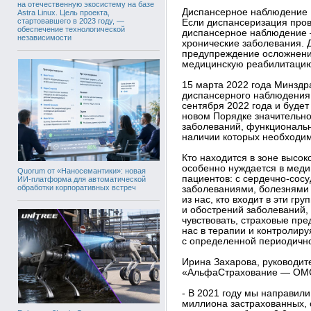
на отечественную экосистему на базе
Диспансерное наблюдение
Astra Linux. Цель проекта,
стартовавшего в 2023 году, —
Если диспансеризация пров
обеспечение технологической
диспансерное наблюдение —
независимости
хронические заболевания.
предупреждение осложнени
медицинскую реабилитаци
15 марта 2022 года Минздр
диспансерного наблюдения 
сентября 2022 года и будет
новом Порядке значительно
заболеваний, функциональн
наличии которых необходи
Кто находится в зоне высок
особенно нуждается в мед
Quorum от «Наносемантики»: новая
пациентов: с сердечно-сос
ИИ-платформа для автоматической
обработки корпоративных встреч
заболеваниями, болезнями 
из нас, кто входит в эти гр
и обострений заболеваний,
чувствовать, страховые пр
нас в терапии и контролир
с определенной периодично
Ирина Захарова, руководит
«АльфаСтрахование — ОМС»
- В 2021 году мы направил
миллиона застрахованных, 