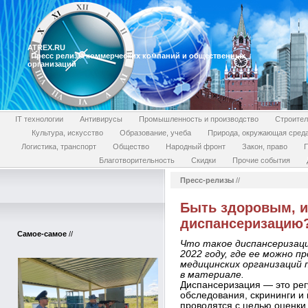
ATREX.RU
Пресс релизы коммерческих компаний и общественных
организаций
IT технологии
Антивирусы
Промышленность и производство
Строител
Культура, искусство
Образование, учеба
Природа, окружающая сред
Логистика, транспорт
Общество
Народный фронт
Закон, право
П
Благотворительность
Скидки
Прочие события
Пресс-релизы
//
Быть здоровым, и
диспансеризацию
Самое-самое
//
Что такое диспансеризация
2022 году, где ее можно 
медицинских организаций 
в материале.
Диспансеризация — это ре
обследования, скрининги и
проводятся с целью оценки