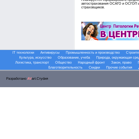
автострахования ОСАГО и ОСГОП и
страховщиков.
IT технологии
Антивирусы
Промышленность и производство
Строите
Культура, искусство
Образование, учеба
Природа, окружающая сре
Логистика, транспорт
Общество
Народный фронт
Закон, право
Благотворительность
Скидки
Прочие события
Разработано
AV
art.Стуdия