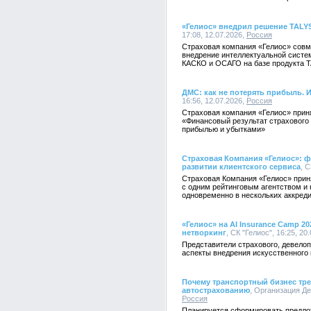
«Гелиос» внедрил решение TALY
17:08, 12.07.2026,
Россия
Страховая компания «Гелиос» совм
внедрение интеллектуальной систе
КАСКО и ОСАГО на базе продукта T
ДМС: как не потерять прибыль. 
16:56, 12.07.2026,
Россия
Страховая компания «Гелиос» прин
«Финансовый результат страхового
прибылью и убытками»
Страховая Компания «Гелиос»: ф
развитии клиентского сервиса
, С
Страховая Компания «Гелиос» прин
с одним рейтинговым агентством и 
одновременно в нескольких аккреди
«Гелиос» на AI Insurance Camp 
нетворкинг
, СК "Гелиос", 16:25, 20
Представители страхового, девелоп
аспекты внедрения искусственного 
Почему транспортный бизнес тре
автострахованию
, Организация Де
Россия
Планируется сформировать предло