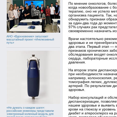
По мнение онкологов, болез
когда новообразование с б
терапию, оно не успело ме
организма пациента. Так, 
обнаружить признаки образ
за один-два года до момен
97% случаях рак предстате
своевременно назначить ис
АНО «Вдохновение» запускает
Врачи настоятельно рекоме
масштабный проект «Инклюзивный
здоровью и не пренебрегат
путь»
два этапа. Первый этап — 
признаков хронических забо
обследования входят онкол
сердца, лабораторные иссл
давления.
На втором этапе диспансер
при необходимости назнач
например, колоноскопия, р
томография легких, дупле
артерий. По результатам д
здоровья.
Набор консультаций и обсл
диспансеризации, позволяе
нашем здоровье и выявить
«Не думать о каждом шаге»:
крови на глюкозу и уровен
российские инженеры представили
диабет и атеросклероз на р
электронный коленный модуль для
людей после ампутации бедра