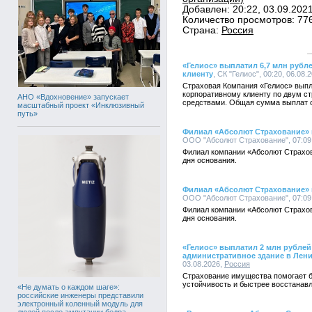
Добавлен: 20:22, 03.09.202
Количество просмотров: 77
Страна:
Россия
«Гелиос» выплатил 6,7 млн руб
клиенту
, СК "Гелиос", 00:20, 06.08.
Страховая Компания «Гелиос» вып
корпоративному клиенту по двум с
АНО «Вдохновение» запускает
средствами. Общая сумма выплат с
масштабный проект «Инклюзивный
путь»
Филиал «Абсолют Страхование» в
ООО "Абсолют Страхование", 07:09,
Филиал компании «Абсолют Страхов
дня основания.
Филиал «Абсолют Страхование» в
ООО "Абсолют Страхование", 07:09,
Филиал компании «Абсолют Страхов
дня основания.
«Гелиос» выплатил 2 млн рубле
административное здание в Лен
03.08.2026,
Россия
Страхование имущества помогает 
устойчивость и быстрее восстанав
«Не думать о каждом шаге»:
российские инженеры представили
электронный коленный модуль для
людей после ампутации бедра