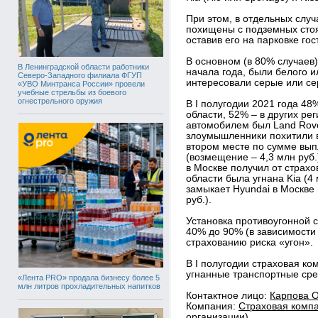
При этом, в отдельных случ
похищены с подземных стоя
оставив его на парковке гос
В основном (в 80% случаев
В Ленинградской области работники
начала года, были белого и
Северо-Западного филиала ФГУП
интересовали серые или се
«УВО Минтранса России» провели
учебные стрельбы из боевого
огнестрельного оружия
В I полугодии 2021 года 4
области, 52% – в других р
автомобилем был Land Rove
злоумышленники похитили в
втором месте по сумме вып
(возмещение – 4,3 млн руб.
в Москве получил от страхо
области была угнана Kia (4 
замыкает Hyundai в Москве 
руб.).
Установка противоугонной с
40% до 90% (в зависимости
страхованию риска «угон».
В I полугодии страховая к
угнанные транспортные сре
«Лента PRO» продала бизнесу более 5
млн литров прохладительных напитков
Контактное лицо:
Карпова О
Компания:
Страховая компа
организации)