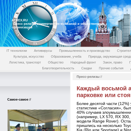
ATREX.RU
Пресс релизы коммерческих компаний и общественных
организаций
IT технологии
Антивирусы
Промышленность и производство
Строител
Культура, искусство
Образование, учеба
Природа, окружающая сред
Логистика, транспорт
Общество
Народный фронт
Закон, право
П
Благотворительность
Скидки
Прочие события
Пресс-релизы
//
Каждый восьмой а
парковке или стоя
Самое-самое
//
Более десятой части (12%) 
статистике «Согласия», был
40% случаев злоумышленни
(например, LX 570, RX 300,
модели Range Rover). Оста
пришлись на несколько Toyot
Kia (Rio или Sportage) и Nis