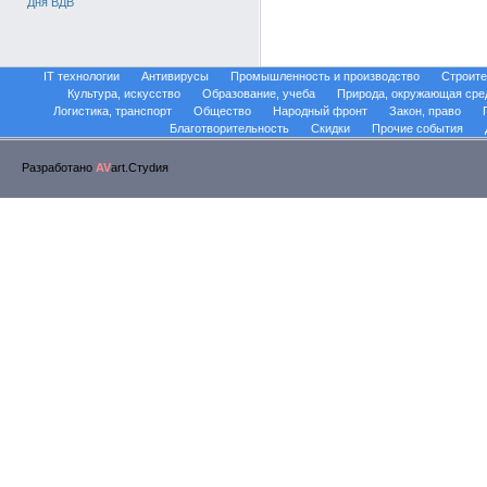
Дня ВДВ
IT технологии
Антивирусы
Промышленность и производство
Строите
Культура, искусство
Образование, учеба
Природа, окружающая сре
Логистика, транспорт
Общество
Народный фронт
Закон, право
Благотворительность
Скидки
Прочие события
Разработано
AV
art.Стуdия