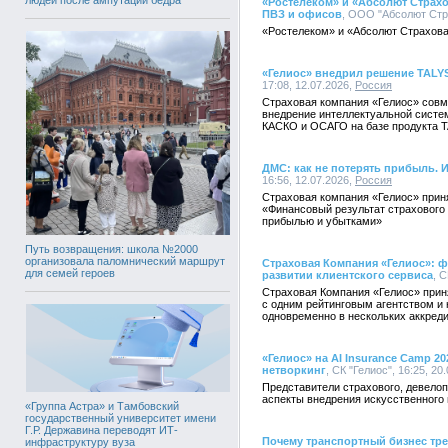
«Ростелеком» и «Абсолют Страхо
ПВЗ и офисов
, ООО "Абсолют Стра
«Ростелеком» и «Абсолют Страхова
«Гелиос» внедрил решение TALY
17:08, 12.07.2026,
Россия
Страховая компания «Гелиос» совм
внедрение интеллектуальной систе
КАСКО и ОСАГО на базе продукта T
ДМС: как не потерять прибыль. 
16:56, 12.07.2026,
Россия
Страховая компания «Гелиос» прин
«Финансовый результат страхового
прибылью и убытками»
Путь возвращения: школа №2000
организовала паломнический маршрут
Страховая Компания «Гелиос»: ф
для семей героев
развитии клиентского сервиса
, С
Страховая Компания «Гелиос» прин
с одним рейтинговым агентством и 
одновременно в нескольких аккреди
«Гелиос» на AI Insurance Camp 
нетворкинг
, СК "Гелиос", 16:25, 20
Представители страхового, девелоп
аспекты внедрения искусственного 
«Группа Астра» и Тамбовский
государственный университет имени
Г.Р. Державина переводят ИТ-
Почему транспортный бизнес тре
инфраструктуру вуза