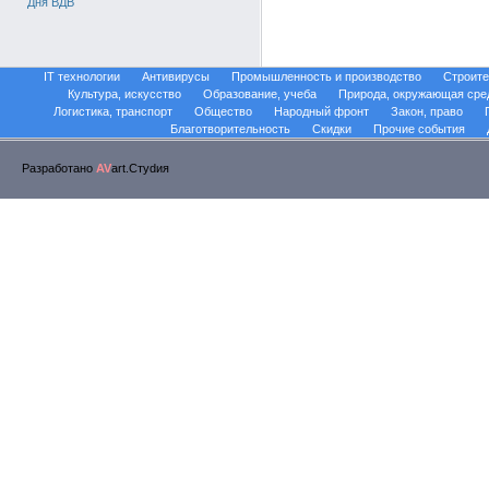
Дня ВДВ
IT технологии
Антивирусы
Промышленность и производство
Строите
Культура, искусство
Образование, учеба
Природа, окружающая сре
Логистика, транспорт
Общество
Народный фронт
Закон, право
Благотворительность
Скидки
Прочие события
Разработано
AV
art.Стуdия