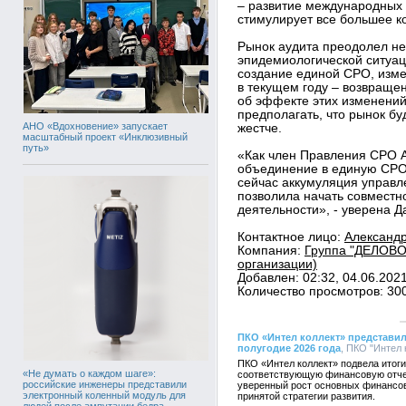
– развитие международных 
стимулирует все большее к
Рынок аудита преодолел не
эпидемиологической ситуац
создание единой СРО, изме
в текущем году – возвраще
об эффекте этих изменений
предполагать, что рынок бу
АНО «Вдохновение» запускает
жестче.
масштабный проект «Инклюзивный
путь»
«Как член Правления СРО А
объединение в единую СРО 
сейчас аккумуляция управл
позволила начать совместн
деятельности», - уверена Д
Контактное лицо:
Александр
Компания:
Группа "ДЕЛОВО
организации)
Добавлен: 02:32, 04.06.202
Количество просмотров: 30
ПКО «Интел коллект» представил
полугодие 2026 года
, ПКО "Интел 
ПКО «Интел коллект» подвела итоги
«Не думать о каждом шаге»:
соответствующую финансовую отче
российские инженеры представили
уверенный рост основных финансов
электронный коленный модуль для
принятой стратегии развития.
людей после ампутации бедра