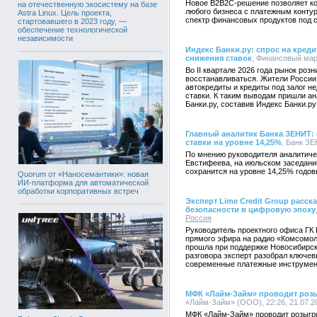
Новое B2B2C-решение позволяет ко
на отечественную экосистему на базе
любого бизнеса с платежным конту
Astra Linux. Цель проекта,
спектр финансовых продуктов под 
стартовавшего в 2023 году, —
обеспечение технологической
независимости
Индекс Банки.ру: спрос на креди
снижения ставок
, Финансовый марк
Во II квартале 2026 года рынок роз
восстанавливаться. Жители России 
автокредиты и кредиты под залог 
ставки. К таким выводам пришли а
Банки.ру, составив Индекс Банки.ру
Главный аналитик Банка ЗЕНИТ:
ставки на уровне 14,25%
, Банк ЗЕ
По мнению руководителя аналитич
Евстифеева, на июльском заседани
сохранится на уровне 14,25% годов
Quorum от «Наносемантики»: новая
ИИ-платформа для автоматической
обработки корпоративных встреч
Эксперт Lime Credit Group расс
безопасности в цифровую эпоху
Россия
Руководитель проектного офиса ГК 
прямого эфира на радио «Комсомол
прошла при поддержке Новосибирск
разговора эксперт разобрал ключе
современные платежные инструмен
МФК «Лайм-Займ» проводит роз
«Лайм-Займ» (ООО), 22:26, 21.07.2
МФК «Лайм-Займ» проводит розыгр