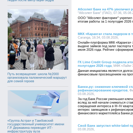
Абсолют Банк на 47% увеличил 
"Абсолют Банк" (ПАО), 07:36, 05.08
ООО "Абсолют факторинг" укрепил 
итогам работы за 1 полугодие 2026 
МКК «Каранга» стала лидером в 
Caranga, 16:34, 03.08.2026,
Онлайн-платформа МКК «Каранга» 
выдаче займов под залог паспорта 
июля 2026 года. Рейтинг сформиро
ГК Lime Credit Group подвела ит
полугодие 2026 года
, МФК «Лайм-З
Данная инициатива является долгос
Путь возвращения: школа №2000
финансовым просвещением на протя
организовала паломнический маршрут
для семей героев
Банки.ру: снижение ключевой ст
рефинансированию кредитов
, Ф
03.08.2026,
За год Банк России уменьшил ключе
вслед за ней начали снижаться ста
сокращения интереса в III–IV квар
интерес заемщиков к рефинансиров
финансового маркетплейса Банки.р
«Группа Астра» и Тамбовский
государственный университет имени
Свой Банк запустил white-label 
Г.Р. Державина переводят ИТ-
03.08.2026,
инфраструктуру вуза