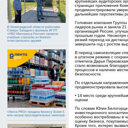
крупнейших аудиторских ор
страницах приложения Комм
продемонстрировали уверен
дальнейшие перспективы ра
Головная компания Групп
лидеров рынка и заняла 21 
В Ленинградской области работники
Северо-Западного филиала ФГУП
организаций России, улучши
«УВО Минтранса России» провели
прошлым годом. Несмотря 
учебные стрельбы из боевого
резкий переход на дистан
огнестрельного оружия
завершила год с ростом выр
В период самоизоляции сп
в штатном режиме с сохран
отметила Дарья Перковская,
стало возможным благодаря
процессов и наличию жест
безопасности.
По отдельным направления
продемонстрировала высок
• 14 место среди крупнейш
оценки
По словам Юлии Белогорцев
«Лента PRO» продала бизнесу более 5
инвестиционного консалтинг
млн литров прохладительных напитков
особенно востребованы в ч
оценку бизнеса, покупаемых
Кроме того, интерес вызва