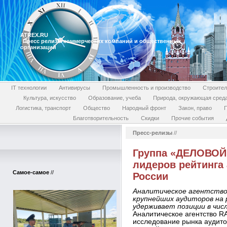
ATREX.RU
Пресс релизы коммерческих компаний и общественных
организаций
IT технологии
Антивирусы
Промышленность и производство
Строител
Культура, искусство
Образование, учеба
Природа, окружающая сред
Логистика, транспорт
Общество
Народный фронт
Закон, право
П
Благотворительность
Скидки
Прочие события
Пресс-релизы
//
Группа «ДЕЛОВОЙ
лидеров рейтинга
Самое-самое
//
России
Аналитическое агентство
крупнейших аудиторов на 
удерживает позиции в числ
Аналитическое агентство R
исследование рынка аудито