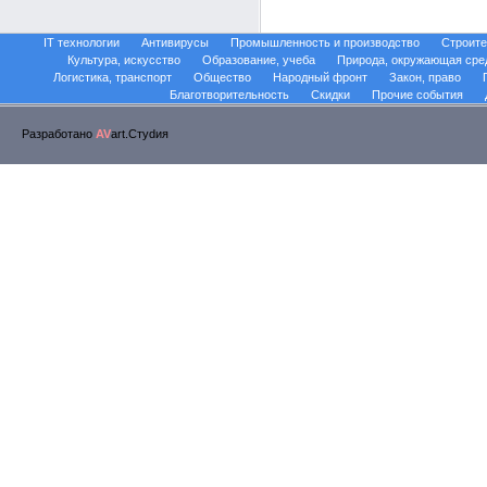
IT технологии
Антивирусы
Промышленность и производство
Строите
Культура, искусство
Образование, учеба
Природа, окружающая сре
Логистика, транспорт
Общество
Народный фронт
Закон, право
Благотворительность
Скидки
Прочие события
Разработано
AV
art.Стуdия