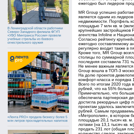
ежегодно был лидером про
MR Group успешно работает
является одним из лидеров
недвижимости. Портфель к
площадью 7 млн кв. м (вклю
В Ленинградской области работники
крупнейших застройщиков Р
Северо-Западного филиала ФГУП
агентства Infoline и Нацио
«УВО Минтранса России» провели
учебные стрельбы из боевого
Согласно рейтингу крупней
огнестрельного оружия
ежегодно составляемому а
регулярно входит также в п
Кроме того, MR Group возг
столицы по суммарной площ
последняя составила 731 тыс
Не менее важным является 
Group вошла в ТОП-3 моско
На долю проектов девелопе
комфорт-класса и порядка 
Всего по итогам 2020 года 
рублей, что на 55% больше 
Примечательно, что больше
обеспечила партнерская де
достигла рекордных цифр п
проектам удалось заключит
рублей. Самым продаваемы
«Метрополия», в котором б
«Лента PRO» продала бизнесу более 5
площадью 20,1 тысяч кв. м.
млн литров прохладительных напитков
лотами (на 13,1 тысяч кв. м)
продать 231 лот (общая пло
количество сделок, заключ