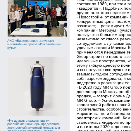
составило 1989, при этом 
«квадратов». Подобных пок
другое агентство недвижим
«Новостройки от компании 
конкурентные цены, поэтом
возникает, – резюмирует На
компании «Метриум» (участ
пользуются большим спросо
независимо от класса реал
АНО «Вдохновение» запускает
сотрудничает с лучшими ар
масштабный проект «Инклюзивный
удачные локации Москвы. Кр
путь»
применяются передовые тех
Group строит не просто вы
идеальные пространства, ко
этому гибкую ценовую полит
и вы получите все лучшее 
взаимовыгодное сотрудниче
себя зарекомендовала, и м
лидерство в реализации ее 
«В 2020 году MR Group под
девелоперов Москвы по об
продаж, – говорит Ирина Д
MR Group. – Успех компани
кропотливой работы нашей 
строительства, особого вни
маркетинга, но и благодар
риелторских компаний. Ко
«Не думать о каждом шаге»:
становилась лидером по пр
российские инженеры представили
и по итогам 2020 года снов
электронный коленный модуль для
людей после ампутации бедра