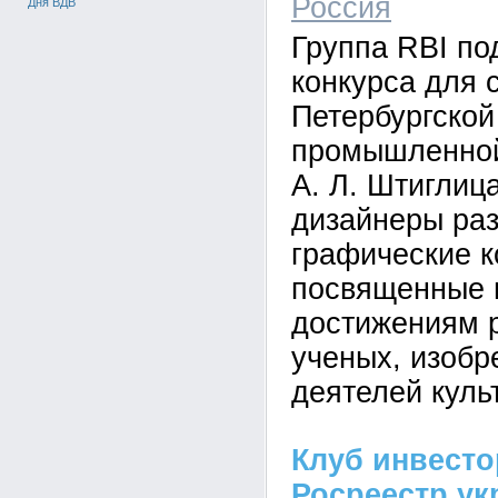
Россия
Дня ВДВ
Группа RBI по
конкурса для 
Петербургской
промышленной
А. Л. Штиглиц
дизайнеры ра
графические к
посвященные
достижениям 
ученых, изобр
деятелей куль
Клуб инвест
Росреестр ук