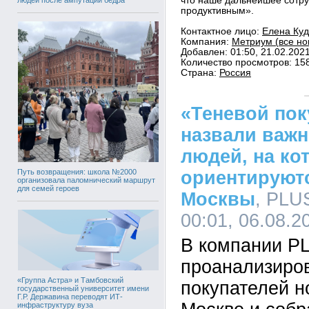
что наше дальнейшее сотру
продуктивным».
Контактное лицо:
Елена Куд
Компания:
Метриум (все но
Добавлен: 01:50, 21.02.202
Количество просмотров: 15
Страна:
Россия
«Теневой пок
назвали важн
людей, на ко
Путь возвращения: школа №2000
ориентируют
организовала паломнический маршрут
для семей героев
Москвы
, PLU
00:01, 06.08.2
В компании P
проанализиро
«Группа Астра» и Тамбовский
покупателей н
государственный университет имени
Г.Р. Державина переводят ИТ-
инфраструктуру вуза