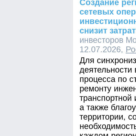
Создание ре
сетевых опе
инвестицион
снизит затра
инвесторов Мо
12.07.2026,
Ро
Для синхрони
деятельности 
процесса по с
ремонту инже
транспортной 
а также благо
территории, с
необходимость
каждом регион