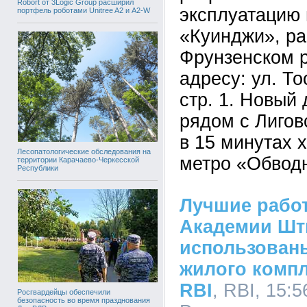
Robort от 3Logic Group расширил
эксплуатацию 
портфель роботами Unitree A2 и A2-W
«Куинджи», ра
Фрунзенском р
адресу: ул. Тос
стр. 1. Новый
рядом с Лигов
в 15 минутах 
Лесопатологические обследования на
метро «Обвод
территории Карачаево-Черкесской
Республики
Лучшие рабо
Академии Шт
использован
жилого комп
RBI
, RBI, 15:5
Росгвардейцы обеспечили
безопасность во время празднования