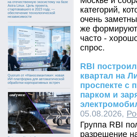
Москве и собр
на отечественную экосистему на базе
Astra Linux. Цель проекта,
категорий, кот
стартовавшего в 2023 году, —
обеспечение технологической
независимости
очень заметны
же формируют
часто - хорош
спрос.
RBI построи
квартал на Л
Quorum от «Наносемантики»: новая
ИИ-платформа для автоматической
проспекте с 
обработки корпоративных встреч
парком и зар
электромоби
05.08.2026,
Ро
Группа RBI по
разрешение на