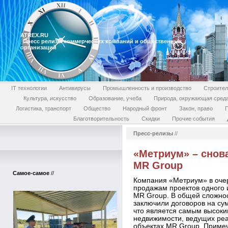
ATREX.RU
Пресс релизы коммерческих компаний и общественных
организаций
IT технологии
Антивирусы
Промышленность и производство
Строител
Культура, искусство
Образование, учеба
Природа, окружающая сред
Логистика, транспорт
Общество
Народный фронт
Закон, право
П
Благотворительность
Скидки
Прочие события
Пресс-релизы
//
«Метриум» – снов
MR Group
Самое-самое
//
Компания «Метриум» в очер
продажам проектов одного 
MR Group. В общей сложнос
заключили договоров на сум
что является самым высоки
недвижимости, ведущих реа
объектах MR Group. Примеч