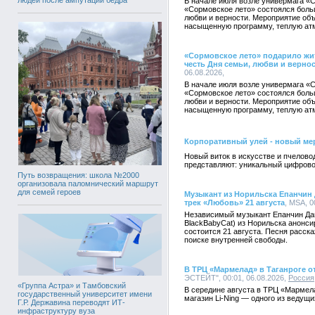
В начале июля возле универмага «
«Сормовское лето» состоялся боль
любви и верности. Мероприятие объ
насыщенную программу, теплую атм
«Сормовское лето» подарило жи
честь Дня семьи, любви и верно
06.08.2026,
В начале июля возле универмага «
«Сормовское лето» состоялся боль
любви и верности. Мероприятие объ
насыщенную программу, теплую атм
Корпоративный улей - новый ме
Новый виток в искусстве и пчело
представляют: уникальный цифрово
Путь возвращения: школа №2000
организовала паломнический маршрут
для семей героев
Музыкант из Норильска Епанчин
трек «Любовь» 21 августа
, MSA, 0
Независимый музыкант Епанчин Дан
BlackBabyCat) из Норильска анонси
состоится 21 августа. Песня расск
поиске внутренней свободы.
В ТРЦ «Мармелад» в Таганроге от
ЭСТЕЙТ", 00:01, 06.08.2026,
Россия
«Группа Астра» и Тамбовский
В середине августа в ТРЦ «Мармела
государственный университет имени
магазин Li-Ning — одного из ведущ
Г.Р. Державина переводят ИТ-
инфраструктуру вуза