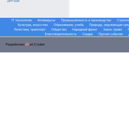
Дня ВДВ
IT технологии
Антивирусы
Промышленность и производство
Строите
Культура, искусство
Образование, учеба
Природа, окружающая сре
Логистика, транспорт
Общество
Народный фронт
Закон, право
Благотворительность
Скидки
Прочие события
Разработано
AV
art.Стуdия