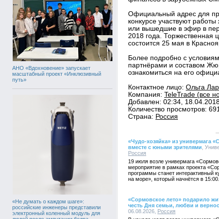
Официальный адрес для при
конкурсе участвуют работы
или вышедшие в эфир в пер
2018 года. Торжественная
состоится 25 мая в Красноя
Более подробно с условиями
партнёрами и составом Жюр
АНО «Вдохновение» запускает
ознакомиться на его официа
масштабный проект «Инклюзивный
путь»
Контактное лицо:
Ольга Лар
Компания:
TeleTrade (все н
Добавлен: 02:34, 18.04.201
Количество просмотров: 69
Страна:
Россия
«Чудо-хозяйка» из универмага «
вместе с юными зрителями
, Унив
Россия
19 июля возле универмага «Сормов
мероприятие в рамках проекта «Со
программы станет интерактивный ку
на море», который начнётся в 15:00
«Сормовское лето» подарило жи
«Не думать о каждом шаге»:
честь Дня семьи, любви и верно
российские инженеры представили
06.08.2026,
Россия
электронный коленный модуль для
людей после ампутации бедра