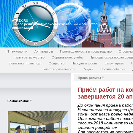
ATREX.RU
Пресс релизы коммерческих компаний и общественных
организаций
IT технологии
Антивирусы
Промышленность и производство
Строител
Культура, искусство
Образование, учеба
Природа, окружающая сред
Логистика, транспорт
Общество
Народный фронт
Закон, право
П
Благотворительность
Скидки
Прочие события
Пресс-релизы
//
Приём работ на ко
завершается 20 а
Самое-самое
//
До окончания приёма работ
Регионального конкурса ф
зона» осталась ровно нед
Оргкомитет работ позвол
сессию-2018 количество м
станет рекордным.
Для рассмотрения оргкомит