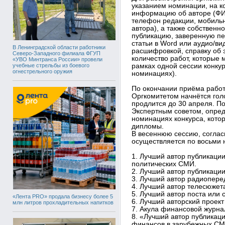
указанием номинации, на к
информацию об авторе (ФИО
телефон редакции, мобиль
автора), а также собственн
публикацию, заверенную пе
статьи в Word или аудио/в
В Ленинградской области работники
расшифровкой, справку об
Северо-Западного филиала ФГУП
количество работ, которые 
«УВО Минтранса России» провели
учебные стрельбы из боевого
рамках одной сессии конкур
огнестрельного оружия
номинациях).
По окончании приёма работ
Оргкомитетом начнётся гол
продлится до 30 апреля. П
Экспертным советом, опред
номинациях конкурса, кото
дипломы.
В весеннюю сессию, соглас
осуществляется по восьми
1. Лучший автор публикаци
политических СМИ.
2. Лучший автор публикаци
3. Лучший автор радиопере
4. Лучший автор телесюжет
5. Лучший автор поста или с
«Лента PRO» продала бизнесу более 5
6. Лучший авторский проек
млн литров прохладительных напитков
7. Акула финансовой журна
8. «Лучший автор публикац
финансов в зарубежных СМ