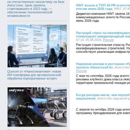
на отечественную экосистему на базе
Astra Linux. Цель проекта,
HINT вошла в ТОП-20 PR-агентст
стартовавшего в 2023 году, —
итогам июня 2026 года
, HINT, 07:4
обеспечение технологической
Диджитал-компания HINT заняла 16
независимости
коммуникационных агентств России
июнь 2026 года.
Растущий спрос на квалифициро
стимулирует международный нае
07:16, 05.08.2026,
Россия
Растущая строительная отрасль Ро
квалифицированных строителей. Уз
способствует реализации инфрастр
Наружная реклам в ресторане «П
проекта «Никитский 6»
, Агентство
Россия
Quorum от «Наносемантики»: новая
ИИ-платформа для автоматической
С мая по сентябрь 2026 года агент
обработки корпоративных встреч
рекламы клубного дома класса люкс
территории премиальной локации р
Когда реклама мягче, чем перелё
шашлычной
, Агентство наружной р
С апреля по октябрь 2026 года аге
программу брендирования для комп