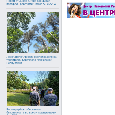
Robort от 3Logic Group расширил
портфель роботами Unitree A2 и A2-W
Лесопатологические обследования на
территории Карачаево-Черкесской
Республики
Росгвардейцы обеспечили
безопасность во время празднования