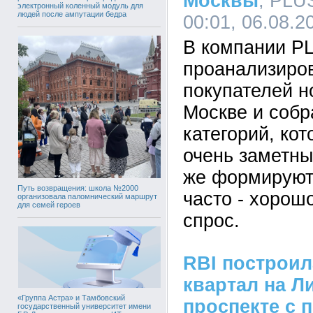
Москвы
, PLU
электронный коленный модуль для
людей после ампутации бедра
00:01, 06.08.2
В компании P
проанализиро
покупателей н
Москве и собр
категорий, кот
очень заметны
же формируют
Путь возвращения: школа №2000
часто - хорош
организовала паломнический маршрут
для семей героев
спрос.
RBI построи
квартал на Л
«Группа Астра» и Тамбовский
проспекте с 
государственный университет имени