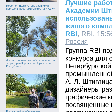
Лучшие рабо
Robort от 3Logic Group расширил
Академии Шт
портфель роботами Unitree A2 и A2-W
использован
жилого комп
RBI
, RBI, 15:5
Россия
Группа RBI по
конкурса для 
Лесопатологические обследования на
территории Карачаево-Черкесской
Петербургской
Республики
промышленной
А. Л. Штиглиц
дизайнеры ра
графические к
посвященные
Росгвардейцы обеспечили