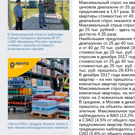
Максимальный спрос на ква
ценовом диапазоне от 25 до
предложение в 1,57 раза. 
квартиры стоимостью от 40 
диапазоне спрос оказался 
Максимальный отрыв спроса
до 25 тыс. рублей – здесь
достигло 4,35 раза.
В Ленинградской области работники
Северо-Западного филиала ФГУП
Наибольшее предложение б
«УВО Минтранса России» провели
диапазонах от 25 до 40 тыс
учебные стрельбы из боевого
и от 40 до 70 тыс. рублей 
огнестрельного оружия
стоимостью до 25 тыс. руб
спросом в декабре 2017 го
стоимостью от 25 до 40 тыс.
стоимостью до 25 тыс. руб.
тыс. руб. пришлось 28,43% 
В декабре 2017 года макс
квартир – на них пришлось
комнатных квартир предлаг
Максимальным спросом в д
комнатные квартиры, на ко
спрос на 2-комнатные квар
В среднем, в Москве в дек
пришлось на объекты эконом
элитные. Максимальное пр
наблюдалось в ВАО (13,2% 
в СЗАО (4,5% от общего пр
«Лента PRO» продала бизнесу более 5
предложение квартир бизне
млн литров прохладительных напитков
традиционно наблюдалось в
САО (5,6% от общего пред