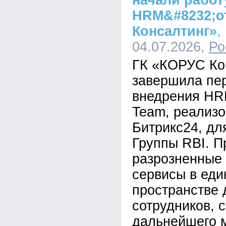
начали работ
HRM&#8232;о
Консалтинг»
,
04.07.2026,
Ро
ГК «КОРУС Ко
завершила пе
внедрения HR
Team, реализо
Битрикс24, дл
Группы RBI. П
разрозненные
сервисы в ед
пространстве 
сотрудников, 
дальнейшего 