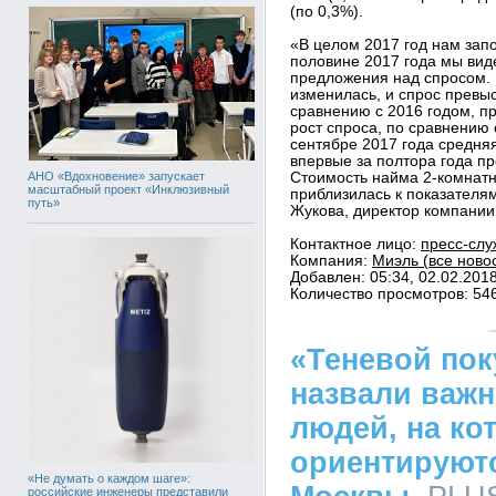
(по 0,3%).
«В целом 2017 год нам за
половине 2017 года мы ви
предложения над спросом. 
изменилась, и спрос превы
сравнению с 2016 годом, пр
рост спроса, по сравнению 
сентябре 2017 года средня
впервые за полтора года пр
АНО «Вдохновение» запускает
Стоимость найма 2-комнатн
масштабный проект «Инклюзивный
приблизилась к показателя
путь»
Жукова, директор компани
Контактное лицо:
пресс-слу
Компания:
Миэль (все ново
Добавлен: 05:34, 02.02.201
Количество просмотров: 54
«Теневой пок
назвали важн
людей, на ко
ориентируют
«Не думать о каждом шаге»:
российские инженеры представили