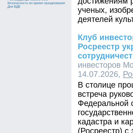
достижениям 
безопасность во время празднования
Дня ВДВ
ученых, изобр
деятелей куль
Клуб инвест
Росреестр ук
сотрудничес
инвесторов Мо
14.07.2026,
Ро
В столице пр
встреча руков
Федеральной 
государственн
кадастра и ка
(Росреестр) с