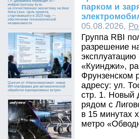
Г.Р. Державина переводят ИТ-
парком и зар
инфраструктуру вуза
на отечественную экосистему на базе
Astra Linux. Цель проекта,
электромоби
стартовавшего в 2023 году, —
обеспечение технологической
независимости
05.08.2026,
Ро
Группа RBI по
разрешение на
эксплуатацию 
«Куинджи», ра
Фрунзенском р
адресу: ул. Тос
Quorum от «Наносемантики»: новая
ИИ-платформа для автоматической
обработки корпоративных встреч
стр. 1. Новый
рядом с Лигов
в 15 минутах 
метро «Обвод