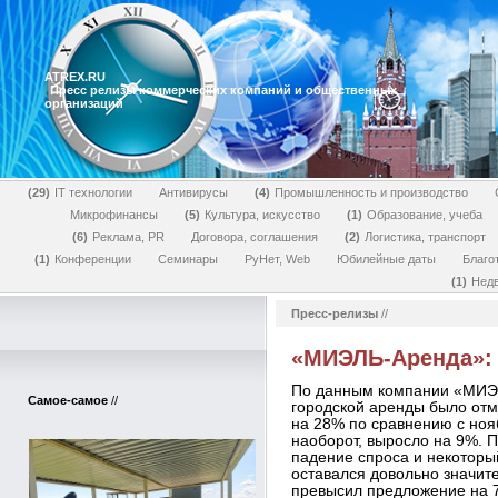
ATREX.RU
Пресс релизы коммерческих компаний и общественных
организаций
29
IT технологии
Антивирусы
4
Промышленность и производство
Микрофинансы
5
Культура, искусство
1
Образование, учеба
6
Реклама, PR
Договора, соглашения
2
Логистика, транспорт
1
Конференции
Семинары
РуНет, Web
Юбилейные даты
Благо
1
Нед
Пресс-релизы
//
«МИЭЛЬ-Аренда»: 
По данным компании «МИЭЛЬ
Самое-самое
//
городской аренды было отм
на 28% по сравнению с ноя
наоборот, выросло на 9%. 
падение спроса и некоторы
оставался довольно значите
превысил предложение на 