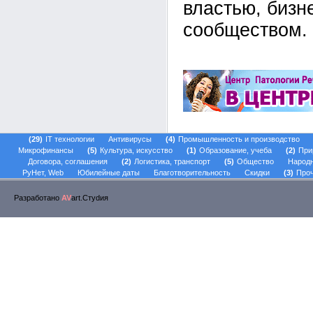
властью, бизн
сообществом.
29
IT технологии
Антивирусы
4
Промышленность и производство
Микрофинансы
5
Культура, искусство
1
Образование, учеба
2
При
Договора, соглашения
2
Логистика, транспорт
5
Общество
Народ
РуНет, Web
Юбилейные даты
Благотворительность
Скидки
3
Проч
Разработано
AV
art.Стуdия