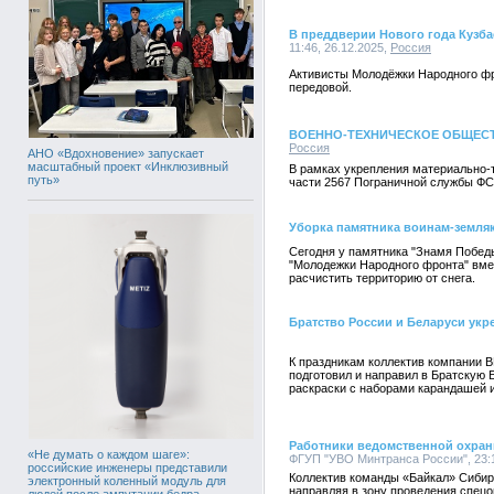
В преддверии Нового года Кузб
11:46, 26.12.2025,
Россия
Активисты Молодёжки Народного фро
передовой.
ВОЕННО-ТЕХНИЧЕСКОЕ ОБЩЕСТ
Россия
АНО «Вдохновение» запускает
масштабный проект «Инклюзивный
В рамках укрепления материально-
путь»
части 2567 Пограничной службы ФСБ
Уборка памятника воинам-земля
Сегодня у памятника "Знамя Победы
"Молодежки Народного фронта" вме
расчистить территорию от снега.
Братство России и Беларуси укр
К праздникам коллектив компании
подготовил и направил в Братскую 
раскраски с наборами карандашей 
Работники ведомственной охран
«Не думать о каждом шаге»:
ФГУП "УВО Минтранса России", 23:1
российские инженеры представили
Коллектив команды «Байкал» Сибир
электронный коленный модуль для
направляя в зону проведения спец
людей после ампутации бедра