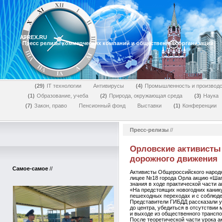
ATREX.RU
Пресс релизы коммерческих компаний и общественных организаций
29
IT технологии
Антивирусы
4
Промышленность и производс
1
Образование, учеба
2
Природа, окружающая среда
3
Наука
7
Закон, право
Пенсионный фонд
Выставки
1
Конференции
Пресс-релизы
//
Орловские активисты
дорожного движения
Самое-самое
//
Активисты Общероссийского народн
лицее №18 города Орла акцию «Шаг
знания в ходе практической части а
«На предстоящих новогодних каник
пешеходных переходах и с соблюде
Представители ГИБДД рассказали у
до центра, убедиться в отсутствии
и выходе из общественного транспо
После теоретической части урока 