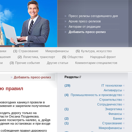
»
Пресс релизы сегодняшнего дня
»
Архив пресс-релизов
»
Авторам от редакции
»
Добавить пресс-релиз
анки
1
Страхование
Микрофинансы
5
Культура, искусство
лашения
2
Логистика, транспорт
5
Общество
Народный фронт
ки
3
Прочие события
Другие статьи
Комментарии специалистов
Разделы
//
»
Добавить пресс-релиз
29
IT технологии
«
ию правил
Антивирусы
«
4
Промышленность и производство
«
Строительство
«
овогодних каникул провели в
Сотрудничество
«
вижения и закрепили полученные
1
Энергетика
«
одить дорогу только на
Финансы
«
ласти Оксана Позднякова.
2
Банки
«
нее посмотреть налево, а, дойдя
1
Страхование
«
дения на остановках и при входе
Микрофинансы
«
 соблюдения правил дорожного