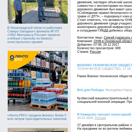
движения, наглядно объяснив школ
совместно с инспекторами на пешех
дорожного движения был макет шко
«Соблюдение правил безопасного п
травм от ДТП», – подчеркнул член
Стоит отметить, что активисты ОН
дорожного движения среди учащихс
мониторинги дорожной инфраструкту
В Ленинградской области работники
и сотрудники ГИБДД добились обор
Северо-Западного филиала ФГУП
«УВО Минтранса России» провели
Контактное лицо:
Сергей (написать 
учебные стрельбы из боевого
Компания:
ОНФ в Орловской области
огнестрельного оружия
Добавлен: 07:08, 29.12.2017
Количество просмотров: 699
Страна:
Россия
ВОЕННО-ТЕХНИЧЕСКОЕ ОБЩЕСТ
ТЕХНИЧЕСКОЕ ОБЩЕСТВО, 17:34, 2
Ранее Военно-техническое обществ
Всё для Победы
, Молодёжка Народ
Кузбасский машиностроительный за
специальной военной операции. Пр
В Кемерово прошёл новогодний 
«Лента PRO» продала бизнесу более 5
04.01.2026,
Россия
млн литров прохладительных напитков
27 декабря в Центральном районе г
На празднике их встретили любимые