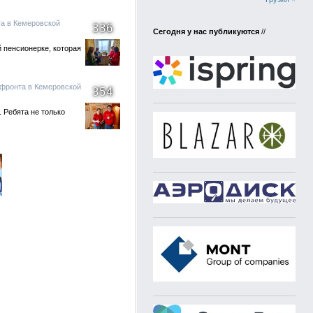
та в Кемеровской
336
Сегодня у нас публикуются
//
 пенсионерке, которая
 фронта в Кемеровской
354
 Ребята не только