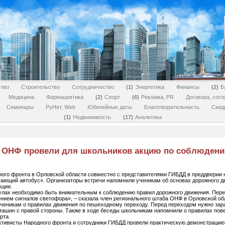
тво
Строительство
Сотрудничество
1
Энергетика
Финансы
2
Б
Медицина
Фармацевтика
2
Спорт
6
Реклама, PR
Договора, сог
Семинары
РуНет, Web
Юбилейные даты
Благотворительность
Скид
1
Недвижимость
17
Аналитика
 ОНФ провели для школьников акцию по соблюден
ого фронта в Орловской области совместно с представителями ГИБДД в преддверии н
ающий автобус». Организаторы встречи напомнили ученикам об основах дорожного д
кции.
улах необходимо быть внимательным к соблюдению правил дорожного движения. Перех
нием сигналов светофора», – сказала член регионального штаба ОНФ в Орловской об
ченикам о правилах движения по пешеходному переходу. Перед переходом нужно зара
 машин с правой стороны. Также в ходе беседы школьникам напомнили о правилах пове
рта.
активисты Народного фронта и сотрудники ГИБДД провели практическую демонстрацию