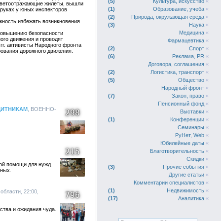
5
Культура, искусство
«
 светоотражающие жилеты, вышли
1
Образование, учеба
«
 руках у юных инспекторов
2
Природа, окружающая среда
«
жность избежать возникновения
3
Наука
«
Медицина
«
 повышению безопасности
ого движения и проводят
Фармацевтика
«
гг. активисты Народного фронта
2
Спорт
«
ования дорожного движения.
6
Реклама, PR
«
Договора, соглашения
«
2
Логистика, транспорт
«
5
Общество
«
Народный фронт
«
7
Закон, право
«
Пенсионный фонд
«
ЩИТНИКАМ
, ВОЕННО-
298
Выставки
«
1
Конференции
«
Семинары
«
РуНет, Web
«
Юбилейные даты
«
215
Благотворительность
«
Скидки
«
ой помощи для нужд
3
Прочие события
«
еных.
Другие статьи
«
Комментарии специалистов
«
1
Недвижимость
«
области, 22:00,
796
17
Аналитика
«
ства и ожидания чуда.