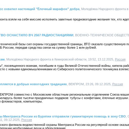
асс охватил настоящий "Ёлочный марафон" добра
, Молодёжка Народного фронта в
нта взяли на себя миссию исполнить заветные предновогодние желания тех, кто ждет
ВО ОСНАСТИЛО ВЧ 2567 РАДИОСТАНЦИЯМИ
, ВОЕННО-ТЕХНИЧЕСКОЕ ОБЩЕСТВО, 
технической базы сил охраны государственной границы, ВТО оказало существенную п
 России, передав средства связи на сумму более 1 млн рублей.
кам
, Молодёжка Народного фронта в Кемеровской области, 19:52, 13.12.2025,
Россия
", посвященного воинам, погибшим в годы Великой Отечественной войны, кипела раб
сте с новыми единомышленниками из Сибирского политехнического техникума взялись
епляется в добрых новогодних традициях
, ВЕКПРОМ, 23:26, 09.12.2025,
Россия
 ВЕКПРОМ совместно с Московским областным региональным отделением Союза маши
Беларусь более тысячи праздничных подарков: тубусы с конфетами, ёлочные игрушки р
и фломастеров, компьютеры.
ы Минтранса России из Бурятии отправили гуманитарную помощь в зону СВО
,
1, 09.12.2025,
Россия
ского филиала ведомственной охраны Минтранса России на регулярной основе оказы
операции необходимые вещи и оборудование.