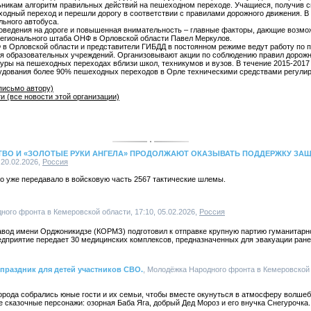
ьникам алгоритм правильных действий на пешеходном переходе. Учащиеся, получив
одный переход и перешли дорогу в соответствии с правилами дорожного движения. В
льного автобуса.
оведения на дороге и повышенная внимательность – главные факторы, дающие возмо
 регионального штаба ОНФ в Орловской области Павел Меркулов.
Ф в Орловской области и представители ГИБДД в постоянном режиме ведут работу по
я образовательных учреждений. Организовывают акции по соблюдению правил дорожн
ры на пешеходных переходах вблизи школ, техникумов и вузов. В течение 2015-2017 
удования более 90% пешеходных переходов в Орле техническими средствами регулир
письмо автору)
 (все новости этой организации)
ВО И «ЗОЛОТЫЕ РУКИ АНГЕЛА» ПРОДОЛЖАЮТ ОКАЗЫВАТЬ ПОДДЕРЖКУ ЗА
0.02.2026,
Россия
о уже передавало в войсковую часть 2567 тактические шлемы.
ного фронта в Кемеровской области, 17:10, 05.02.2026,
Россия
вод имени Орджоникидзе (КОРМЗ) подготовил к отправке крупную партию гуманитарн
едприятие передает 30 медицинских комплексов, предназначенных для эвакуации ран
праздник для детей участников СВО.
, Молодёжка Народного фронта в Кемеровской 
орода собрались юные гости и их семьи, чтобы вместе окунуться в атмосферу волшеб
 сказочные персонажи: озорная Баба Яга, добрый Дед Мороз и его внучка Снегурочка.