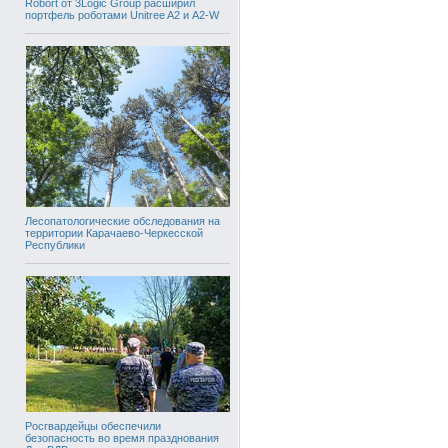
Robort от 3Logic Group расширил
портфель роботами Unitree A2 и A2-W
Лесопатологические обследования на
территории Карачаево-Черкесской
Республики
Росгвардейцы обеспечили
безопасность во время празднования