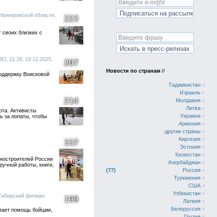
 Кемеровской области,
223
 своих близких с
21:28, 19.12.2025,
207
Новости по странам
//
оддержку Воисковой
Таджикистан
«
Израиль
«
214
Молдавия
«
Литва
«
ота. Активисты
Украина
«
 за лопаты, чтобы
Армения
«
другие страны
«
Киргизия
«
337
Эстония
«
Казахстан
«
ностроителей России
Азербайджан
«
учной работы, книги,
77
Россия
«
Туркмения
«
США
«
Узбекистан
«
 Сибирский филиал
199
Латвия
«
Белоруссия
«
вает помощь бойцам,
Грузия
«